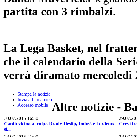
partita con 3 rimbalzi
.
La Lega Basket, nel fratt
che il calendario della Ser
verrà diramato mercoledì 29
Stampa la notizia
Invia ad un amico
Altre notizie - 
Accesso mobile
30.07.2015 16:30
29.07.20
Cantù vicina al colpo Brady Heslip, Imbrò e la Virtus
Cervi tr
si...
28.07.2015 21:00
28.07.20