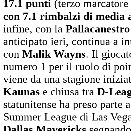
17.1 punti
(terzo marcatore 
con 7.1 rimbalzi di media 
infine, con la
Pallacanestr
anticipato ieri, continua a in
con
Malik Wayns
. Il gioca
numero 1 per il ruolo di poi
viene da una stagione inizia
Kaunas
e chiusa tra
D-Leag
statunitense ha preso parte a
Summer League di Las Vegas
Dallas Mavericks
segnand