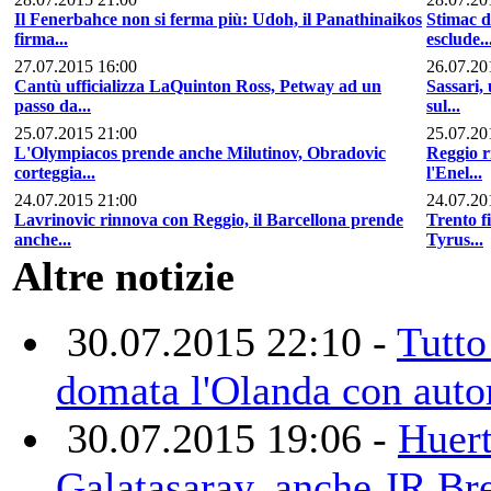
Il Fenerbahce non si ferma più: Udoh, il Panathinaikos
Stimac d
firma...
esclude..
27.07.2015 16:00
26.07.20
Cantù ufficializza LaQuinton Ross, Petway ad un
Sassari, 
passo da...
sul...
25.07.2015 21:00
25.07.20
L'Olympiacos prende anche Milutinov, Obradovic
Reggio 
corteggia...
l'Enel...
24.07.2015 21:00
24.07.20
Lavrinovic rinnova con Reggio, il Barcellona prende
Trento f
anche...
Tyrus...
Altre notizie
30.07.2015 22:10 -
Tutto 
domata l'Olanda con autor
30.07.2015 19:06 -
Huert
Galatasaray, anche JR Br