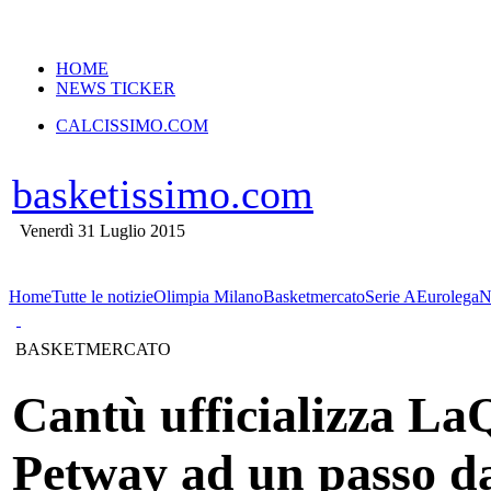
VERSIONE MOBILE
HOME
NEWS TICKER
CALCISSIMO.COM
basketissimo.com
Venerdì 31 Luglio 2015
Home
Tutte le notizie
Olimpia Milano
Basketmercato
Serie A
Eurolega
N
BASKETMERCATO
Cantù ufficializza La
Petway ad un passo da