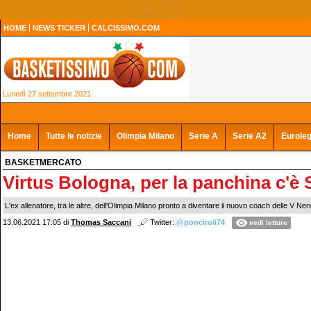
HOME
NEWS TICKER
CALCISSIMO.COM
Lunedì 27 settembre 2021
Home
Tutte le notizie
Olimpia Milano
Serie A
Serie A2
Eurole
BASKETMERCATO
Virtus Bologna, per la panchina c'è 
L'ex allenatore, tra le altre, dell'Olimpia Milano pronto a diventare il nuovo coach delle V Ner
13.06.2021 17:05
di
Thomas Saccani
Twitter:
@ponciroli74
vedi letture