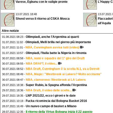
Varese, Egbunu con le valigie pronte
L'Happy Ca
13.07.2021 18:48
13.07.2021 
Shved verso il ritorno al CSKA Mosca
Flaccadori
all'Aquila
Altre notizie
OIlimpiadi, anche l'Argentina ai quarti
01.08.2021 08:23 -
Olimpiadi, Melli brilla nel giorno più importante
31.07.2021 11:02 -
NBA, Cunningham avvisa tutti (video)
31.07.2021 11:01 -
Olimpiadi, l'Italia batte la Nigeria in rimonta
31.07.2021 10:57 -
NBA, nomi e squadre del 1° giro del Draft
30.07.2021 08:58 -
NBA DRAFT, il video...
30.07.2021 08:55 -
NBA Draft, Cunningham è la scelta N.1, va a Detroit
30.07.2021 08:52 -
NBA, Magic: "Westbrook ai Lakers? Molto accitante"
30.07.2021 08:49 -
NBA, clamoroso: Westbrook ai LA Lakers
30.07.2021 08:47 -
Super Rubio, la Spagna affonda l'Argentina
29.07.2021 18:38 -
NBA Draft, il video delle scelte...
29.07.2021 18:36 -
LNP 2021/22, ecco i gironi e le date
29.07.2021 18:35 -
Fucka ricomincia dal Bologna Basket 2016
29.07.2021 10:19 -
Un nuovo campo di basket a Milano
28.07.2021 16:49 -
Il ritorno della Virtus Bologna inizia il 22 agosto
28.07.2021 12:35 -