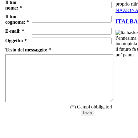
Il tuo
proprio rit
nome: *
NAZION
Il tuo
ITALBA
cognome: *
E-mail: *
Oggetto: *
Testo del messaggio: *
(*) Campi obbligatori