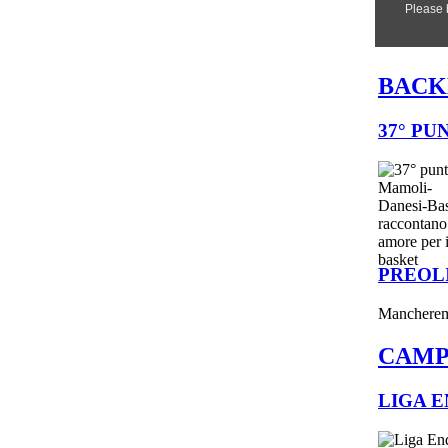
BAC
37° P
PREOLI
Mancheremo 
CAMP
LIGA E