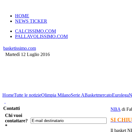
VERSIONE MOBILE
HOME
NEWS TICKER
CALCISSIMO.COM
PALLAVOLISSIMO.COM
basketissimo.com
Martedì 12 Luglio 2016
Home
Tutte le notizie
Olimpia Milano
Serie A
Basketmercato
Eurolega
N
Contatti
NBA
di Fa
Chi vuoi
SI CHI
contattare?
*
Il basket N