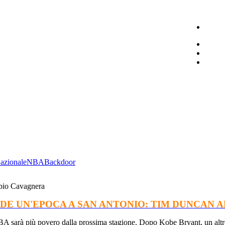
azionale
NBA
Backdoor
bio Cavagnera
UDE UN'EPOCA A SAN ANTONIO: TIM DUNCAN A
BA sarà più povero dalla prossima stagione. Dopo Kobe Bryant, un altro g