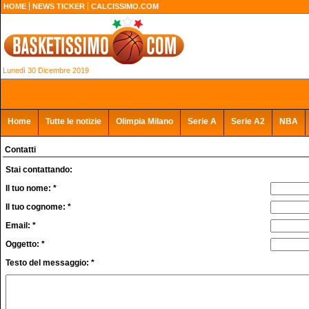
HOME
NEWS TICKER
CALCISSIMO.COM
Lunedì 30 Dicembre 2019
Home
Tutte le notizie
Olimpia Milano
Serie A
Serie A2
NBA
Contatti
Stai contattando:
Il tuo nome: *
Il tuo cognome: *
Email: *
Oggetto: *
Testo del messaggio: *