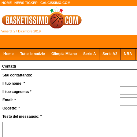
HOME
NEWS TICKER
CALCISSIMO.COM
Venerdì 27 Dicembre 2019
Home
Tutte le notizie
Olimpia Milano
Serie A
Serie A2
NBA
Contatti
Stai contattando:
Il tuo nome: *
Il tuo cognome: *
Email: *
Oggetto: *
Testo del messaggio: *