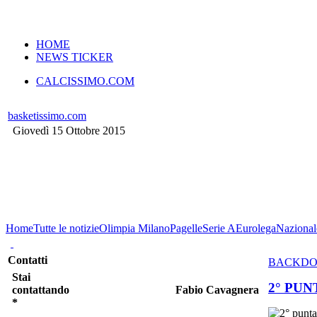
VERSIONE MOBILE
HOME
NEWS TICKER
CALCISSIMO.COM
basketissimo.com
Giovedì 15 Ottobre 2015
Home
Tutte le notizie
Olimpia Milano
Pagelle
Serie A
Eurolega
Nazional
Contatti
BACKD
Stai
2° PUN
contattando
Fabio Cavagnera
*