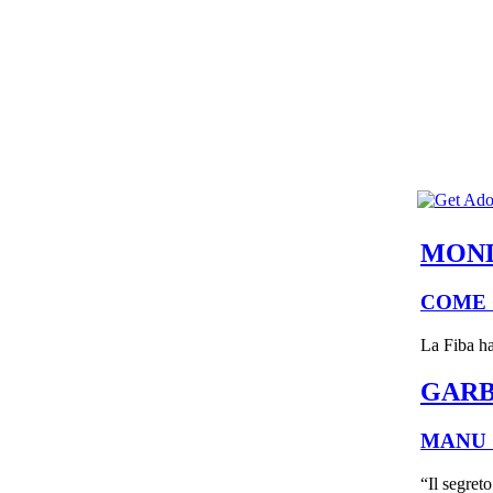
MOND
COME 
La Fiba ha 
GARB
MANU 
“Il segret