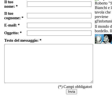
Il tuo
nome: *
Il tuo
cognome: *
E-mail: *
Il mondo d
bordello. I
Oggetto: *
Testo del messaggio: *
(*) Campi obbligatori