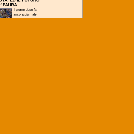
UTA. ED IL FUTURO
O’ PAURA
Il giorno dopo fa
ancora più male.
Basta leggere i
commenti social degli
azzurri per capirlo,
perché realizzi...
 RIO 2016
CIA PORTA RUDY
A RIO, ALTRI DUE
N CASA ARGENTINA
nciato negli scorsi giorni
prenderà ufficialmente parte ai
i...
OR
TATA: MAMOLI-
BASSANI
ANO AMORE PER IL
La stagione di
Backdoor Podcast è
arrivata alla fine, ma
abbiamo voluto
chiudere questa
prima, splendida,