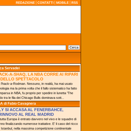
REDAZIONE
CONTATTI
MOBILE
RSS
ca Servadei
ACK-A-SHAQ, LA NBA CORRE AI RIPARI
 DELLO SPETTACOLO
ra l'hack-a-Rodman. Nessuno, in realtà, ha mai usato
ologia ma la prima volta che il fallo sistematico ha fatto
mparsa in NBA, fu proprio per spedire in lunetta 'The
 tra le fila dei Chicago Bulls dominava sott...
GA
di Fabio Cavagnera
Y SI ACCASA AL FENERBAHCE,
RINNOVO AL REAL MADRID
 tutta Europa è entrato davvero nel vivo e le squadre di
no finalizzando numerose trattative. E’ il caso del ricco
Istanbul, nella massima competizione continentale