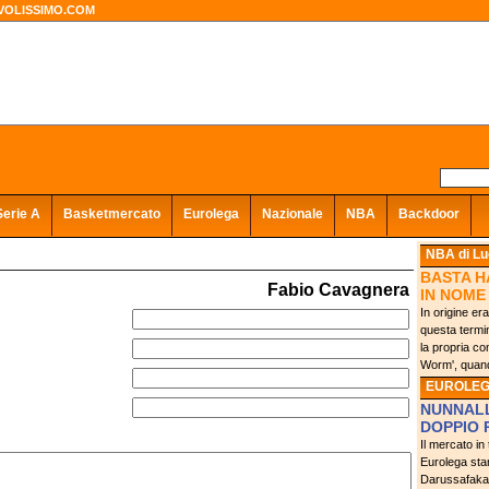
VOLISSIMO.COM
Serie A
Basketmercato
Eurolega
Nazionale
NBA
Backdoor
NBA
di Lu
BASTA H
Fabio Cavagnera
IN NOME
In origine e
questa termin
la propria co
Worm', quando
EUROLE
NUNNALL
DOPPIO 
Il mercato in
Eurolega stan
Darussafaka 