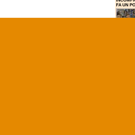
INCOMPI
FA UN P
OLIMPIADI
LA FRAN
GOBERT 
TAGLI I
Come già annu
Rudy Gobert 
prossimi gioch
BACKDO
37° PUN
DANESI-
RACCONT
BASKET