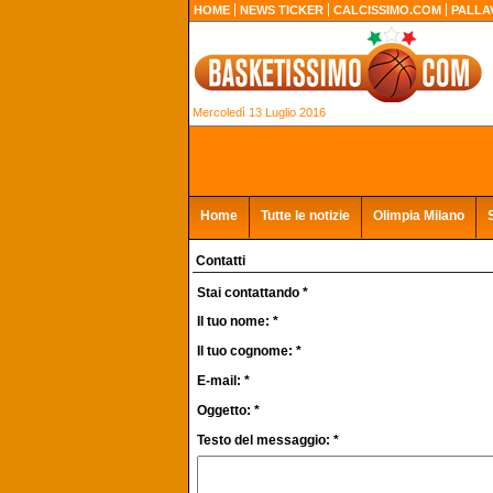
HOME
NEWS TICKER
CALCISSIMO.COM
PALLA
Mercoledì 13 Luglio 2016
Home
Tutte le notizie
Olimpia Milano
Contatti
Stai contattando *
Il tuo nome: *
Il tuo cognome: *
E-mail: *
Oggetto: *
Testo del messaggio: *