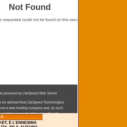
LE
KET, È L’ENNESIMA