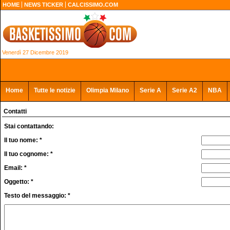
HOME
NEWS TICKER
CALCISSIMO.COM
Venerdì 27 Dicembre 2019
Home
Tutte le notizie
Olimpia Milano
Serie A
Serie A2
NBA
Contatti
Stai contattando:
Il tuo nome: *
Il tuo cognome: *
Email: *
Oggetto: *
Testo del messaggio: *