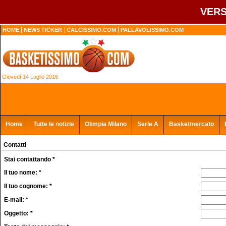
VERS
HOME
NEWS TICKER
CALCISSIMO.COM
PALLAVOLISSIMO.COM
Giovedì 14 Luglio 2016
Home
Tutte le notizie
Olimpia Milano
Serie A
Basketmercato
Contatti
Stai contattando *
Il tuo nome: *
Il tuo cognome: *
E-mail: *
Oggetto: *