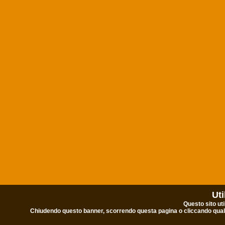
Uti
Questo sito uti
Chiudendo questo banner, scorrendo questa pagina o cliccando qualu