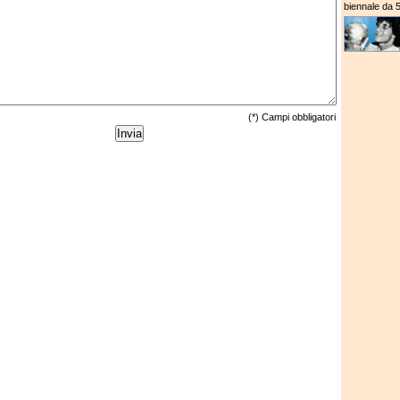
biennale da 54
(*) Campi obbligatori