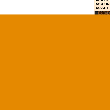
DANESI-
RACCONT
BASKET
CAMPIONA
LIGA END
CAMPION
PREPARA
EUROLE
IL BAMB
TABELLO
PARTECI
Il Brose Bam
Con la vittor