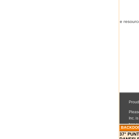
BACKDO
37° PUN