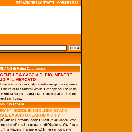
REDAZIONE
CONTATTI
MOBILE
RSS
MILANO
di Fabio Cavagnera
GENTILE A CACCIA DI RIO, MENTRE
TUDIA IL MERCATO
è domenica prossima e, al più tardi, quel giorno sapremo
il futuro di Alessandro Gentile. L’escape per uscire dal
 l’Olimpia Milano scadrà infatti in quella data e, se non
rcitato, il cap...
abio Cavagnera
URANT SCEGLIE I GOLDEN STATE
S E LASCIA OKLAHOMA CITY
più attesa è arrivata: Kevin Durant va ai Golden State
nnuncio dell’ormai ex giocatore di Oklahoma City è stato
u ‘The Players’ Tribune’ e KD firmerà un contratto