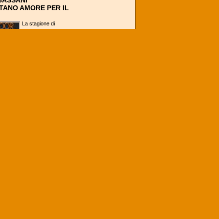
BASSANI
ANO AMORE PER IL
La stagione di
Backdoor Podcast è
arrivata alla fine, ma
abbiamo voluto
chiudere questa
prima, splendida,
annata con...
TI ESTERI
ESA: IL REAL È
E, IL BARCELLONA
 LA RIVOLUZIONE
Il Real Madrid è
nuovamente
campione di Spagna
e fa il bis
consecutivo, per la
prima volta dopo 22
anni. La vittoria...
GA
ERG CHIUDE IL
NE DI EUROLEGA:
PANTI E FORMULA
berg è campione di Germania.
ia della squadra di coach