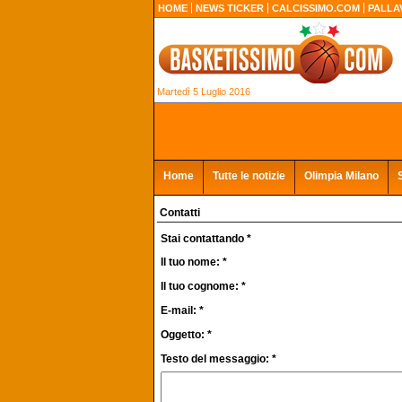
HOME
NEWS TICKER
CALCISSIMO.COM
PALLA
Martedì 5 Luglio 2016
Home
Tutte le notizie
Olimpia Milano
Contatti
Stai contattando *
Il tuo nome: *
Il tuo cognome: *
E-mail: *
Oggetto: *
Testo del messaggio: *