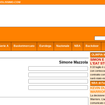
VOLISSIMO.COM
Serie A
Basketmercato
Eurolega
Nazionale
NBA
Backdoor
OLIMPIA 
SIMON E 
Simone Mazzola
L’EA7 S
Il 10 luglio 
con certezza 
contratto con
sarà stato ese
NBA
di F
KEVIN D
WARRIOR
La decisione 
Warriors. L’a
comunicato s