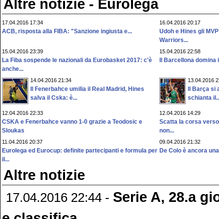
Altre notizie - Eurolega
17.04.2016 17:34
16.04.2016 20:17
ACB, risposta alla FIBA: "Sanzione ingiusta e...
Udoh e Hines gli MVP 
Warriors...
15.04.2016 23:39
15.04.2016 22:58
La Fiba sospende le nazionali da Eurobasket 2017: c'è
Il Barcellona domina in
anche...
14.04.2016 21:34
13.04.2016 2
Il Fenerbahce umilia il Real Madrid, Hines
Il Barça si
salva il Cska: è...
schianta il..
12.04.2016 22:33
12.04.2016 14:29
CSKA e Fenerbahce vanno 1-0 grazie a Teodosic e
Scatta la corsa vers
Sloukas
non...
11.04.2016 20:37
09.04.2016 21:32
Eurolega ed Eurocup: definite partecipanti e formula per
De Colo è ancora una v
il...
Altre notizie
Serie A, 28.a gio
17.04.2016 22:44 -
e classifica