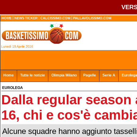
VERS
HOME
NEWS TICKER
CALCISSIMO.COM
PALLAVOLISSIMO.COM
Lunedì 18 Aprile 2016
Home
Tutte le notizie
Olimpia Milano
Pagelle
Serie A
Euroleg
EUROLEGA
Dalla regular season 
16, chi e cos'è cambi
Alcune squadre hanno aggiunto tasselli