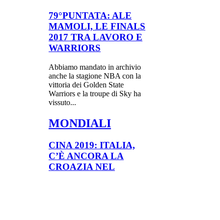
79°PUNTATA: ALE
MAMOLI, LE FINALS
2017 TRA LAVORO E
WARRIORS
Abbiamo mandato in archivio
anche la stagione NBA con la
vittoria dei Golden State
Warriors e la troupe di Sky ha
vissuto...
MONDIALI
CINA 2019: ITALIA,
C’È ANCORA LA
CROAZIA NEL
CAMMINO IRIDATO
Si è svolto il sorteggio dei gironi
di qualificazione ai Mondiali
2019 e l’Italia è stata inserita