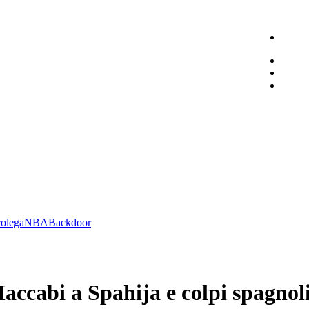
olega
NBA
Backdoor
ccabi a Spahija e colpi spagnol