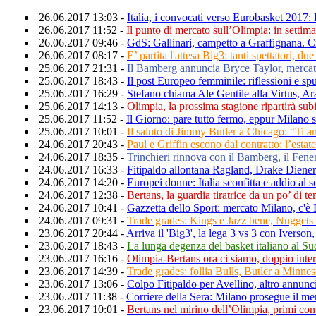
26.06.2017 13:03 -
Italia, i convocati verso Eurobasket 2017:
26.06.2017 11:52 -
Il punto di mercato sull’Olimpia: in settima
26.06.2017 09:46 -
GdS: Gallinari, campetto a Graffignana. C
26.06.2017 08:17 -
E’ partita l'attesa Big3: tanti spettatori, d
25.06.2017 21:31 -
Il Bamberg annuncia Bryce Taylor, mercat
25.06.2017 18:43 -
Il post Europeo femminile: riflessioni e spu
25.06.2017 16:29 -
Stefano chiama Ale Gentile alla Virtus, Ar
25.06.2017 14:13 -
Olimpia, la prossima stagione ripartirà sub
25.06.2017 11:52 -
Il Giorno: pare tutto fermo, eppur Milano 
25.06.2017 10:01 -
Il saluto di Jimmy Butler a Chicago: “Ti am
24.06.2017 20:43 -
Paul e Griffin escono dal contratto: l’estat
24.06.2017 18:35 -
Trinchieri rinnova con il Bamberg, il Fene
24.06.2017 16:33 -
Fitipaldo allontana Ragland, Drake Diene
24.06.2017 14:20 -
Europei donne: Italia sconfitta e addio al
24.06.2017 12:38 -
Bertans, la guardia tiratrice da un po’ di 
24.06.2017 10:41 -
Gazzetta dello Sport: mercato Milano, c'è 
24.06.2017 09:31 -
Trade grades: Kings e Jazz bene, Nuggets 
23.06.2017 20:44 -
Arriva il 'Big3', la lega 3 vs 3 con Iverson, 
23.06.2017 18:43 -
La lunga degenza del basket italiano al Su
23.06.2017 16:16 -
Olimpia-Bertans ora ci siamo, doppio inte
23.06.2017 14:39 -
Trade grades: follia Bulls, Butler a Minnes
23.06.2017 13:06 -
Colpo Fitipaldo per Avellino, altro annunci
23.06.2017 11:38 -
Corriere della Sera: Milano prosegue il me
23.06.2017 10:01 -
Bertans nel mirino dell’Olimpia, primi con