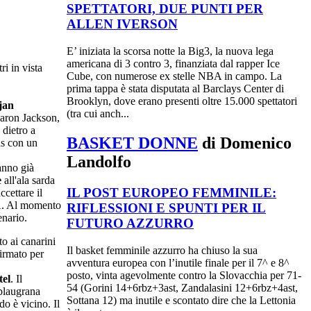
SPETTATORI, DUE PUNTI PER
ALLEN IVERSON
E’ iniziata la scorsa notte la Big3, la nuova lega
americana di 3 contro 3, finanziata dal rapper Ice
i in vista
Cube, con numerose ex stelle NBA in campo. La
prima tappa è stata disputata al Barclays Center di
Brooklyn, dove erano presenti oltre 15.000 spettatori
jan
(tra cui anch...
Aaron Jackson,
 dietro a
BASKET DONNE
di Domenico
is con un
Landolfo
anno già
e
all'ala sarda
IL POST EUROPEO FEMMINILE:
ccettare il
BA. Al momento
RIFLESSIONI E SPUNTI PER IL
enario.
FUTURO AZZURRO
to ai canarini
Il basket femminile azzurro ha chiuso la sua
irmato per
avventura europea con l’inutile finale per il 7^ e 8^
posto, vinta agevolmente contro la Slovacchia per 71-
el
. Il
54 (Gorini 14+6rbz+3ast, Zandalasini 12+6rbz+4ast,
 blaugrana
Sottana 12) ma inutile e scontato dire che la Lettonia
o è vicino. Il