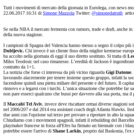
Tutti i movimenti di mercato della giornata in Eurolega, con news mo
22.06.2017 16:31
di
Simone Mazzola
Twitter:
@simonedatruth
artic
Se nella NBA il mercato fermenta con rumors, trade e draft, anche in E
della nuova stagione.
I campioni di Spagna del Valencia hanno messo a segno il colpo più i
Dubljevic.
Chi invece è un cliente fisso della miglior kermesse eu
ha accolto nella giornata di oggi il suo diretto sostituto. Si tratta di
Le
Milos Teodosic nel caso rimanesse. L’eredità di Jackson è ingombrante
contratto da 1+1.
La notizia che forse ci interessa da più vicino riguarda
Gigi Datome
.
lavorando alacremente per tenere insieme questo gruppo, infatti la so
facendone quindi una pietra miliare del presente e del futuro. Il capita
rinnovo e a legarsi con i turchi. L’unica situazione che potrebbe far
non pare esserci qualcuno che bussi per davvero alla sua porta, ma il
Il
Maccabi Tel Aviv
, invece deve riscattare ormai diverse stagioni sot
nel 2006/207 e dal 2014 era assistant coach degli Atlanta Hawks. Insi
due anni con l'opzione sul terzo per provare a riportare in alto la squa
Chiudiamo con i movimenti spagnoli, infatti il rebuilding del Barcello
playmaker francese in forza all'Efes ha firmato un biennale con i bla
potrebbe essere l'arrivo di
Shane Larkin
, proprio dal Baskonia, l'ex