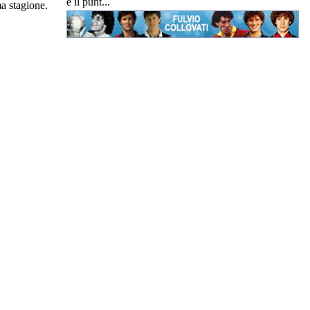
è il punt...
ma stagione.