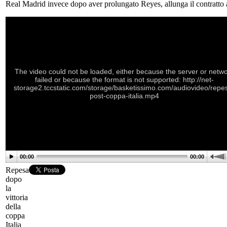
Real Madrid invece dopo aver prolungato Reyes, allunga il contratto
The video could not be loaded, either because the server or netw
failed or because the format is not supported: http://net-
storage2.tccstatic.com/storage/basketissimo.com/audiovideo/repe
post-coppa-italia.mp4
00:00
00:00
Repesa
dopo
la
vittoria
della
coppa
Italia