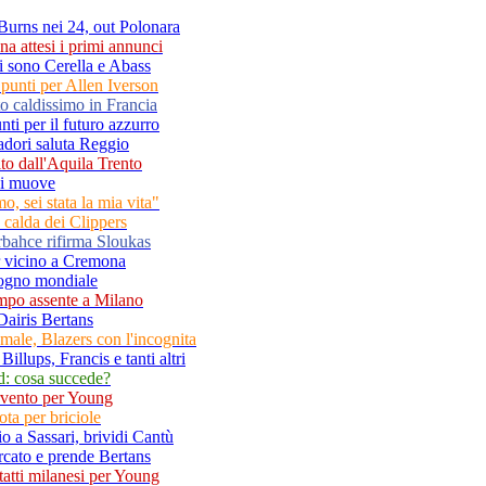
 Burns nei 24, out Polonara
na attesi i primi annunci
i sono Cerella e Abass
ue punti per Allen Iverson
o caldissimo in Francia
nti per il futuro azzurro
adori saluta Reggio
ito dall'Aquila Trento
si muove
o, sei stata la mia vita"
e calda dei Clippers
rbahce rifirma Sloukas
r vicino a Cremona
 sogno mondiale
tempo assente a Milano
Dairis Bertans
male, Blazers con l'incognita
Billups, Francis e tanti altri
d: cosa succede?
rvento per Young
ota per briciole
o a Sassari, brividi Cantù
rcato e prende Bertans
tatti milanesi per Young