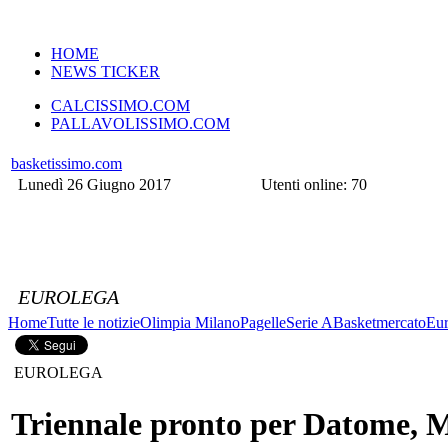
VERSIONE MOBILE
HOME
NEWS TICKER
CALCISSIMO.COM
PALLAVOLISSIMO.COM
basketissimo.com
Lunedì 26 Giugno 2017
Utenti online: 70
EUROLEGA
Home
Tutte le notizie
Olimpia Milano
Pagelle
Serie A
Basketmercato
Eur
EUROLEGA
Triennale pronto per Datome, Ma