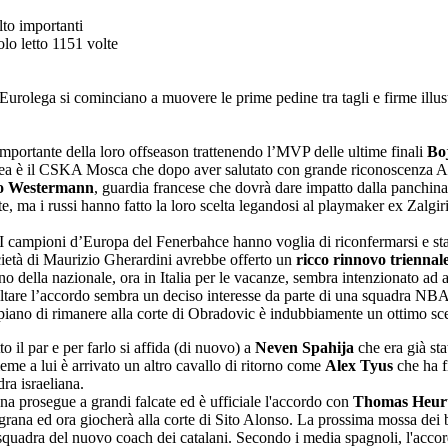
lto importanti
olo letto 1151 volte
urolega si cominciano a muovere le prime pedine tra tagli e firme illustr
mportante della loro offseason trattenendo l’MVP delle ultime finali
Bo
ropea è il CSKA Mosca che dopo aver salutato con grande riconoscenza 
o Westermann
, guardia francese che dovrà dare impatto dalla panchina
, ma i russi hanno fatto la loro scelta legandosi al playmaker ex Zalgir
 I campioni d’Europa del Fenerbahce hanno voglia di riconfermarsi e st
cietà di Maurizio Gherardini avrebbe offerto un
ricco rinnovo triennal
no della nazionale, ora in Italia per le vacanze, sembra intenzionato ad a
 saltare l’accordo sembra un deciso interesse da parte di una squadra N
 piano di rimanere alla corte di Obradovic è indubbiamente un ottimo sc
to il par e per farlo si affida (di nuovo) a
Neven Spahija
che era già sta
eme a lui è arrivato un altro cavallo di ritorno come
Alex Tyus
che ha f
dra israeliana.
na prosegue a grandi falcate ed è ufficiale l'accordo con
Thomas Heurt
ugrana ed ora giocherà alla corte di Sito Alonso. La prossima mossa dei
 squadra del nuovo coach dei catalani. Secondo i media spagnoli, l'accord