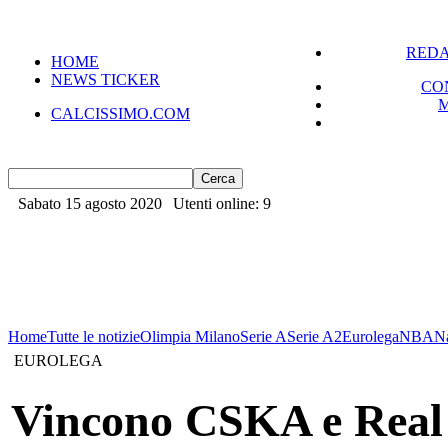
REDA
HOME
NEWS TICKER
CO
CALCISSIMO.COM
Sabato 15 agosto 2020
Utenti online: 9
Home
Tutte le notizie
Olimpia Milano
Serie A
Serie A2
Eurolega
NBA
N
EUROLEGA
Vincono CSKA e Real