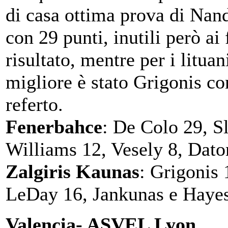
di casa ottima prova di Na
con 29 punti, inutili però ai 
risultato, mentre per i lituani
migliore è stato Grigonis co
referto.
Fenerbahce
: De Colo 29, S
Williams 12, Vesely 8, Dat
Zalgiris Kaunas
: Grigonis 
LeDay 16, Jankunas e Hayes
Valencia- ASVEL Lyon