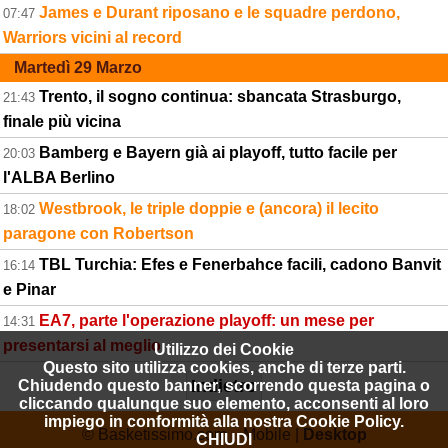
James e Durant riposano e le squadre perdono,
07:47
Warriors vicini al record
Martedì 29 Marzo
Trento, il sogno continua: sbancata Strasburgo,
21:43
finale più vicina
Bamberg e Bayern già ai playoff, tutto facile per
20:03
l'ALBA Berlino
Westbrook, le triple doppie e (ancora) il lecito
18:02
paragone con Robertson
TBL Turchia: Efes e Fenerbahce facili, cadono Banvit
16:14
e Pinar
EA7, parte l'operazione playoff: un mese per
14:31
presentarsi al meglio
Utilizzo dei Cookie
Questo sito utilizza cookies, anche di terze parti.
Indietro
Chiudendo questo banner, scorrendo questa pagina o
cliccando qualunque suo elemento, acconsenti al loro
impiego in conformità alla nostra Cookie Policy.
© Basketissimo.com Mobile |
Desktop
CHIUDI