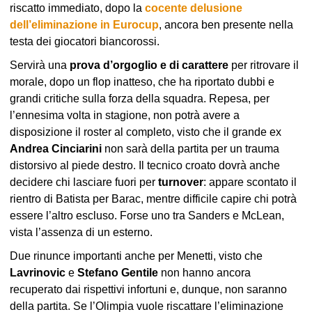
riscatto immediato, dopo la
cocente delusione
dell’eliminazione in Eurocup
, ancora ben presente nella
testa dei giocatori biancorossi.
Servirà una
prova d’orgoglio e di carattere
per ritrovare il
morale, dopo un flop inatteso, che ha riportato dubbi e
grandi critiche sulla forza della squadra. Repesa, per
l’ennesima volta in stagione, non potrà avere a
disposizione il roster al completo, visto che il grande ex
Andrea Cinciarini
non sarà della partita per un trauma
distorsivo al piede destro. Il tecnico croato dovrà anche
decidere chi lasciare fuori per
turnover
: appare scontato il
rientro di Batista per Barac, mentre difficile capire chi potrà
essere l’altro escluso. Forse uno tra Sanders e McLean,
vista l’assenza di un esterno.
Due rinunce importanti anche per Menetti, visto che
Lavrinovic
e
Stefano Gentile
non hanno ancora
recuperato dai rispettivi infortuni e, dunque, non saranno
della partita. Se l’Olimpia vuole riscattare l’eliminazione