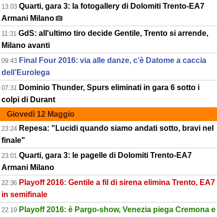
Quarti, gara 3: la fotogallery di Dolomiti Trento-EA7
13:03
Armani Milano
GdS: all'ultimo tiro decide Gentile, Trento si arrende,
11:31
Milano avanti
Final Four 2016: via alle danze, c’è Datome a caccia
09:43
dell’Eurolega
Dominio Thunder, Spurs eliminati in gara 6 sotto i
07:31
colpi di Durant
Giovedì 12 Maggio
Repesa: "Lucidi quando siamo andati sotto, bravi nel
23:24
finale"
Quarti, gara 3: le pagelle di Dolomiti Trento-EA7
23:01
Armani Milano
Playoff 2016: Gentile a fil di sirena elimina Trento, EA7
22:36
in semifinale
Playoff 2016: è Pargo-show, Venezia piega Cremona e
22:19