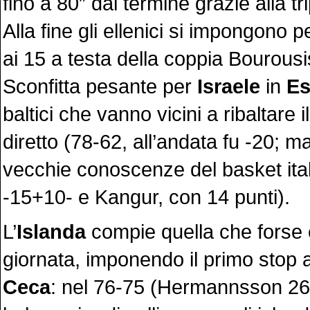
fino a 80” dal termine grazie alla tr
Alla fine gli ellenici si impongono 
ai 15 a testa della coppia Bourousi
Sconfitta pesante per
Israele
in
Es
baltici che vanno vicini a ribaltare i
diretto (78-62, all’andata fu -20; ma
vecchie conoscenze del basket ital
-15+10- e Kangur, con 14 punti).
L’
Islanda
compie quella che forse è
giornata, imponendo il primo stop 
Ceca
: nel 76-75 (Hermannsson 26