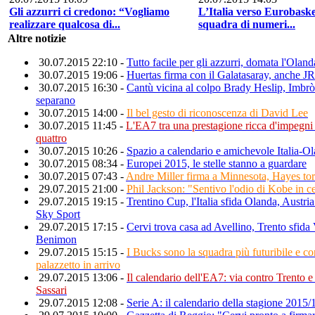
Gli azzurri ci credono: “Vogliamo
L’Italia verso Eurobask
realizzare qualcosa di...
squadra di numeri...
Altre notizie
30.07.2015 22:10 -
Tutto facile per gli azzurri, domata l'Oland
30.07.2015 19:06 -
Huertas firma con il Galatasaray, anche J
30.07.2015 16:30 -
Cantù vicina al colpo Brady Heslip, Imbrò 
separano
30.07.2015 14:00 -
Il bel gesto di riconoscenza di David Lee
30.07.2015 11:45 -
L'EA7 tra una prestagione ricca d'impeg
quattro
30.07.2015 10:26 -
Spazio a calendario e amichevole Italia-Ol
30.07.2015 08:34 -
Europei 2015, le stelle stanno a guardare
30.07.2015 07:43 -
Andre Miller firma a Minnesota, Hayes to
29.07.2015 21:00 -
Phil Jackson: "Sentivo l'odio di Kobe in c
29.07.2015 19:15 -
Trentino Cup, l'Italia sfida Olanda, Austr
Sky Sport
29.07.2015 17:15 -
Cervi trova casa ad Avellino, Trento sfida
Benimon
29.07.2015 15:15 -
I Bucks sono la squadra più futuribile e c
palazzetto in arrivo
29.07.2015 13:06 -
Il calendario dell'EA7: via contro Trento e
Sassari
29.07.2015 12:08 -
Serie A: il calendario della stagione 2015/