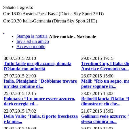
Sabato 1 agosto:
Ore 18.00 Austria-Paesi Bassi (Diretta Sky Sport 2HD)
Ore 20.30 Italia-Germania (Diretta Sky Sport 2HD)
Stampa la notizia
Altre notizie - Nazionale
Invia ad un amico
Accesso mobile
30.07.2015 22:10
29.07.2015 19:15
Tutto facile per gli azzurri, domata
Trentino Cup, l'Italia sf
l'Olanda con autorità
Austria e Germania su...
27.07.2015 21:00
26.07.2015 15:00
Italia, Pianigiani: "Dobbiamo trovare
Melli: “Rio un sogno, ma
un’idea comune di...
poter sognare in...
25.07.2015 12:15
23.07.2015 15:02
Polonara: “Un onore essere azzurro,
Belinelli lancia l'Italia: 
darò energia ed...
dimostrare ciò che...
22.07.2015 17:02
21.07.2015 15:02
Della Valle: “Italia, ti porto freschezza
Gallinari vede azzurro:
e la mia...
stessa chimica in...
20.07.2015 16:09
20.07.2015 14:03