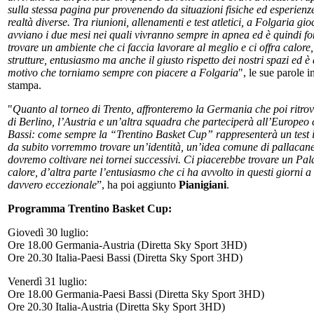
sulla stessa pagina pur provenendo da situazioni fisiche ed esperienz
realtà diverse. Tra riunioni, allenamenti e test atletici, a Folgaria gioc
avviano i due mesi nei quali vivranno sempre in apnea ed è quindi 
trovare un ambiente che ci faccia lavorare al meglio e ci offra calore,
strutture, entusiasmo ma anche il giusto rispetto dei nostri spazi ed 
motivo che torniamo sempre con piacere a Folgaria
", le sue parole 
stampa.
"
Quanto al torneo di Trento, affronteremo la Germania che poi ritro
di Berlino, l’Austria e un’altra squadra che parteciperà all’Europeo
Bassi: come sempre la “Trentino Basket Cup” rappresenterà un test 
da subito vorremmo trovare un’identità, un’idea comune di pallacane
dovremo coltivare nei tornei successivi. Ci piacerebbe trovare un Pal
calore, d’altra parte l’entusiasmo che ci ha avvolto in questi giorni a
davvero eccezionale
”, ha poi aggiunto
Pianigiani
.
Programma Trentino Basket Cup:
Giovedì 30 luglio:
Ore 18.00 Germania-Austria (Diretta Sky Sport 3HD)
Ore 20.30 Italia-Paesi Bassi (Diretta Sky Sport 3HD)
Venerdì 31 luglio:
Ore 18.00 Germania-Paesi Bassi (Diretta Sky Sport 3HD)
Ore 20.30 Italia-Austria (Diretta Sky Sport 3HD)