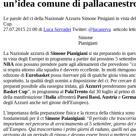
un’idea comune di pallacanestr
Le parole del ct della Nazionale Azzurra Simone Pinigiani in vista de
Cup.
27.07.2015 21:00 di
Luca Servadei
Twitter:
@lucaserva
articolo lett
Simone
Pianigiani
La Nazionale azzurra di
Simone Pianigiani
si sta preparando in quest
in vista degli Europei in programma a partire dal prossimo 5 settembre
NBA
non possano prendere parte agli allenamenti che prevedono "con
si respira attorno alla squadra è davvero eccellente. In molti ritengon
edizione di
Eurobasket
possa riservare più di qualche gioia vista anc
soprattutto, la qualità degli uomini a disposizione del ct. Per cercare di
preparati possibile alla rassegna iridata, gli
Azzurri
prenderanno parte
Basket Cup
", in programma al
PalaTrento
dal 30 luglio al primo di
della manifestazione l'
Italia
affronterà
Paesi Bassi, Austria
e
Germa
degli Azzurri anche nel girone dell'Europeo).
L'importanza della preparazione fisica e la ricerca della chimica sono
fondamentali per il ct
Simone Paianigiani
: “
Il periodo che trascorri
importante nel percorso di avvicinamento al 5 settembre, giorno del 
all’Europeo. Qui trascorriamo i primi giorni di raduno, quelli nei qua
arrivano da un periodo di riposo e devono essere bravi a mettersi ra