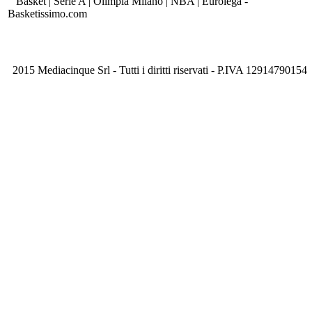
Basket | Serie A | Olimpia Milano | NBA | Eurolega -
Basketissimo.com
2015 Mediacinque Srl - Tutti i diritti riservati - P.IVA 12914790154