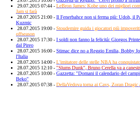
29.07.2015 10:00 -
Gazzetta di Reggio: "Cervi pronto a firma
29.07.2015 07:44 -
LeBron James: Kobe uno dei migliori com
Jam si farà
28.07.2015 21:00 -
Il Fenerbahce non si ferma più: Udoh, il P
Kuzmic
28.07.2015 19:00 -
Stoudemire guida i giocatori più impoveriti
offseason
28.07.2015 17:30 -
I soldi non fanno la felicità: Giorgos Prin
dal Pireo
28.07.2015 16:00 -
Stimac dice no a Reggio Emilia, Bobby Jo
l'Italia
28.07.2015 14:00 -
L'imitatore delle stelle NBA ha conquistato
28.07.2015 12:10 -
"Slums Dunk", Bruno Cerella va a canestr
28.07.2015 10:00 -
Gazzetta: "Domani il calendario del camp
Beko"
28.07.2015 07:38 -
DellaVedova torna ai Cavs, Zoran Dragic