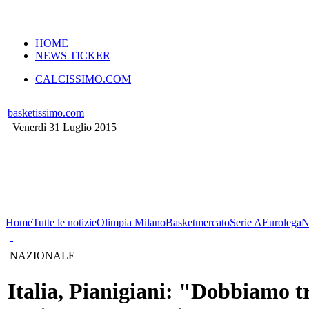
VERSIONE MOBILE
HOME
NEWS TICKER
CALCISSIMO.COM
basketissimo.com
Venerdì 31 Luglio 2015
Home
Tutte le notizie
Olimpia Milano
Basketmercato
Serie A
Eurolega
N
NAZIONALE
Italia, Pianigiani: "Dobbiamo t