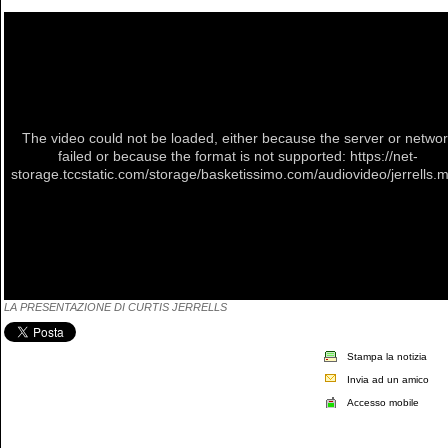
The video could not be loaded, either because the server or netwo
failed or because the format is not supported: https://net-
storage.tccstatic.com/storage/basketissimo.com/audiovideo/jerrells.
LA PRESENTAZIONE DI CURTIS JERRELLS
Stampa la notizia
Invia ad un amico
Accesso mobile