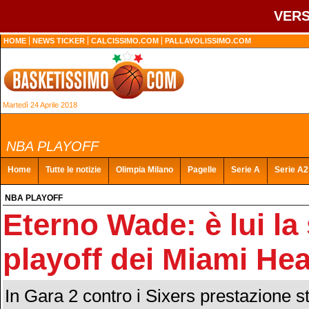
VERS
HOME
NEWS TICKER
CALCISSIMO.COM
PALLAVOLISSIMO.COM
Martedì 24 Aprile 2018
NBA PLAYOFF
Home
Tutte le notizie
Olimpia Milano
Pagelle
Serie A
Serie A2
NBA PLAYOFF
Eterno Wade: è lui la
playoff dei Miami He
In Gara 2 contro i Sixers prestazione st