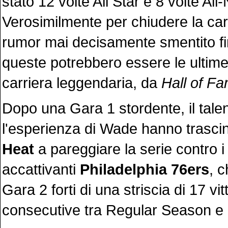
stato 12 volte All Star e 8 volte All
Verosimilmente per chiudere la carr
rumor mai decisamente smentito fi
queste potrebbero essere le ultime 
carriera leggendaria, da
Hall of F
Dopo una Gara 1 stordente, il tale
l'esperienza di Wade hanno trasci
Heat
a pareggiare la serie contro i
accattivanti
Philadelphia 76ers
, 
Gara 2 forti di una striscia di 17 vit
consecutive tra Regular Season e 