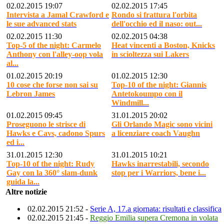
02.02.2015 19:07
02.02.2015 17:45
Intervista a Jamal Crawford e
Rondo si frattura l'orbita
le sue advanced stats
dell'occhio ed il naso: out...
02.02.2015 11:30
02.02.2015 04:38
Top-5 of the night: Carmelo
Heat vincenti a Boston, Knicks
Anthony con l'alley-oop vola
in scioltezza sui Lakers
al...
01.02.2015 20:19
01.02.2015 12:30
10 cose che forse non sai su
Top-10 of the night: Giannis
Lebron James
Antetokoumpo con il
Windmill...
01.02.2015 09:45
31.01.2015 20:02
Proseguono le strisce di
Gli Orlando Magic sono vicini
Hawks e Cavs, cadono Spurs
a licenziare coach Vaughn
ed i...
31.01.2015 12:30
31.01.2015 10:21
Top-10 of the night: Rudy
Hawks inarrestabili, secondo
Gay con la 360° slam-dunk
stop per i Warriors, bene i...
guida la...
Altre notizie
02.02.2015 21:52 -
Serie A, 17.a giornata: risultati e classifica
02.02.2015 21:45 -
Reggio Emilia supera Cremona in volata