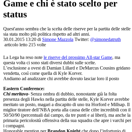
Game e chi è stato scelto per
status
Quest'anno sembra che la scelta delle riserve per la partita delle stelle
sia stata molto più politica rispetto ad altri anni.
30.01.2015 13:20 di
Simone Mazzola
Twitter:
@simonedatruth
articolo letto 215 volte
La Lega ha reso note
le riserve del prossimo All-star Game
, ma
questa volta ci sono stati diversi dubbi sulle scelte.
L’esclusione a ovest di Damian Lillard e DeMarcus Cousins gridano
vendetta, così come quella di Kyle Korver.
Andiamo ad analizzare chi avrebbe dovuto lasciar loro il posto
Eastern Conference:
Chi meritava-
Senza ombra di dubbio, nonostante già la folta
presenza degli Hawks nella partita delle stelle, Kyle Korver avrebbe
meritato un posto, magari a discapito di uno tra Horford e Millsap. Il
miglior tiratore dell’NBA porta alla causa delle cifre incredibili con il
50/50/90 (percentuali dal campo, da tre punti e ai liberi), ma anche la
primaria pericolosità offensiva della sua squadra che apre i varchi per
i compagni.
Honorable mention per
Brandon Knight
che dopo l’infortunio di