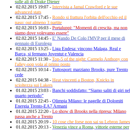
sulle ali di Drake Diener
02.02.2015 19:07 -
Intervista a Jamal Crawford e le sue
advanced stats
02.02.2015 17:45 -
Rondo si frattura l'orbita dell'occhio ed il
naso: out almeno 3 partite
02.02.2015 16:03 -
Portaluppi: "Momenti di crescita, ma non
siamo dove volevamo essere"
02.02.2015 14:45 -
E' Nando De Colo l'MVP per il mese di
gennaio di Eurolega
02.02.2015 13:25 -
Liga Endesa: vincono Malaga, Real e
Barça, si fermano Joventut e Valencia
02.02.2015 11:30 -
Top-5 of the night: Carmelo Anthony con
l'alley-oop vola al primo posto
02.02.2015 10:14 -
Tuttosport: marziano Brooks, pure Trento
cede
02.02.2015 04:38 -
Heat vincenti a Boston, Knicks in
scioltezza sui Lakers
01.02.2015 23:03 -
Banchi soddisfatto: “Siamo saliti di giri ne
quarto periodo”
01.02.2015 22:45 -
Olimpia Milano: le pagelle di Dolomiti
Energia Trento-EA7 Armani
01.02.2015 22:20 -
Lo show di Brooks nella ripresa: Milano
passa anche a Trento
01.02.2015 20:19 -
10 cose che forse non sai su Lebron James
01.02.2015 20:13 -
Venezia vince a Roma, vittorie esterne per