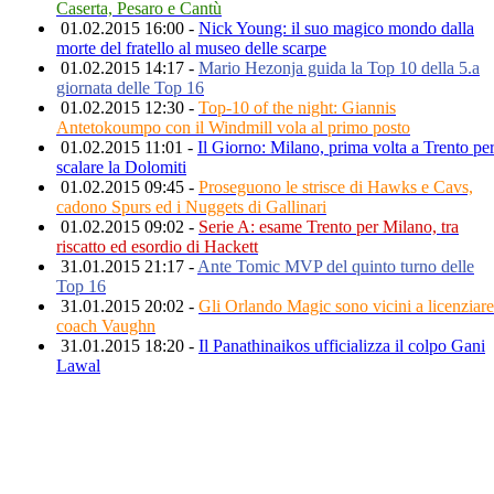
Caserta, Pesaro e Cantù
01.02.2015 16:00 -
Nick Young: il suo magico mondo dalla
morte del fratello al museo delle scarpe
01.02.2015 14:17 -
Mario Hezonja guida la Top 10 della 5.a
giornata delle Top 16
01.02.2015 12:30 -
Top-10 of the night: Giannis
Antetokoumpo con il Windmill vola al primo posto
01.02.2015 11:01 -
Il Giorno: Milano, prima volta a Trento pe
scalare la Dolomiti
01.02.2015 09:45 -
Proseguono le strisce di Hawks e Cavs,
cadono Spurs ed i Nuggets di Gallinari
01.02.2015 09:02 -
Serie A: esame Trento per Milano, tra
riscatto ed esordio di Hackett
31.01.2015 21:17 -
Ante Tomic MVP del quinto turno delle
Top 16
31.01.2015 20:02 -
Gli Orlando Magic sono vicini a licenziare
coach Vaughn
31.01.2015 18:20 -
Il Panathinaikos ufficializza il colpo Gani
Lawal