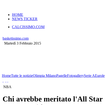
VERSIONE MOBILE
HOME
NEWS TICKER
CALCISSIMO.COM
basketissimo.com
Martedì 3 Febbraio 2015
Home
Tutte le notizie
Olimpia Milano
Pagelle
Fotogallery
Serie A
Eurole
NBA
Chi avrebbe meritato l'All Star