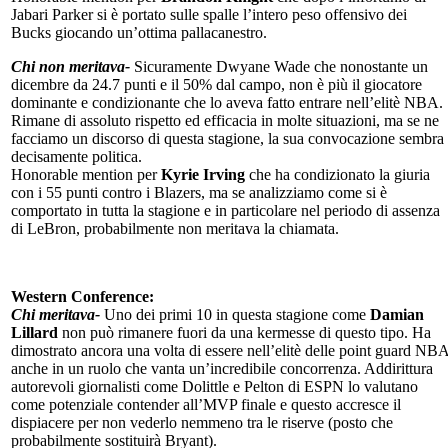
Jabari Parker si è portato sulle spalle l’intero peso offensivo dei
Bucks giocando un’ottima pallacanestro.
Chi non meritava-
Sicuramente Dwyane Wade che nonostante un
dicembre da 24.7 punti e il 50% dal campo, non è più il giocatore
dominante e condizionante che lo aveva fatto entrare nell’elitè NBA.
Rimane di assoluto rispetto ed efficacia in molte situazioni, ma se ne
facciamo un discorso di questa stagione, la sua convocazione sembra
decisamente politica.
Honorable mention per
Kyrie Irving
che ha condizionato la giuria
con i 55 punti contro i Blazers, ma se analizziamo come si è
comportato in tutta la stagione e in particolare nel periodo di assenza
di LeBron, probabilmente non meritava la chiamata.
Western Conference:
Chi meritava-
Uno dei primi 10 in questa stagione come
Damian
Lillard
non può rimanere fuori da una kermesse di questo tipo. Ha
dimostrato ancora una volta di essere nell’elitè delle point guard NB
anche in un ruolo che vanta un’incredibile concorrenza. Addirittura
autorevoli giornalisti come Dolittle e Pelton di ESPN lo valutano
come potenziale contender all’MVP finale e questo accresce il
dispiacere per non vederlo nemmeno tra le riserve (posto che
probabilmente sostituirà Bryant).