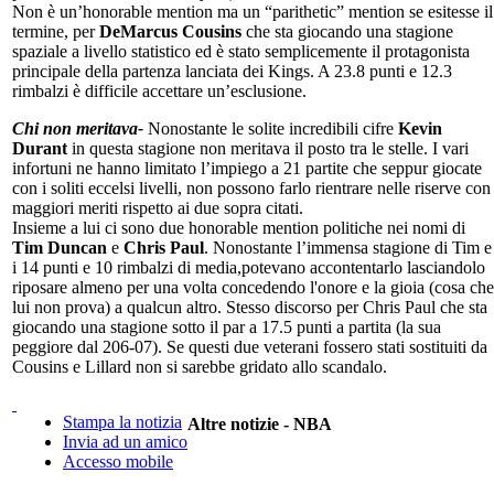
Non è un’honorable mention ma un “parithetic” mention se esitesse il
termine, per
DeMarcus Cousins
che sta giocando una stagione
spaziale a livello statistico ed è stato semplicemente il protagonista
principale della partenza lanciata dei Kings. A 23.8 punti e 12.3
rimbalzi è difficile accettare un’esclusione.
Chi non meritava-
Nonostante le solite incredibili cifre
Kevin
Durant
in questa stagione non meritava il posto tra le stelle. I vari
infortuni ne hanno limitato l’impiego a 21 partite che seppur giocate
con i soliti eccelsi livelli, non possono farlo rientrare nelle riserve con
maggiori meriti rispetto ai due sopra citati.
Insieme a lui ci sono due honorable mention politiche nei nomi di
Tim Duncan
e
Chris Paul
. Nonostante l’immensa stagione di Tim e
i 14 punti e 10 rimbalzi di media,potevano accontentarlo lasciandolo
riposare almeno per una volta concedendo l'onore e la gioia (cosa che
lui non prova) a qualcun altro. Stesso discorso per Chris Paul che sta
giocando una stagione sotto il par a 17.5 punti a partita (la sua
peggiore dal 206-07). Se questi due veterani fossero stati sostituiti da
Cousins e Lillard non si sarebbe gridato allo scandalo.
Stampa la notizia
Altre notizie - NBA
Invia ad un amico
Accesso mobile