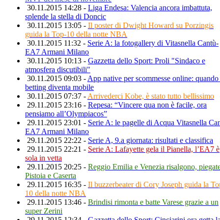
30.11.2015 14:28 -
Liga Endesa: Valencia ancora imbattuta,
splende la stella di Doncic
30.11.2015 13:05 -
Il poster di Dwight Howard su Porzingis
guida la Top-10 della notte NBA
30.11.2015 11:32 -
Serie A: la fotogallery di Vitasnella Cantù-
EA7 Armani Milano
30.11.2015 10:13 -
Gazzetta dello Sport: Proli "Sindaco e
atmosfera discutibili"
30.11.2015 09:03 -
App native per scommesse online: quando 
betting diventa mobile
30.11.2015 07:37 -
Arrivederci Kobe, è stato tutto bellissimo
29.11.2015 23:16 -
Repesa: “Vincere qua non è facile, ora
pensiamo all’Olympiacos”
29.11.2015 23:01 -
Serie A: le pagelle di Acqua Vitasnella Ca
EA7 Armani Milano
29.11.2015 22:22 -
Serie A, 9.a giornata: risultati e classifica
29.11.2015 22:21 -
Serie A: Lafayette gela il Pianella, l’EA7 è
sola in vetta
29.11.2015 20:25 -
Reggio Emilia e Venezia risalgono, piegat
Pistoia e Caserta
29.11.2015 16:35 -
Il buzzerbeater di Cory Joseph guida la To
10 della notte NBA
29.11.2015 13:46 -
Brindisi rimonta e batte Varese grazie a un
super Zerini
29.11.2015 12:34 -
Gazzetta dello Sport: Cinciarini ora getta l