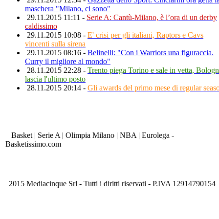
maschera "Milano, ci sono"
29.11.2015 11:11 -
Serie A: Cantù-Milano, è l’ora di un derby
caldissimo
29.11.2015 10:08 -
E' crisi per gli italiani, Raptors e Cavs
vincenti sulla sirena
29.11.2015 08:16 -
Belinelli: "Con i Warriors una figuraccia.
Curry il migliore al mondo"
28.11.2015 22:28 -
Trento piega Torino e sale in vetta, Bolog
lascia l'ultimo posto
28.11.2015 20:14 -
Gli awards del primo mese di regular seas
Basket | Serie A | Olimpia Milano | NBA | Eurolega -
Basketissimo.com
2015 Mediacinque Srl - Tutti i diritti riservati - P.IVA 12914790154