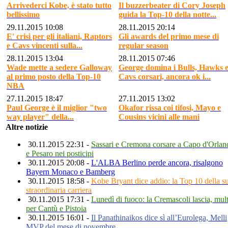
Arrivederci Kobe, è stato tutto
Il buzzerbeater di Cory Joseph
bellissimo
guida la Top-10 della notte...
29.11.2015 10:08
28.11.2015 20:14
E' crisi per gli italiani, Raptors
Gli awards del primo mese di
e Cavs vincenti sulla...
regular season
28.11.2015 13:04
28.11.2015 07:46
Wade mette a sedere Galloway
George domina i Bulls, Hawks 
al primo posto della Top-10
Cavs corsari, ancora ok i...
NBA
27.11.2015 18:47
27.11.2015 13:02
Paul George è il miglior "two
Okafor rissa coi tifosi, Mayo e
way player" della...
Cousins vicini alle mani
Altre notizie
30.11.2015 22:31 -
Sassari e Cremona corsare a Capo d'Orlan
e Pesaro nei posticipi
30.11.2015 20:08 -
L'ALBA Berlino perde ancora, risalgono
Bayern Monaco e Bamberg
30.11.2015 18:58 -
Kobe Bryant dice addio: la Top 10 della s
straordinaria carriera
30.11.2015 17:31 -
Lunedì di fuoco: la Cremascoli lascia, mul
per Cantù e Pistoia
30.11.2015 16:01 -
Il Panathinaikos dice sì all’Eurolega, Melli
MVP del mese di novembre