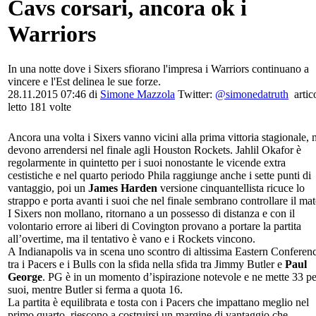
Cavs corsari, ancora ok i
Warriors
In una notte dove i Sixers sfiorano l'impresa i Warriors continuano a
vincere e l'Est delinea le sue forze.
28.11.2015 07:46 di
Simone Mazzola
Twitter:
@simonedatruth
artic
letto 181 volte
Ancora una volta i Sixers vanno vicini alla prima vittoria stagionale,
devono arrendersi nel finale agli Houston Rockets. Jahlil Okafor è
regolarmente in quintetto per i suoi nonostante le vicende extra
cestistiche e nel quarto periodo Phila raggiunge anche i sette punti di
vantaggio, poi un
James Harden
versione cinquantellista ricuce lo
strappo e porta avanti i suoi che nel finale sembrano controllare il mat
I Sixers non mollano, ritornano a un possesso di distanza e con il
volontario errore ai liberi di Covington provano a portare la partita
all’overtime, ma il tentativo è vano e i Rockets vincono.
A Indianapolis va in scena uno scontro di altissima Eastern Conferen
tra i Pacers e i Bulls con la sfida nella sfida tra Jimmy Butler e
Paul
George
. PG è in un momento d’ispirazione notevole e ne mette 33 pe
suoi, mentre Butler si ferma a quota 16.
La partita è equilibrata e tosta con i Pacers che impattano meglio nel
primo quarto, riescono a costruirsi un margine di vantaggio che