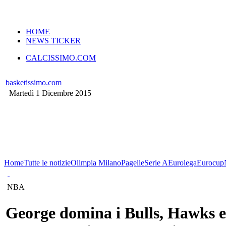
VERSIONE MOBILE
HOME
NEWS TICKER
CALCISSIMO.COM
basketissimo.com
Martedì 1 Dicembre 2015
Home
Tutte le notizie
Olimpia Milano
Pagelle
Serie A
Eurolega
Eurocup
NBA
George domina i Bulls, Hawks e