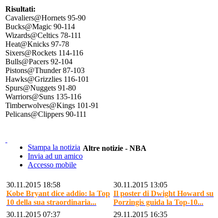
Risultati:
Cavaliers@Hornets 95-90
Bucks@Magic 90-114
Wizards@Celtics 78-111
Heat@Knicks 97-78
Sixers@Rockets 114-116
Bulls@Pacers 92-104
Pistons@Thunder 87-103
Hawks@Grizzlies 116-101
Spurs@Nuggets 91-80
Warriors@Suns 135-116
Timberwolves@Kings 101-91
Pelicans@Clippers 90-111
Stampa la notizia
Altre notizie - NBA
Invia ad un amico
Accesso mobile
30.11.2015 18:58
30.11.2015 13:05
Kobe Bryant dice addio: la Top
Il poster di Dwight Howard su
10 della sua straordinaria...
Porzingis guida la Top-10...
30.11.2015 07:37
29.11.2015 16:35