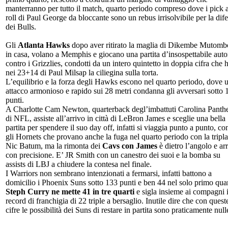
manterranno per tutto il match, quarto periodo compreso dove i pick 
roll di Paul George da bloccante sono un rebus irrisolvibile per la dif
dei Bulls.
Gli
Atlanta Hawks
dopo aver ritirato la maglia di Dikembe Mutomb
in casa, volano a Memphis e giocano una partita d’insospettabile auto
contro i Grizzlies, condotti da un intero quintetto in doppia cifra che 
nei 23+14 di Paul Milsap la ciliegina sulla torta.
L’equilibrio e la forza degli Hawks escono nel quarto periodo, dove 
attacco armonioso e rapido sui 28 metri condanna gli avversari sotto 
punti.
A Charlotte Cam Newton, quarterback degl’imbattuti Carolina Panth
di NFL, assiste all’arrivo in città di LeBron James e sceglie una bella
partita per spendere il suo day off, infatti si viaggia punto a punto, co
gli Hornets che provano anche la fuga nel quarto periodo con la tripla
Nic Batum, ma la rimonta dei
Cavs con James
è dietro l’angolo e ar
con precisione. E’ JR Smith con un canestro dei suoi e la bomba su
assists di LBJ a chiudere la contesa nel finale.
I Warriors non sembrano intenzionati a fermarsi, infatti battono a
domicilio i Phoenix Suns sotto 133 punti e ben 44 nel solo primo quar
Steph Curry ne mette 41 in tre quarti
e sigla insieme ai compagni i
record di franchigia di 22 triple a bersaglio. Inutile dire che con quest
cifre le possibilità dei Suns di restare in partita sono praticamente null