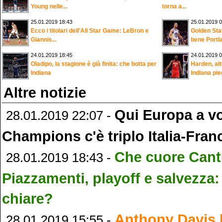
Young nelle...
torna a...
25.01.2019 18:43
25.01.2019 0
Ecco i titolari dell'All Star Game: LeBron e
Golden Sta
Giannis...
bene Portla
24.01.2019 18:45
24.01.2019 0
Oladipo, la stagione è già finita: che botta per
Harden, alt
Indiana
Indiana pieg
Altre notizie
Qui Europa a voi
28.01.2019 22:07 -
Champions c'è triplo Italia-Fran
Che cuore Cant
28.01.2019 18:43 -
Piazzamenti, playoff e salvezza
chiare?
Anthony Davis h
28.01.2019 15:55 -