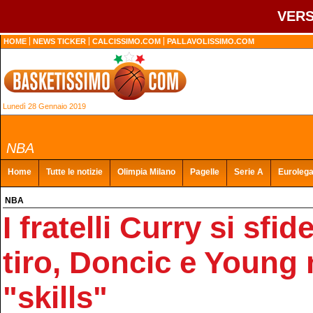
VERS
HOME
NEWS TICKER
CALCISSIMO.COM
PALLAVOLISSIMO.COM
Lunedì 28 Gennaio 2019
NBA
Home
Tutte le notizie
Olimpia Milano
Pagelle
Serie A
Euroleg
NBA
I fratelli Curry si sfi
tiro, Doncic e Young 
"skills"