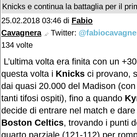
Knicks e continua la battaglia per il pr
25.02.2018 03:46
di
Fabio
Cavagnera
Twitter:
@fabiocavagne
134 volte
L’ultima volta era finita con un +3
questa volta i
Knicks
ci provano, s
dai quasi 20.000 del Madison (con
tanti tifosi ospiti), fino a quando
Kyr
decide di entrare nel match e dare
Boston Celtics
, trovando i punti d
quarto parziale (121-112) per romp