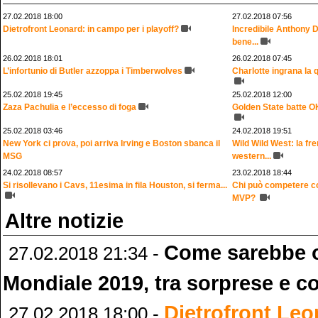
27.02.2018 18:00
27.02.2018 07:56
Dietrofront Leonard: in campo per i playoff?
Incredibile Anthony D
bene...
26.02.2018 18:01
26.02.2018 07:45
L’infortunio di Butler azzoppa i Timberwolves
Charlotte ingrana la q
25.02.2018 19:45
25.02.2018 12:00
Zaza Pachulia e l’eccesso di foga
Golden State batte OKC
25.02.2018 03:46
24.02.2018 19:51
New York ci prova, poi arriva Irving e Boston sbanca il
Wild Wild West: la fre
MSG
western...
24.02.2018 08:57
23.02.2018 18:44
Si risollevano i Cavs, 11esima in fila Houston, si ferma...
Chi può competere co
MVP?
Altre notizie
Come sarebbe o
27.02.2018 21:34 -
Mondiale 2019, tra sorprese e c
Dietrofront Le
27.02.2018 18:00 -