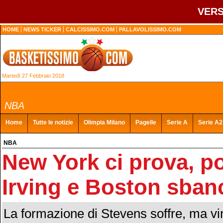
VERS
HOME
NEWS TICKER
CALCISSIMO.COM
PALLAVOLISSIMO.COM
Martedì 27 Febbraio 2018
NBA
Home
Tutte le notizie
Olimpia Milano
Pagelle
Serie A
Serie A2
NBA
New York ci prova, po
Irving e Boston sban
La formazione di Stevens soffre, ma vi