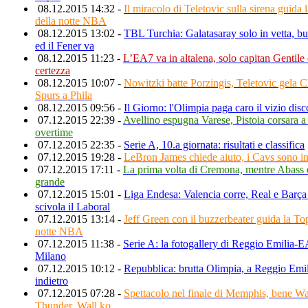
08.12.2015 14:32 -
Il miracolo di Teletovic sulla sirena guida
della notte NBA
08.12.2015 13:02 -
TBL Turchia: Galatasaray solo in vetta, 
ed il Fener va
08.12.2015 11:23 -
L’EA7 va in altalena, solo capitan Gentile
certezza
08.12.2015 10:07 -
Nowitzki batte Porzingis, Teletovic gela 
Spurs a Phila
08.12.2015 09:56 -
Il Giorno: l'Olimpia paga caro il vizio disc
07.12.2015 22:39 -
Avellino espugna Varese, Pistoia corsara a
overtime
07.12.2015 22:35 -
Serie A, 10.a giornata: risultati e classifica
07.12.2015 19:28 -
LeBron James chiede aiuto, i Cavs sono i
07.12.2015 17:11 -
La prima volta di Cremona, mentre Abass 
grande
07.12.2015 15:01 -
Liga Endesa: Valencia corre, Real e Barça
scivola il Laboral
07.12.2015 13:14 -
Jeff Green con il buzzerbeater guida la To
notte NBA
07.12.2015 11:38 -
Serie A: la fotogallery di Reggio Emilia
Milano
07.12.2015 10:12 -
Repubblica: brutta Olimpia, a Reggio Emi
indietro
07.12.2015 07:28 -
Spettacolo nel finale di Memphis, bene Wa
Thunder, Wall ko