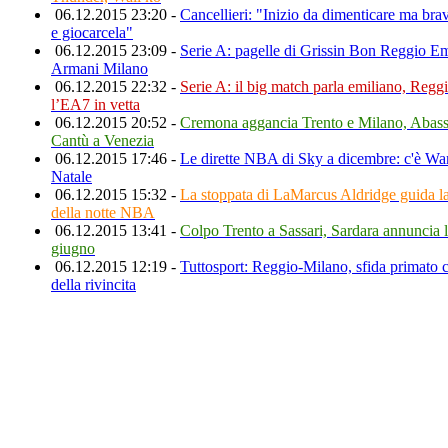
06.12.2015 23:20 -
Cancellieri: "Inizio da dimenticare ma bravi
e giocarcela"
06.12.2015 23:09 -
Serie A: pagelle di Grissin Bon Reggio E
Armani Milano
06.12.2015 22:32 -
Serie A: il big match parla emiliano, Regg
l’EA7 in vetta
06.12.2015 20:52 -
Cremona aggancia Trento e Milano, Abass
Cantù a Venezia
06.12.2015 17:46 -
Le dirette NBA di Sky a dicembre: c'è Wa
Natale
06.12.2015 15:32 -
La stoppata di LaMarcus Aldridge guida l
della notte NBA
06.12.2015 13:41 -
Colpo Trento a Sassari, Sardara annuncia l
giugno
06.12.2015 12:19 -
Tuttosport: Reggio-Milano, sfida primato 
della rivincita