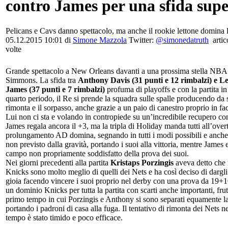
contro James per una sfida sup
Pelicans e Cavs danno spettacolo, ma anche il rookie lettone domina 
05.12.2015 10:01 di
Simone Mazzola
Twitter:
@simonedatruth
artic
volte
Grande spettacolo a New Orleans davanti a una prossima stella NB
Simmons. La sfida tra
Anthony Davis (31 punti e 12 rimbalzi) e 
James (37 punti e 7 rimbalzi)
profuma di playoffs e con la partita in 
quarto periodo, il Re si prende la squadra sulle spalle producendo da 
rimonta e il sorpasso, anche grazie a un paio di canestro proprio in fa
Lui non ci sta e volando in contropiede su un’incredibile recupero co
James regala ancora il +3, ma la tripla di Holiday manda tutti all’over
prolungamento AD domina, segnando in tutti i modi possibili e anch
non previsto dalla gravità, portando i suoi alla vittoria, mentre James 
campo non propriamente soddisfatto della prova dei suoi.
Nei giorni precedenti alla partita
Kristaps Porzingis
aveva detto che i
Knicks sono molto meglio di quelli dei Nets e ha così deciso di dargl
gioia facendo vincere i suoi proprio nel derby con una prova da 19+10
un dominio Knicks per tutta la partita con scarti anche importanti, frut
primo tempo in cui Porzingis e Anthony si sono separati equamente l
portando i padroni di casa alla fuga. Il tentativo di rimonta dei Nets 
tempo è stato timido e poco efficace.