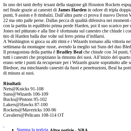
In uno dei tanti derby texani della stagione gli Houston Rockets esp
nel finale grazie ai canestri di
James Harden
in odore di tripla doppi
punti, 9 assists e 8 rimbalzi. Dall’altra parte ci prova il nuovo Deron
22 ma otto palle perse. Dallas pecca di qualità difensiva nei momenti 
con la partita in equilibrio prima perde Harden, poi il suo scarico per
Jones nel pitturato e alla fine è sfortunata sul canestro che chiude i con
tiro di Harden balla due volte sul ferro prima d’infilarsi.
A Washington si gioca su alti ritmi e i Wizards tornano alla vittoria ne
settimana da montagne russe, avendo la meglio sui Suns del duo Ble
Il protagonista della partita è
Bradley Beal
che chiude con 34 punti, 9
tutti i canestri che propiziano la rimonta dei suoi. All’inizio del quart
erano sette i punti da recuperare per i Wizards grazie soprattutto alle 
Bledsoe, ma mischiando canestri da fuori e penetrazioni, Beal ha porta
di misura ai suoi.
Risultati:
Nets@Knicks 91-108
Suns@Wizards 106-109
Bucks@Pistons 95-102
Lakers@Hawks 87-100
Rockets@Mavericks 100-96
Cavaliers@Pelicans 108-114 OT
Stampa la notizia
Altre notizie - NBA