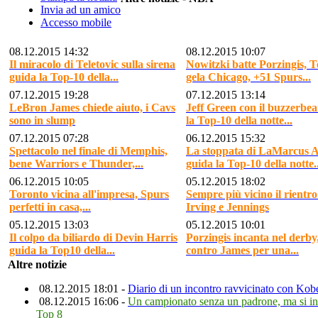
Invia ad un amico
Accesso mobile
08.12.2015 14:32
08.12.2015 10:07
Il miracolo di Teletovic sulla sirena
Nowitzki batte Porzingis, T
guida la Top-10 della...
gela Chicago, +51 Spurs...
07.12.2015 19:28
07.12.2015 13:14
LeBron James chiede aiuto, i Cavs
Jeff Green con il buzzerbea
sono in slump
la Top-10 della notte...
07.12.2015 07:28
06.12.2015 15:32
Spettacolo nel finale di Memphis,
La stoppata di LaMarcus A
bene Warriors e Thunder,...
guida la Top-10 della notte..
06.12.2015 10:05
05.12.2015 18:02
Toronto vicina all'impresa, Spurs
Sempre più vicino il rientro
perfetti in casa,...
Irving e Jennings
05.12.2015 13:03
05.12.2015 10:01
Il colpo da biliardo di Devin Harris
Porzingis incanta nel derby
guida la Top10 della...
contro James per una...
Altre notizie
08.12.2015 18:01 -
Diario di un incontro ravvicinato con Kob
08.12.2015 16:06 -
Un campionato senza un padrone, ma si in
Top 8