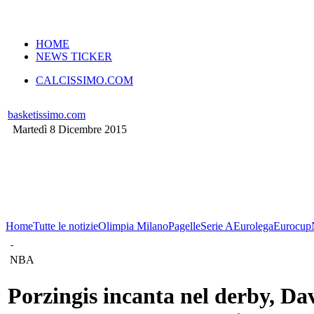
VERSIONE MOBILE
HOME
NEWS TICKER
CALCISSIMO.COM
basketissimo.com
Martedì 8 Dicembre 2015
Home
Tutte le notizie
Olimpia Milano
Pagelle
Serie A
Eurolega
Eurocup
NBA
Porzingis incanta nel derby, Da