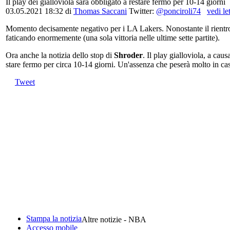
Il play dei gialloviola sarà obbligato a restare fermo per 10-14 giorni
03.05.2021 18:32
di
Thomas Saccani
Twitter:
@ponciroli74
vedi le
Momento decisamente negativo per i LA Lakers. Nonostante il rientr
faticando enormemente (una sola vittoria nelle ultime sette partite).
Ora anche la notizia dello stop di
Shroder
. Il play gialloviola, a cau
stare fermo per circa 10-14 giorni. Un'assenza che peserà molto in ca
Tweet
Stampa la notizia
Altre notizie - NBA
Accesso mobile