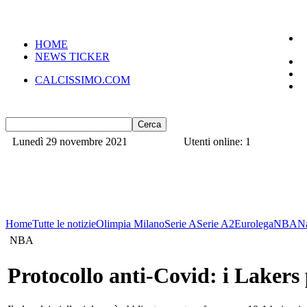
HOME
NEWS TICKER
CALCISSIMO.COM
Lunedì 29 novembre 2021
Utenti online: 1
Home
Tutte le notizie
Olimpia Milano
Serie A
Serie A2
Eurolega
NBA
N
NBA
Protocollo anti-Covid: i Laker