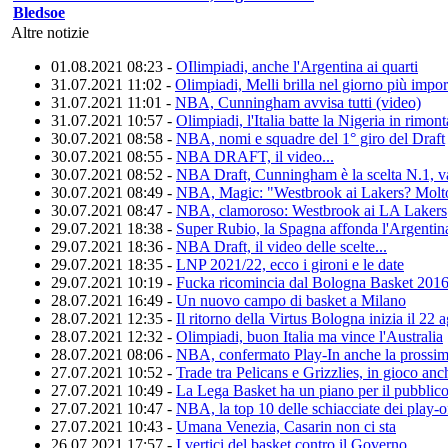
Bledsoe
Altre notizie
01.08.2021 08:23 -
OIlimpiadi, anche l'Argentina ai quarti
31.07.2021 11:02 -
Olimpiadi, Melli brilla nel giorno più impor
31.07.2021 11:01 -
NBA, Cunningham avvisa tutti (video)
31.07.2021 10:57 -
Olimpiadi, l'Italia batte la Nigeria in rimont
30.07.2021 08:58 -
NBA, nomi e squadre del 1° giro del Draft
30.07.2021 08:55 -
NBA DRAFT, il video...
30.07.2021 08:52 -
NBA Draft, Cunningham è la scelta N.1, va
30.07.2021 08:49 -
NBA, Magic: "Westbrook ai Lakers? Molto
30.07.2021 08:47 -
NBA, clamoroso: Westbrook ai LA Lakers
29.07.2021 18:38 -
Super Rubio, la Spagna affonda l'Argentin
29.07.2021 18:36 -
NBA Draft, il video delle scelte...
29.07.2021 18:35 -
LNP 2021/22, ecco i gironi e le date
29.07.2021 10:19 -
Fucka ricomincia dal Bologna Basket 201
28.07.2021 16:49 -
Un nuovo campo di basket a Milano
28.07.2021 12:35 -
Il ritorno della Virtus Bologna inizia il 22 
28.07.2021 12:32 -
Olimpiadi, buon Italia ma vince l'Australia
28.07.2021 08:06 -
NBA, confermato Play-In anche la prossim
27.07.2021 10:52 -
Trade tra Pelicans e Grizzlies, in gioco an
27.07.2021 10:49 -
La Lega Basket ha un piano per il pubblic
27.07.2021 10:47 -
NBA, la top 10 delle schiacciate dei play-o
27.07.2021 10:43 -
Umana Venezia, Casarin non ci sta
26.07.2021 17:57 -
I vertici del basket contro il Governo