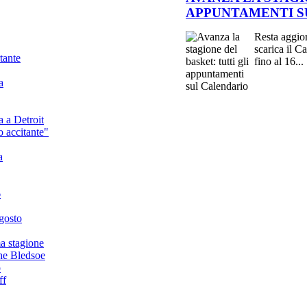
APPUNTAMENTI S
Resta aggio
scarica il C
tante
fino al 16...
a
 a Detroit
 accitante"
a
6
agosto
a stagione
che Bledsoe
o
ff