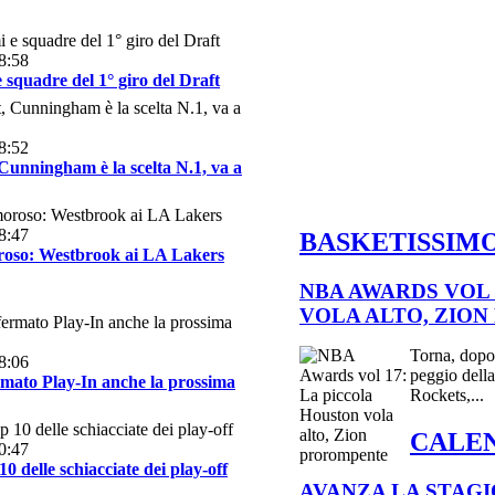
8:58
squadre del 1° giro del Draft
8:52
unningham è la scelta N.1, va a
8:47
BASKETISSIM
oso: Westbrook ai LA Lakers
NBA AWARDS VOL 
VOLA ALTO, ZIO
Torna, dopo 
8:06
peggio della
mato Play-In anche la prossima
Rockets,...
CALEN
0:47
0 delle schiacciate dei play-off
AVANZA LA STAGI