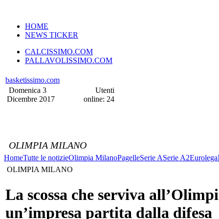
VERSIONE MOBILE
HOME
NEWS TICKER
CALCISSIMO.COM
PALLAVOLISSIMO.COM
basketissimo.com
Domenica 3
Utenti
Dicembre 2017
online: 24
OLIMPIA MILANO
Home
Tutte le notizie
Olimpia Milano
Pagelle
Serie A
Serie A2
Eurolega
OLIMPIA MILANO
La scossa che serviva all’Olimpi
un’impresa partita dalla difesa