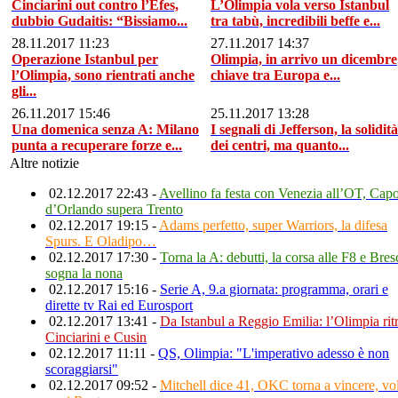
Cinciarini out contro l’Efes,
L’Olimpia vola verso Istanbul
dubbio Gudaitis: “Bissiamo...
tra tabù, incredibili beffe e...
28.11.2017 11:23
27.11.2017 14:37
Operazione Istanbul per
Olimpia, in arrivo un dicembre
l’Olimpia, sono rientrati anche
chiave tra Europa e...
gli...
26.11.2017 15:46
25.11.2017 13:28
Una domenica senza A: Milano
I segnali di Jefferson, la solidità
punta a recuperare forze e...
dei centri, ma quanto...
Altre notizie
02.12.2017 22:43 -
Avellino fa festa con Venezia all’OT, Cap
d’Orlando supera Trento
02.12.2017 19:15 -
Adams perfetto, super Warriors, la difesa
Spurs. E Oladipo…
02.12.2017 17:30 -
Torna la A: debutti, la corsa alle F8 e Bres
sogna la nona
02.12.2017 15:16 -
Serie A, 9.a giornata: programma, orari e
dirette tv Rai ed Eurosport
02.12.2017 13:41 -
Da Istanbul a Reggio Emilia: l’Olimpia rit
Cinciarini e Cusin
02.12.2017 11:11 -
QS, Olimpia: "L'imperativo adesso è non
scoraggiarsi"
02.12.2017 09:52 -
Mitchell dice 41, OKC torna a vincere, vo