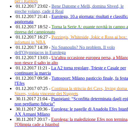
per i Raptors
01.12.2017 23:02 -
Bene Datome e Melli, domina Shved, le
greche volano, cade il Real
01.12.2017 21:41 -
Eurolega, 10.a giornata: risultati e classific
aggiornata
01.12.2017 18:52 -
Torna la Serie A: quante novità in campo a
ripresa del campionato
01.12.2017 16:27 -
Porzingis, Whiteside, Jokic e Ross ai box: 
infortuni in NBA
01.12.2017 14:39 -
No Spanoulis? No problem. Il volo
dell'Olympiacos in Eurolega
01.12.2017 13:03 -
Un'altra occasione europea persa, a Milan
non riesce il salto in alto
01.12.2017 11:21 -
La A2 torna regolare, Trieste e Casale per
continuare la marcia
01.12.2017 09:58 -
Tuttosport: Milano pasticcio finale, fa festa
l'Efes
01.12.2017 07:25 -
Continua la striscia dei Cavs, Irving doma 
Sixers, volata vincente dei Nuggets
30.11.2017 21:04 -
Pianigiani: “Sconfitta determinata dagli epi
non perdiamo fiducia”
30.11.2017 20:36 -
Eurolega: le pagelle di Anadolu Efes Istan
AX Armani Milano
30.11.2017 20:17 -
Eurolega: la maledizione Efes non termina
l'Olimpia cade a Istanbul