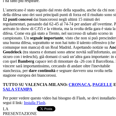
l’ha fatto più respirare.
L’americano è stato seguito dal resto della squadra, anche da chi non 
della difesa uno dei suoi principali punti di forza ed il risultato sono sta
12 punti concessi
dai biancorossi negli ultimi 15 minuti dei
regolamentari, passando dal 62-45 al 74-74 per andare all’overtime. P
arrivato lo show di CJ55 e la vittoria, ma la svolta della gara è stata la
difesa. Come era già stato a Trento, nel successo di sabato scorso in
campionato. Un
segnale importante
, visto che non si può prescinde
una buona difesa, soprattutto se non hai tutto il talento offensivo (che
comunque non manca) di un Real Madrid. Aspettando notizie su
An
Goudelock
(tra stasera e domani sono attese novità sull'infortunio, as
sicuro con i tedeschi), già domani ci sarà un’altra gara importante: in 
con quel
Bamberg
capace ieri di rimontare da -26 con il Barcellona
vincere sarà importantissimo, cercando di andare oltre l'inevitabile
stanchezza, per
dare continuità
e segnare davvero una svolta nella
stagione europea dei biancorossi.
TUTTO SU VALENCIA-MILANO:
CRONACA
,
PAGELLE
SALA STAMPA
Per poter vedere questo video hai bisogno di Flash, se devi installarlo
segui il link:
Installa Flash
.
LA
PRESENTAZIONE