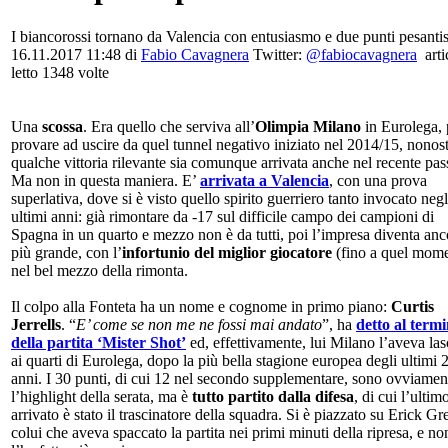
I biancorossi tornano da Valencia con entusiasmo e due punti pesanti
16.11.2017 11:48
di
Fabio Cavagnera
Twitter:
@fabiocavagnera
arti
letto 1348 volte
Una
scossa
. Era quello che serviva all’
Olimpia Milano
in Eurolega, 
provare ad uscire da quel tunnel negativo iniziato nel 2014/15, nonos
qualche vittoria rilevante sia comunque arrivata anche nel recente pas
Ma non in questa maniera. E’
arrivata a Valencia
, con una prova
superlativa, dove si è visto quello spirito guerriero tanto invocato negl
ultimi anni: già rimontare da -17 sul difficile campo dei campioni di
Spagna in un quarto e mezzo non è da tutti, poi l’impresa diventa anc
più grande, con l’
infortunio del miglior giocatore
(fino a quel mom
nel bel mezzo della rimonta.
Il colpo alla Fonteta ha un nome e cognome in primo piano:
Curtis
Jerrells
. “
E’ come se non me ne fossi mai andato
”, ha
detto al term
della partita ‘Mister Shot’
ed, effettivamente, lui Milano l’aveva las
ai quarti di Eurolega, dopo la più bella stagione europea degli ultimi 
anni. I 30 punti, di cui 12 nel secondo supplementare, sono ovviamen
l’highlight della serata, ma è
tutto partito dalla difesa
, di cui l’ultim
arrivato è stato il trascinatore della squadra. Si è piazzato su Erick Gr
colui che aveva spaccato la partita nei primi minuti della ripresa, e no