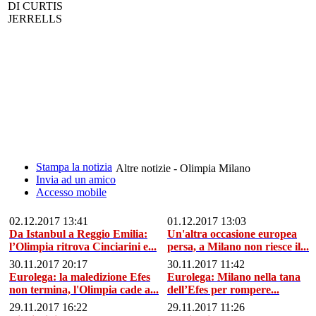
DI CURTIS
JERRELLS
Stampa la notizia
Altre notizie - Olimpia Milano
Invia ad un amico
Accesso mobile
02.12.2017 13:41
01.12.2017 13:03
Da Istanbul a Reggio Emilia:
Un'altra occasione europea
l’Olimpia ritrova Cinciarini e...
persa, a Milano non riesce il...
30.11.2017 20:17
30.11.2017 11:42
Eurolega: la maledizione Efes
Eurolega: Milano nella tana
non termina, l'Olimpia cade a...
dell’Efes per rompere...
29.11.2017 16:22
29.11.2017 11:26