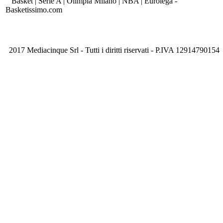
Basket | Serie A | Olimpia Milano | NBA | Eurolega -
Basketissimo.com
2017 Mediacinque Srl - Tutti i diritti riservati - P.IVA 12914790154