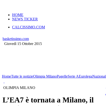
VERSIONE MOBILE
HOME
NEWS TICKER
CALCISSIMO.COM
basketissimo.com
Giovedì 15 Ottobre 2015
Home
Tutte le notizie
Olimpia Milano
Pagelle
Serie A
Eurolega
Nazional
OLIMPIA MILANO
L’EA7 è tornata a Milano, il