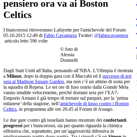
pensiero ora va ai Boston
Celtics
I biancorossi ritroveranno Lafayette per l'amichevole del Forum
05.10.2015 12:49 di
Fabio Cavagnera
Twitter:
@fabiocavagnera
articolo letto 596 volte
© foto di
Alessia
Doniselli
Dagli Stati Uniti all’Italia, pensando all’NBA. L’Olimpia è rientrata
a
Milano
, dopo la doppia gara con il Maccabi ed il
successo di ieri
sera al Madison Square Garden
, ma non c’è un attimo di sosta per
la squadra di Repesa. Le sei ore di fuso orario dalla Grande Mela
vanno smaltite velocemente, perché domani sera per l’EA7-
Emporio Armani è già tempo di tornare sul parquet, per la ‘prima
milanese’ della stagione, nell’
amichevole di lusso contro i Boston
Celtics
, in programma alle ore 20.45 al Forum di Assago.
Le due gare contro gli israeliani hanno mostrato dei
confortanti
progressi
per i biancorossi, sia per quanto riguarda la chimica
offensiva che, soprattutto, per un’aggressività difensiva in
miglioramento partita dopo partita. Tra i singoli c’è un
Simon
in