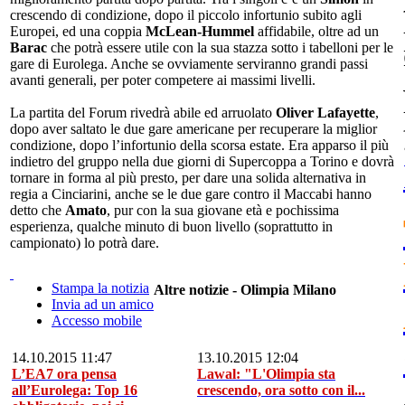
crescendo di condizione, dopo il piccolo infortunio subito agli
Europei, ed una coppia
McLean-Hummel
affidabile, oltre ad un
Barac
che potrà essere utile con la sua stazza sotto i tabelloni per le
gare di Eurolega. Anche se ovviamente serviranno grandi passi
avanti generali, per poter competere ai massimi livelli.
La partita del Forum rivedrà abile ed arruolato
Oliver Lafayette
,
dopo aver saltato le due gare americane per recuperare la miglior
condizione, dopo l’infortunio della scorsa estate. Era apparso il più
indietro del gruppo nella due giorni di Supercoppa a Torino e dovrà
tornare in forma al più presto, per dare una solida alternativa in
regia a Cinciarini, anche se le due gare contro il Maccabi hanno
detto che
Amato
, pur con la sua giovane età e pochissima
esperienza, qualche minuto di buon livello (soprattutto in
campionato) lo potrà dare.
Stampa la notizia
Altre notizie - Olimpia Milano
Invia ad un amico
Accesso mobile
14.10.2015 11:47
13.10.2015 12:04
L’EA7 ora pensa
Lawal: "L'Olimpia sta
all’Eurolega: Top 16
crescendo, ora sotto con il...