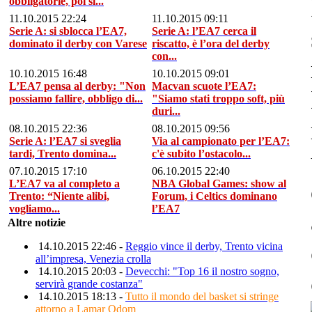
obbligatorie, poi si...
11.10.2015 22:24
11.10.2015 09:11
Serie A: si sblocca l’EA7,
Serie A: l’EA7 cerca il
dominato il derby con Varese
riscatto, è l’ora del derby
con...
10.10.2015 16:48
10.10.2015 09:01
L’EA7 pensa al derby: "Non
Macvan scuote l’EA7:
possiamo fallire, obbligo di...
"Siamo stati troppo soft, più
duri...
08.10.2015 22:36
08.10.2015 09:56
Serie A: l’EA7 si sveglia
Via al campionato per l’EA7:
tardi, Trento domina...
c'è subito l’ostacolo...
07.10.2015 17:10
06.10.2015 22:40
L’EA7 va al completo a
NBA Global Games: show al
Trento: “Niente alibi,
Forum, i Celtics dominano
vogliamo...
l’EA7
Altre notizie
14.10.2015 22:46 -
Reggio vince il derby, Trento vicina
all’impresa, Venezia crolla
14.10.2015 20:03 -
Devecchi: "Top 16 il nostro sogno,
servirà grande costanza"
14.10.2015 18:13 -
Tutto il mondo del basket si stringe
attorno a Lamar Odom