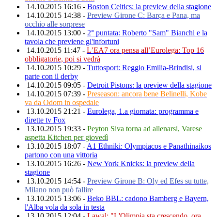
14.10.2015 16:16 -
Boston Celtics: la preview della stagione
14.10.2015 14:38 -
Preview Girone C: Barça e Pana, ma
occhio alle sorprese
14.10.2015 13:00 -
2° puntata: Roberto "Sam" Bianchi e la
tavola che previene gl'infortuni
14.10.2015 11:47 -
L’EA7 ora pensa all’Eurolega: Top 16
obbligatorie, poi si vedrà
14.10.2015 10:29 -
Tuttosport: Reggio Emilia-Brindisi, si
parte con il derby
14.10.2015 09:05 -
Detroit Pistons: la preview della stagione
14.10.2015 07:39 -
Preseason: ancora bene Belinelli, Kobe
va da Odom in ospedale
13.10.2015 21:21 -
Eurolega, 1.a giornata: programma e
dirette tv Fox
13.10.2015 19:33 -
Peyton Siva torna ad allenarsi, Varese
aspetta Kitchen per giovedì
13.10.2015 18:07 -
A1 Ethniki: Olympiacos e Panathinaikos
partono con una vittoria
13.10.2015 16:26 -
New York Knicks: la preview della
stagione
13.10.2015 14:54 -
Preview Girone B: Oly ed Efes su tutte,
Milano non può fallire
13.10.2015 13:06 -
Beko BBL: cadono Bamberg e Bayern,
l'Alba vola da sola in testa
13.10.2015 12:04 -
Lawal: "L'Olimpia sta crescendo, ora