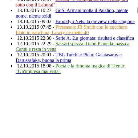
sotto con il Laboral"
13.10.2015 10:27 -
GdS: Armani molla il Palalido, niente
nome, niente soldi
13.10.2015 09:02 -
Brooklyn Nets: la preview della stagione
13.10.2015 07:45 -
Preseason: JR Smith con lo zucchero
filato in panchina, Lowry ne mette 40
12.10.2015 22:30 -
Serie A, 2.a giornata: risultati e classifica
12.10.2015 22:29 -
Sassari spezza il tabù Pianella: passa a
Cantù e resta in vetta
12.10.2015 20:01 -
TBL Turchia: Pinar, Galatasaray e
Darussafaka, buona la prima
12.10.2015 18:08 -
Poeta e la rimonta magica di Trento:
"Un'impresa mai vista"