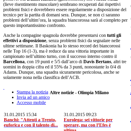
(lieve risentimento muscolare) sembrano recuperati dai rispettivi
problemi fisici e dovrebbero essere regolarmente a disposizione del
tecnico per la partita di domani sera. Dunque, se non ci saranno
problemi dell’ultim’ora, la squadra biancorossa sarà al completo per
questo importantissimo confronto.
Anche la compagine spagnola dovrebbe presentarsi con
tutti gli
effettivi a disposizione
, senza problemi fisici da segnalare nelle
ultime settimane. Il Baskonia ha lo stesso record dei biancorossi
nelle Top 16 (1-3), ma è reduce da una vittoria importante in
campionato nell’ultimo turno, con il successo interno contro il
Barcellona
, con 19 punti e 5/5 dall’arco di
Davis Bertans
, altri tre
uomini in doppia cifra ed il 55% da 3 punti, nonostante lo 0/4 di
Adams. Dunque, una squadra sicuramente pericolosa, anche se
solamente nona nella classifica dell’ACB.
Stampa la notizia
Altre notizie - Olimpia Milano
Invia ad un amico
Accesso mobile
31.01.2015 15:34
31.01.2015 09:23
Banchi: "Attenti a Trento,
Eurolega: sei vittorie per
euforica e con il talento di...
sperare, ma con l’Efes è
ultima...