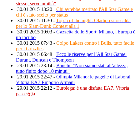
stesso, serve umiltà”
30.01.2015 13:20 -
Chi avrebbe meritato l'All Star Game e
chi è stato scelto per status
30.01.2015 11:30 -
Top-5 of the night: Oladipo si riscalda
per lo Slam-Dunk Contest alla 1
30.01.2015 10:03 -
Gazzetta dello Sport: Milano, l'Europa è
un incubo
30.01.2015 07:43 -
Colpo Lakers contro i Bulls, tutto facile
per i Grizzlies
30.01.2015 06:48 -
Ecco le riserve per l’All Star Game:
Durant, Duncan e Thompson
29.01.2015 23:14 -
Banchi: "Non siamo stati all’altezza,
tutto finito dopo 10 minuti"
29.01.2015 22:47 -
Olimpia Milano: le pagelle di Laboral
Vitoria-EA7 Emporio Armani
29.01.2015 22:12 -
Eurolega: è una disfatta EA7, Vitoria
passeggia