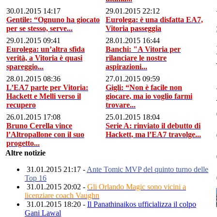
30.01.2015 14:17
29.01.2015 22:12
Gentile: “Ognuno ha giocato
Eurolega: è una disfatta EA7,
per se stesso, serve...
Vitoria passeggia
29.01.2015 09:41
28.01.2015 16:44
Eurolega: un’altra sfida
Banchi: "A Vitoria per
verità, a Vitoria è quasi
rilanciare le nostre
spareggio...
aspirazioni...
28.01.2015 08:36
27.01.2015 09:59
L’EA7 parte per Vitoria:
Gigli: “Non è facile non
Hackett e Melli verso il
giocare, ma io voglio farmi
recupero
trovare...
26.01.2015 17:08
25.01.2015 18:04
Bruno Cerella vince
Serie A: rinviato il debutto di
l’Altropallone con il suo
Hackett, ma l’EA7 travolge...
progetto...
Altre notizie
31.01.2015 21:17 -
Ante Tomic MVP del quinto turno delle
Top 16
31.01.2015 20:02 -
Gli Orlando Magic sono vicini a
licenziare coach Vaughn
31.01.2015 18:20 -
Il Panathinaikos ufficializza il colpo
Gani Lawal