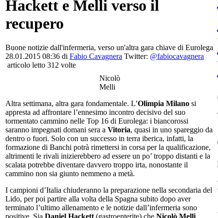
Hackett e Melli verso il
recupero
Buone notizie dall'infermeria, verso un'altra gara chiave di Eurolega
28.01.2015 08:36 di
Fabio Cavagnera
Twitter:
@fabiocavagnera
articolo letto 312 volte
Nicolò
Melli
Altra settimana, altra gara fondamentale. L’
Olimpia Milano
si
appresta ad affrontare l’ennesimo incontro decisivo del suo
tormentato cammino nelle Top 16 di Eurolega: i biancorossi
saranno impegnati domani sera a
Vitoria
, quasi in uno spareggio da
dentro o fuori. Solo con un successo in terra iberica, infatti, la
formazione di Banchi potrà rimettersi in corsa per la qualificazione,
altrimenti le rivali inizierebbero ad essere un po’ troppo distanti e la
scalata potrebbe diventare davvero troppo irta, nonostante il
cammino non sia giunto nemmeno a metà.
I campioni d’Italia chiuderanno la preparazione nella secondaria del
Lido, per poi partire alla volta della Spagna subito dopo aver
terminato l’ultimo allenamento e le notizie dall’infermeria sono
positive. Sia
Daniel Hackett
(gastroenterite) che
Nicolò Melli