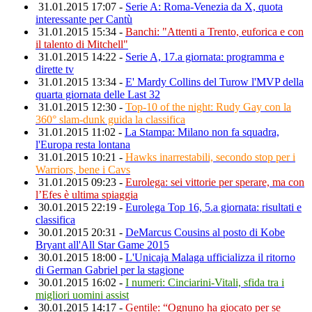
31.01.2015 17:07 -
Serie A: Roma-Venezia da X, quota
interessante per Cantù
31.01.2015 15:34 -
Banchi: "Attenti a Trento, euforica e con
il talento di Mitchell"
31.01.2015 14:22 -
Serie A, 17.a giornata: programma e
dirette tv
31.01.2015 13:34 -
E' Mardy Collins del Turow l'MVP della
quarta giornata delle Last 32
31.01.2015 12:30 -
Top-10 of the night: Rudy Gay con la
360° slam-dunk guida la classifica
31.01.2015 11:02 -
La Stampa: Milano non fa squadra,
l'Europa resta lontana
31.01.2015 10:21 -
Hawks inarrestabili, secondo stop per i
Warriors, bene i Cavs
31.01.2015 09:23 -
Eurolega: sei vittorie per sperare, ma con
l’Efes è ultima spiaggia
30.01.2015 22:19 -
Eurolega Top 16, 5.a giornata: risultati e
classifica
30.01.2015 20:31 -
DeMarcus Cousins al posto di Kobe
Bryant all'All Star Game 2015
30.01.2015 18:00 -
L'Unicaja Malaga ufficializza il ritorno
di German Gabriel per la stagione
30.01.2015 16:02 -
I numeri: Cinciarini-Vitali, sfida tra i
migliori uomini assist
30.01.2015 14:17 -
Gentile: “Ognuno ha giocato per se