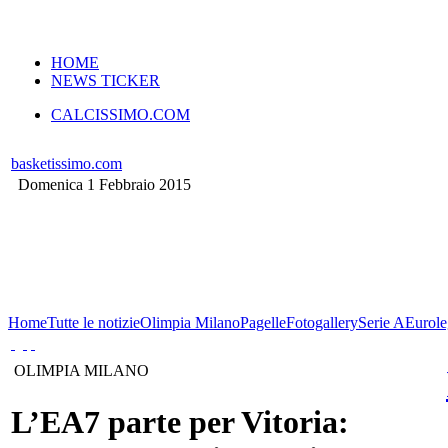
VERSIONE MOBILE
HOME
NEWS TICKER
CALCISSIMO.COM
basketissimo.com
Domenica 1 Febbraio 2015
Home
Tutte le notizie
Olimpia Milano
Pagelle
Fotogallery
Serie A
Eurole
OLIMPIA MILANO
L’EA7 parte per Vitoria: