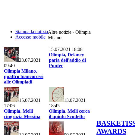
Stampa la notizia
Altre notizie - Olimpia
Accesso mobile
Milano
15.07.2021 18:08
Olimpia, Delaney
23.07.2021
parla dell'addio di
09:40
Punter
Olimpia Milano,
quattro biancorossi
alle Olimpiadi
15.07.2021
13.07.2021
17:06
18:45
Olimpia, Melli
Olimpia, Melli cerca
ringrazia Messina
il quinto Scudetto
BASKETIS
AWARDS
12.07.2021
09.07.2021