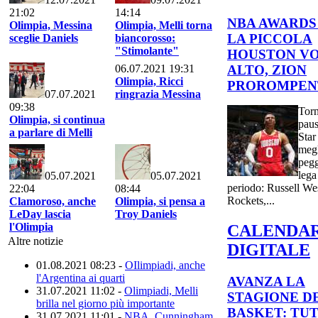
21:02
14:14
NBA AWARDS 
Olimpia, Messina
Olimpia, Melli torna
LA PICCOLA
sceglie Daniels
biancorosso:
"Stimolante"
HOUSTON V
ALTO, ZION
06.07.2021 19:31
Olimpia, Ricci
PROROMPEN
07.07.2021
ringrazia Messina
09:38
Torn
Olimpia, si continua
paus
a parlare di Melli
Star
megl
pegg
lega
05.07.2021
05.07.2021
periodo: Russell We
22:04
08:44
Rockets,...
Clamoroso, anche
Olimpia, si pensa a
LeDay lascia
Troy Daniels
l'Olimpia
CALENDA
Altre notizie
DIGITALE
01.08.2021 08:23 -
OIlimpiadi, anche
l'Argentina ai quarti
AVANZA LA
31.07.2021 11:02 -
Olimpiadi, Melli
STAGIONE D
brilla nel giorno più importante
BASKET: TUT
31.07.2021 11:01 -
NBA, Cunningham