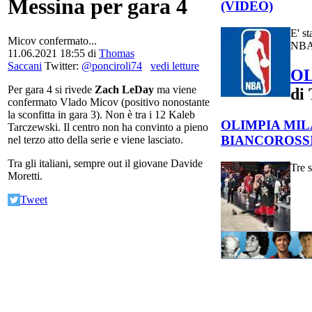
Messina per gara 4
(VIDEO)
E' st
Micov confermato...
NBA 
11.06.2021 18:55
di
Thomas
Saccani
Twitter:
@ponciroli74
vedi letture
OL
Per gara 4 si rivede
Zach LeDay
ma viene
di
confermato Vlado Micov (positivo nonostante
la sconfitta in gara 3). Non è tra i 12 Kaleb
OLIMPIA MI
Tarczewski. Il centro non ha convinto a pieno
BIANCOROSSI
nel terzo atto della serie e viene lasciato.
Tra gli italiani, sempre out il giovane Davide
Tre s
Moretti.
Tweet