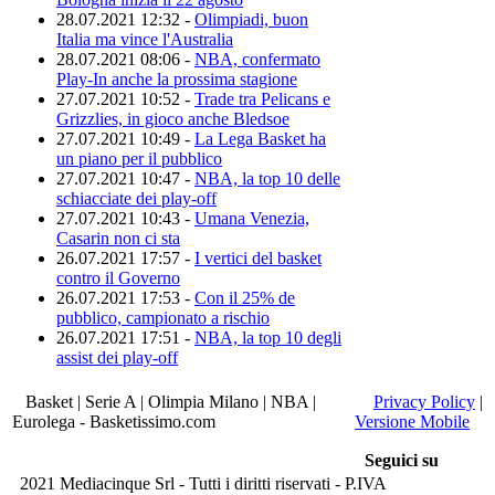
28.07.2021 12:32 -
Olimpiadi, buon
Italia ma vince l'Australia
28.07.2021 08:06 -
NBA, confermato
Play-In anche la prossima stagione
27.07.2021 10:52 -
Trade tra Pelicans e
Grizzlies, in gioco anche Bledsoe
27.07.2021 10:49 -
La Lega Basket ha
un piano per il pubblico
27.07.2021 10:47 -
NBA, la top 10 delle
schiacciate dei play-off
27.07.2021 10:43 -
Umana Venezia,
Casarin non ci sta
26.07.2021 17:57 -
I vertici del basket
contro il Governo
26.07.2021 17:53 -
Con il 25% de
pubblico, campionato a rischio
26.07.2021 17:51 -
NBA, la top 10 degli
assist dei play-off
Basket | Serie A | Olimpia Milano | NBA |
Privacy Policy
|
Eurolega - Basketissimo.com
Versione Mobile
Seguici su
2021 Mediacinque Srl - Tutti i diritti riservati - P.IVA