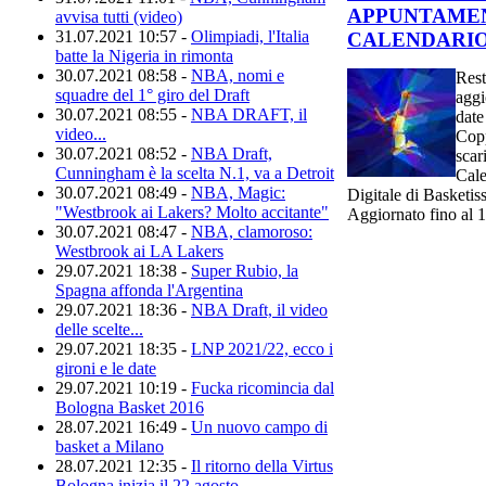
APPUNTAMEN
avvisa tutti (video)
31.07.2021 10:57 -
Olimpiadi, l'Italia
CALENDARI
batte la Nigeria in rimonta
30.07.2021 08:58 -
NBA, nomi e
Rest
squadre del 1° giro del Draft
aggi
30.07.2021 08:55 -
NBA DRAFT, il
date
video...
Cop
30.07.2021 08:52 -
NBA Draft,
scari
Cunningham è la scelta N.1, va a Detroit
Cale
30.07.2021 08:49 -
NBA, Magic:
Digitale di Basketis
"Westbrook ai Lakers? Molto accitante"
Aggiornato fino al 1
30.07.2021 08:47 -
NBA, clamoroso:
Westbrook ai LA Lakers
29.07.2021 18:38 -
Super Rubio, la
Spagna affonda l'Argentina
29.07.2021 18:36 -
NBA Draft, il video
delle scelte...
29.07.2021 18:35 -
LNP 2021/22, ecco i
gironi e le date
29.07.2021 10:19 -
Fucka ricomincia dal
Bologna Basket 2016
28.07.2021 16:49 -
Un nuovo campo di
basket a Milano
28.07.2021 12:35 -
Il ritorno della Virtus
Bologna inizia il 22 agosto