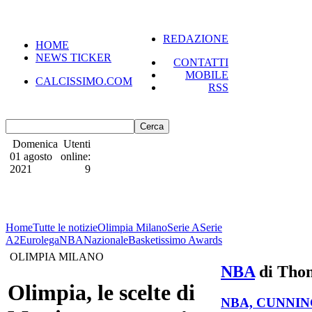
REDAZIONE
HOME
NEWS TICKER
CONTATTI
MOBILE
CALCISSIMO.COM
RSS
Domenica
Utenti
01 agosto
online:
2021
9
Home
Tutte le notizie
Olimpia Milano
Serie A
Serie
A2
Eurolega
NBA
Nazionale
Basketissimo Awards
OLIMPIA MILANO
NBA
di Thom
Olimpia, le scelte di
NBA, CUNNIN