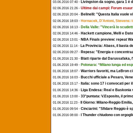
Livingston da sogno, gara 1 è 
03.06.2016 07:40 -
Ultime dai campi: Forum esau
02.06.2016 21:26 -
Belinelli: "Questa Italia vuole
02.06.2016 20:04 -
Hornacek, D'Antoni, Stevens: 
02.06.2016 18:03 -
Della Valle: "Vincerà lo scudett
02.06.2016 16:13 -
Hackett campione, Melli e Datome 
02.06.2016 14:46 -
NBA Finals preview: repeat Wa
02.06.2016 13:01 -
La Provincia: Abass, il basta d
02.06.2016 11:14 -
Repesa: "Energia e concentrazi
02.06.2016 09:27 -
Blatt riparte dal Darussafaka, 
01.06.2016 21:30 -
Polonara: “Milano lunga ed esp
01.06.2016 19:49 -
Warriors favoriti, ma LeBron ci
01.06.2016 18:07 -
Bucchi ufficiale a Pesaro, Ve
01.06.2016 16:03 -
Italia: sono 17 i convocati per il
01.06.2016 15:17 -
Liga Endesa: Real e Baskonia v
01.06.2016 14:36 -
33°puntata: V.Esposito, il prim
01.06.2016 13:00 -
Il Giorno: Milano-Reggio Emilia, 
01.06.2016 11:23 -
Cinciarini: "Sfidare Reggio è s
01.06.2016 09:54 -
I Thunder chiudono con orgoglio
01.06.2016 08:00 -