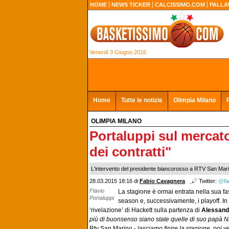
HOME
NEWS TICKER
CALCISSIMO.COM
PALLA
Venerdì 3 Giugno 2016
Home
Tutte le notizie
Olimpia Milano
OLIMPIA MILANO
Portaluppi sul mercato
dei contratti"
L'intervento del presidente biancorosso a RTV San Marino
28.03.2015 18:16 di
Fabio Cavagnera
Twitter:
@fa
Flavio
La stagione è ormai entrata nella sua fa
Portaluppi
season e, successivamente, i playoff. In
‘rivelazione’ di Hackett sulla partenza di
Alessand
più di buonsenso siano state quelle di suo papà 
Rtv San Marino -
lasciamo finire la stagione, poi ve