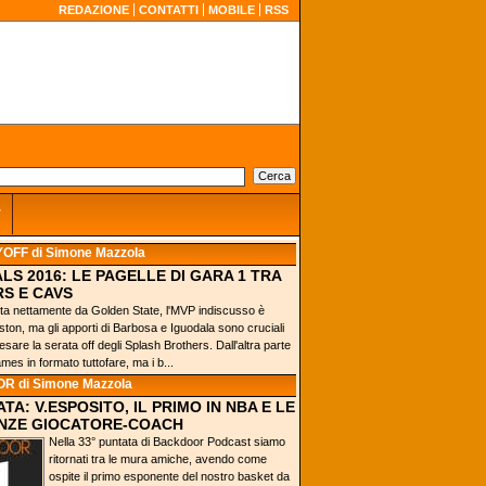
REDAZIONE
CONTATTI
MOBILE
RSS
r
YOFF
di Simone Mazzola
LS 2016: LE PAGELLE DI GARA 1 TRA
S E CAVS
inta nettamente da Golden State, l'MVP indiscusso è
ton, ma gli apporti di Barbosa e Iguodala sono cruciali
esare la serata off degli Splash Brothers. Dall'altra parte
James in formato tuttofare, ma i b...
OR
di Simone Mazzola
TA: V.ESPOSITO, IL PRIMO IN NBA E LE
NZE GIOCATORE-COACH
Nella 33° puntata di Backdoor Podcast siamo
ritornati tra le mura amiche, avendo come
ospite il primo esponente del nostro basket da