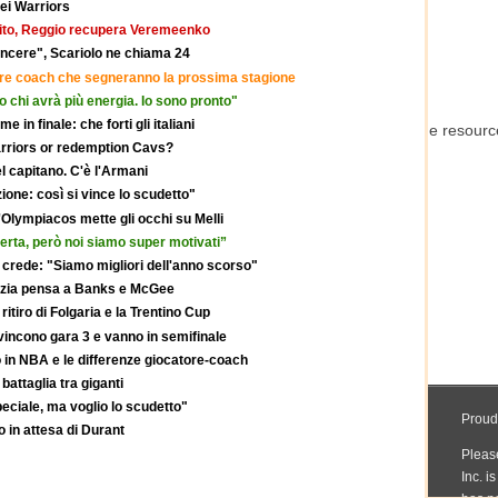
dei Warriors
rito, Reggio recupera Veremeenko
 vincere", Scariolo ne chiama 24
tre coach che segneranno la prossima stagione
o chi avrà più energia. Io sono pronto"
in finale: che forti gli italiani
rriors or redemption Cavs?
el capitano. C'è l'Armani
one: così si vince lo scudetto"
l'Olympiacos mette gli occhi su Melli
erta, però noi siamo super motivati”
 crede: "Siamo migliori dell'anno scorso"
nezia pensa a Banks e McGee
 ritiro di Folgaria e la Trentino Cup
incono gara 3 e vanno in semifinale
o in NBA e le differenze giocatore-coach
battaglia tra giganti
peciale, ma voglio lo scudetto"
 in attesa di Durant