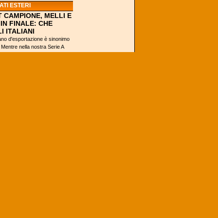
TI ESTERI
 CAMPIONE, MELLI E
IN FINALE: CHE
I ITALIANI
liano d'esportazione è sinonimo
 Mentre nella nostra Serie A
cora cominciare...
GA
CI RIPENSA:
RATE LE NAZIONALI
 DA EUROBASKET
gelo. Con un comunicato, la
razione internazionale della
, ha revocato...
VA È CAMPIONE
A È TUTTO MERITO
ZERBEATER DI
?
Se chiedessimo a chi
ha visto la Finale
NCAA perché ha
vinto Villanova,
praticamente tutti
direbbero che il
merito...