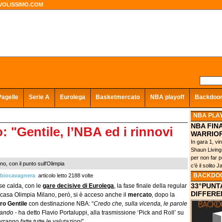
VOLISSIMO.COM
Pagelle
Serie A
Eurolega
Basketmercato
NBA playoff
Backdoo
NBA PLA
NBA FINA
: "Gentile, l’NBA ed i rinnovi
WARRIOR
In gara 1, v
Shaun Livings
per non far p
, con il punto sull'Olimpia
c'è il solito 
BACKDO
biocavagnera
articolo letto 2188 volte
33°PUNTA
se calda, con le
gare decisive di Eurolega
, la fase finale della regular
DIFFERE
 casa Olimpia Milano, però, si è acceso anche il
mercato
, dopo la
ro Gentile
con destinazione NBA: “
Credo che, sulla vicenda, le parole
Nando
- ha detto Flavio Portaluppi, alla trasmissione ‘Pick and Roll’ su
rranno fatte tutte le valutazioni
”.