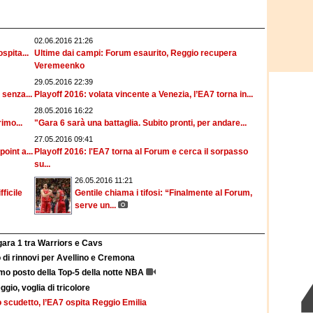
02.06.2016 21:26
spita...
Ultime dai campi: Forum esaurito, Reggio recupera
Veremeenko
29.05.2016 22:39
 senza...
Playoff 2016: volata vincente a Venezia, l’EA7 torna in...
28.05.2016 16:22
rimo...
"Gara 6 sarà una battaglia. Subito pronti, per andare...
27.05.2016 09:41
oint a...
Playoff 2016: l'EA7 torna al Forum e cerca il sorpasso
su...
26.05.2016 11:21
ficile
Gentile chiama i tifosi: “Finalmente al Forum,
serve un...
gara 1 tra Warriors e Cavs
 di rinnovi per Avellino e Cremona
imo posto della Top-5 della notte NBA
gio, voglia di tricolore
lo scudetto, l’EA7 ospita Reggio Emilia