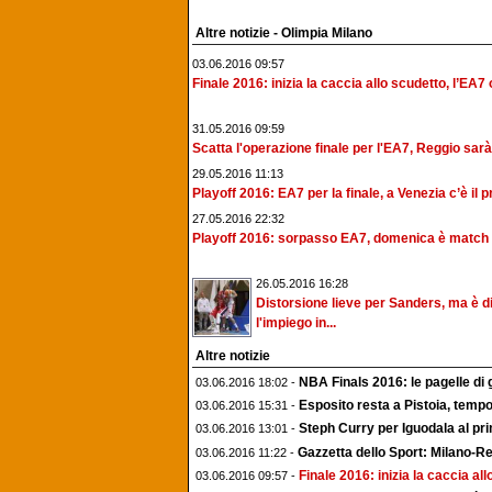
Altre notizie - Olimpia Milano
03.06.2016 09:57
Finale 2016: inizia la caccia allo scudetto, l’EA7 o
31.05.2016 09:59
Scatta l'operazione finale per l'EA7, Reggio sarà
29.05.2016 11:13
Playoff 2016: EA7 per la finale, a Venezia c’è il p
27.05.2016 22:32
Playoff 2016: sorpasso EA7, domenica è match p
26.05.2016 16:28
Distorsione lieve per Sanders, ma è dif
l'impiego in...
Altre notizie
NBA Finals 2016: le pagelle di 
03.06.2016 18:02 -
Esposito resta a Pistoia, tempo
03.06.2016 15:31 -
Steph Curry per Iguodala al pr
03.06.2016 13:01 -
Gazzetta dello Sport: Milano-Reg
03.06.2016 11:22 -
Finale 2016: inizia la caccia al
03.06.2016 09:57 -