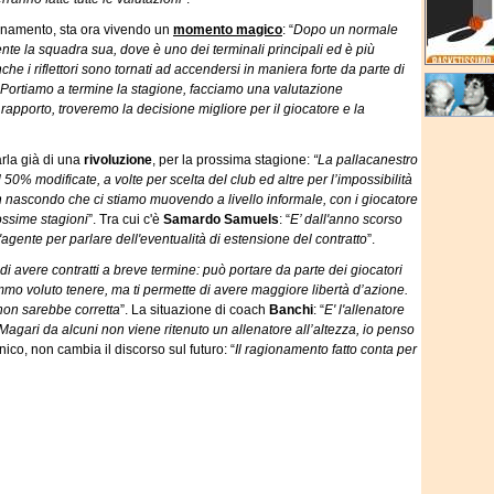
nnamento, sta ora vivendo un
momento magico
: “
Dopo un normale
te la squadra sua, dove è uno dei terminali principali ed è più
che i riflettori sono tornati ad accendersi in maniera forte da parte di
Portiamo a termine la stagione, facciamo una valutazione
rapporto, troveremo la decisione migliore per il giocatore e la
arla già di una
rivoluzione
, per la prossima stagione:
“La pallacanestro
0% modificate, a volte per scelta del club ed altre per l’impossibilità
 nascondo che ci stiamo muovendo a livello informale, con i giocatore
rossime stagioni
”. Tra cui c'è
Samardo Samuels
: “
E’ dall'anno scorso
'agente per parlare dell'eventualità di estensione del contratto
”.
 di avere contratti a breve termine: può portare da parte dei giocatori
mmo voluto tenere, ma ti permette di avere maggiore libertà d’azione.
non sarebbe corretta
”. La situazione di coach
Banchi
: “
E' l'allenatore
Magari da alcuni non viene ritenuto un allenatore all’altezza, io penso
nico, non cambia il discorso sul futuro: “
Il ragionamento fatto conta per