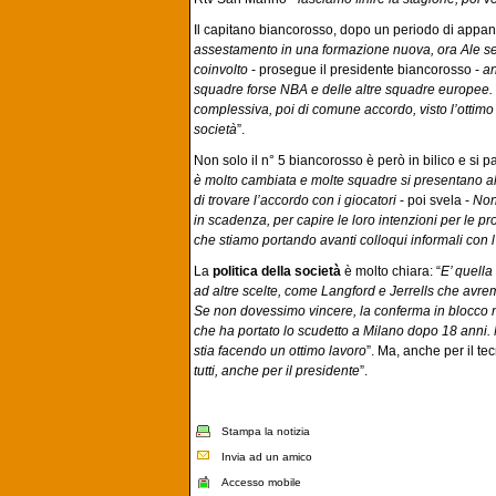
Il capitano biancorosso, dopo un periodo di appa
assestamento in una formazione nuova, ora Ale sen
coinvolto
- prosegue il presidente biancorosso -
an
squadre forse NBA e delle altre squadre europee. 
complessiva, poi di comune accordo, visto l’ottimo 
società
”.
Non solo il n° 5 biancorosso è però in bilico e si p
è molto cambiata e molte squadre si presentano al 5
di trovare l’accordo con i giocatori
- poi svela -
Non
in scadenza, per capire le loro intenzioni per le p
che stiamo portando avanti colloqui informali con l
La
politica della società
è molto chiara: “
E’ quella
ad altre scelte, come Langford e Jerrells che avre
Se non dovessimo vincere, la conferma in blocco 
che ha portato lo scudetto a Milano dopo 18 anni. 
stia facendo un ottimo lavoro
”. Ma, anche per il tec
tutti, anche per il presidente
”.
Stampa la notizia
Invia ad un amico
Accesso mobile