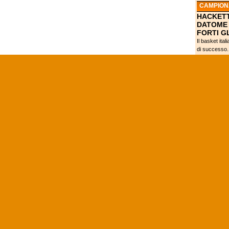
CAMPIONA
HACKETT
DATOME 
FORTI GL
Il basket ita
di successo.
Beko deve an
EUROLE
LA FIBA 
REINTEG
SOSPESE
Prove di dis
FIBA, la Fede
pallacanestro
NCAA
VILLANO
NCAA, M
DEL BUZ
JENKINS