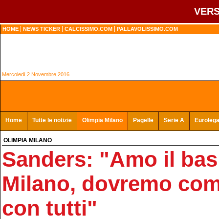
VERS
HOME
NEWS TICKER
CALCISSIMO.COM
PALLAVOLISSIMO.COM
Mercoledì 2 Novembre 2016
Home
Tutte le notizie
Olimpia Milano
Pagelle
Serie A
Euroleg
OLIMPIA MILANO
Sanders: "Amo il bas
Milano, dovremo com
con tutti"