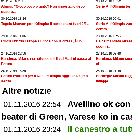
01.11.2016 11:13
30.10.2016 19:52
Abass: “Gioco poco o tanto? Non importa, io devo
Serie A: l'Olimpia tor
essere...
30.10.2016 18:14
30.10.2016 09:01
Tegola Macvan per l’Olimpia: il serbo starà fuori 2/3...
Serie A: l’Olimpia vuol
contro...
29.10.2016 11:04
28.10.2016 11:56
Cinciarini: "In Europa si vince con la difesa, è un...
EA7 rimandata all’esa
scontri...
27.10.2016 22:36
27.10.2016 09:49
Eurolega: Milano non difende e il Real Madrid passa al
Eurolega: Milano sogn
Forum...
al...
26.10.2016 16:39
25.10.2016 21:49
Forum esaurito per il Real: “Olimpia aggressiva, ma
Eurolega: Milano regg
senza...
infligge...
Altre notizie
Avellino ok con 
01.11.2016 22:54 -
beater di Green, Varese ko in ca
Il canestro a tu
01.11.2016 20:24 -