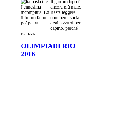
Il giorno dopo fa
ancora più male.
Basta leggere i
commenti social
degli azzurri per
capirlo, perché
realizzi...
OLIMPIADI RIO
2016
LA FRANCIA PORTA
RUDY GOBERT A RIO,
ALTRI DUE TAGLI IN
CASA ARGENTINA
Come già annunciato negli scorsi
giorni Rudy Gobert prenderà
ufficialmente parte ai prossimi
giochi...
BACKDOOR