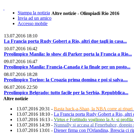
Stampa la notizia
Altre notizie - Olimpiadi Rio 2016
Invia ad un amico
Accesso mobile
13.07.2016 18:10
La Francia porta Rudy Gobert a Rio, altri due tagli in casa...
10.07.2016 16:42
Preolimpico Manila: lo show di Parker porta la Francia a Rio...
09.07.2016 16:47
Preolimpico Manila: Francia-Canada è la finale per un posto...
08.07.2016 18:28
Preolimpico Torino: la Croazia prima domina e poi si salva....
06.07.2016 22:50
Preolimpico Belgrado: tutto facile per la Serbia, Repubblica...
Altre notizie
13.07.2016 20:31 -
Basta hack-a-Shaq, la NBA corre ai ripari 
13.07.2016 18:10 -
La Francia porta Rudy Gobert a Rio, altri 
13.07.2016 16:13 -
Virtus e Fortitudo vogliono la A: si profila 
13.07.2016 14:39 -
Nunnally si accasa al Fenerbahce, doppio
13.07.2016 13:01 -
Diener firma con l'Orlandina, Brescia ci 