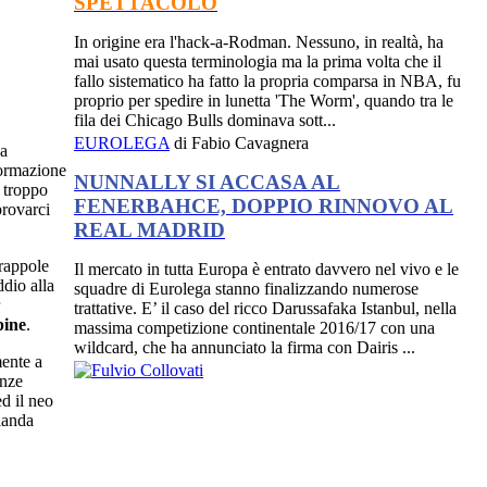
SPETTACOLO
In origine era l'hack-a-Rodman. Nessuno, in realtà, ha
mai usato questa terminologia ma la prima volta che il
fallo sistematico ha fatto la propria comparsa in NBA, fu
proprio per spedire in lunetta 'The Worm', quando tra le
fila dei Chicago Bulls dominava sott...
EUROLEGA
di Fabio Cavagnera
 a
formazione
NUNNALLY SI ACCASA AL
 troppo
FENERBAHCE, DOPPIO RINNOVO AL
provarci
REAL MADRID
trappole
Il mercato in tutta Europa è entrato davvero nel vivo e le
ddio alla
squadre di Eurolega stanno finalizzando numerose
trattative. E’ il caso del ricco Darussafaka Istanbul, nella
pine
.
massima competizione continentale 2016/17 con una
wildcard, che ha annunciato la firma con Dairis ...
mente a
enze
d il neo
landa