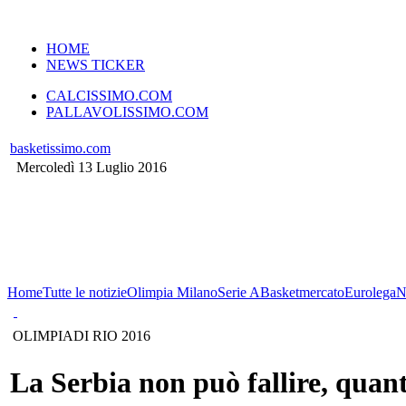
VERSIONE MOBILE
HOME
NEWS TICKER
CALCISSIMO.COM
PALLAVOLISSIMO.COM
basketissimo.com
Mercoledì 13 Luglio 2016
Home
Tutte le notizie
Olimpia Milano
Serie A
Basketmercato
Eurolega
N
OLIMPIADI RIO 2016
La Serbia non può fallire, quan