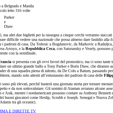
no a Belgrado e Manila
colo letto 316 volte
Parker
e
Diaw
 ma altri due biglietti per la rassegna a cinque cerchi verranno staccati
pare difficile vedere una nazionale che possa almeno dare fastidio alla 
ra i padroni di casa. Da Tedosic a Bogdanovic, da Markovic a Raduljca,
rea-Arroyo, e la
Repubblica Ceca
, con Satoransky e Vesely, possono 
ente con la semifinale.
rancia
si presenta con gli ovvi favori del pronostico, ma ci sono tante 
 regalare un ultimo grande ballo a Tony Parker e Boris Diaw, che diranno a
eader di una squadra piena di talento, da De Colo a Batum, passando per
lemi, stando solo attenti all’entusiasmo dei padroni di casa delle
Filip
chi sono più elevati, perché basterà una giornata storta per tornare mesta
ispetto e da non sottovalutare. Gli uomini di Ataman avranno alcune ass
on e Asik, mentre i nordamericani possono contare su Anthony Bennett e
ri buoni giocatori come Heslip, Scrubb e Joseph. Senegal e Nuova Ze
Adams tra gli oceanici.
MMA E DIRETTE TV