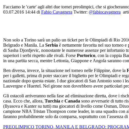
Facciamo le 'carte' agli altri due tornei preolimpici, che si giocheran
03.07.2016 14:44 di
Fabio Cavagnera
Twitter:
@fabiocavagnera
arti
Non solo a Torino sarà un palio un ticket per le Olimpiadi di Rio 2016,
Belgrado e Manila. La
Serbia
è nettamente favorita nel suo torneo e 
di Sasha Djordjevic, nonostante le numerose assenze per infortunio t
superiori i serbi rispetto alle rivali. Forse
Portorico
, con la coppia Ba
in una partita secca, mentre Lettonia, Giappone e Angola saranno cont
Ben diversa, invece, la situazione nel torneo nelle Filippine, dove la
F
per i galletti, prima di poter staccare il biglietto per le Olimpiadi e
nazionale dopo questa estate. I due giocatori di San Antonio sono i l
Lauvergne e Huertel. Nel girone non dovrebbero avere particolari prob
Gli ostacoli arriveranno nella fase ad eliminazione diretta, dove i ris
casa. Ecco che, allora,
Turchia
e
Canada
sono avversarie di tutto r
(Ilyasova e Kanter su tutti) ma giocatori di livello come Osman, Dix
campione NBA Tristan Thompson come leader, in una squadra con alt
faranno probabilmente solo da comparsa, soprattutto con l’assenza di 
PREOLIMPICO TORINO, MANILA E BELGRADO: PROGRA