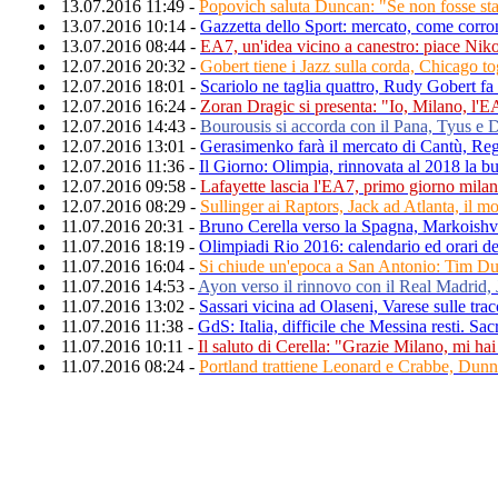
13.07.2016 11:49 -
Popovich saluta Duncan: "Se non fosse stat
13.07.2016 10:14 -
Gazzetta dello Sport: mercato, come corr
13.07.2016 08:44 -
EA7, un'idea vicino a canestro: piace Nik
12.07.2016 20:32 -
Gobert tiene i Jazz sulla corda, Chicago to
12.07.2016 18:01 -
Scariolo ne taglia quattro, Rudy Gobert fa
12.07.2016 16:24 -
Zoran Dragic si presenta: "Io, Milano, l'E
12.07.2016 14:43 -
Bourousis si accorda con il Pana, Tyus e D
12.07.2016 13:01 -
Gerasimenko farà il mercato di Cantù, R
12.07.2016 11:36 -
Il Giorno: Olimpia, rinnovata al 2018 la 
12.07.2016 09:58 -
Lafayette lascia l'EA7, primo giorno mila
12.07.2016 08:29 -
Sullinger ai Raptors, Jack ad Atlanta, i
11.07.2016 20:31 -
Bruno Cerella verso la Spagna, Markoishv
11.07.2016 18:19 -
Olimpiadi Rio 2016: calendario ed orari de
11.07.2016 16:04 -
Si chiude un'epoca a San Antonio: Tim Dun
11.07.2016 14:53 -
Ayon verso il rinnovo con il Real Madrid, J
11.07.2016 13:02 -
Sassari vicina ad Olaseni, Varese sulle tra
11.07.2016 11:38 -
GdS: Italia, difficile che Messina resti. Sacr
11.07.2016 10:11 -
Il saluto di Cerella: "Grazie Milano, mi hai
11.07.2016 08:24 -
Portland trattiene Leonard e Crabbe, Dun