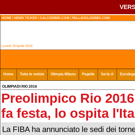
VERS
HOME
NEWS TICKER
CALCISSIMO.COM
PALLAVOLISSIMO.COM
Lunedì 18 Aprile 2016
Home
Tutte le notizie
Olimpia Milano
Pagelle
Serie A
Euroleg
OLIMPIADI RIO 2016
Preolimpico Rio 2016
fa festa, lo ospita l'Ita
La FIBA ha annunciato le sedi dei tornei