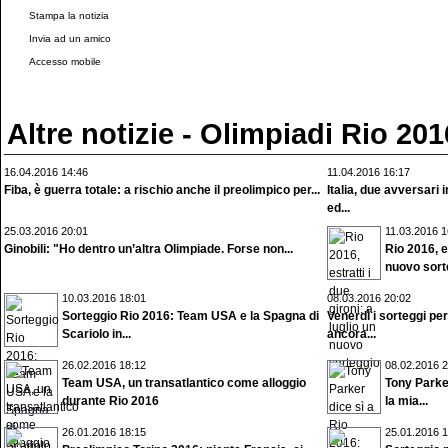
Stampa la notizia
Invia ad un amico
Accesso mobile
Altre notizie - Olimpiadi Rio 201
16.04.2016 14:46
11.04.2016 16:17
Fiba, è guerra totale: a rischio anche il preolimpico per...
Italia, due avversari
ed...
25.03.2016 20:01
11.03.2016 1
Ginobili: "Ho dentro un’altra Olimpiade. Forse non...
Rio 2016, es
nuovo sort
10.03.2016 18:01
08.03.2016 20:02
Sorteggio Rio 2016: Team USA e la Spagna di
Venerdì i sorteggi pe
Scariolo in...
ancora...
26.02.2016 18:12
08.02.2016 2
Team USA, un transatlantico come alloggio
Tony Parke
durante Rio 2016
la mia...
26.01.2016 18:15
25.01.2016 1