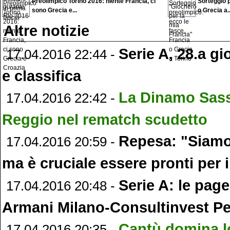
Preolimpico Torino 2016: niente Francia, ci
Sorteggio p
sono Grecia e...
o Grecia a..
Altre notizie
Serie A, 28.a gio
17.04.2016 22:44 -
e classifica
La Dinamo Sass
17.04.2016 22:42 -
Reggio nel rematch scudetto
Repesa: "Siamo 
17.04.2016 20:59 -
ma è cruciale essere pronti per i
Serie A: le page
17.04.2016 20:48 -
Armani Milano-Consultinvest P
Cantù domina l
17.04.2016 20:35 -