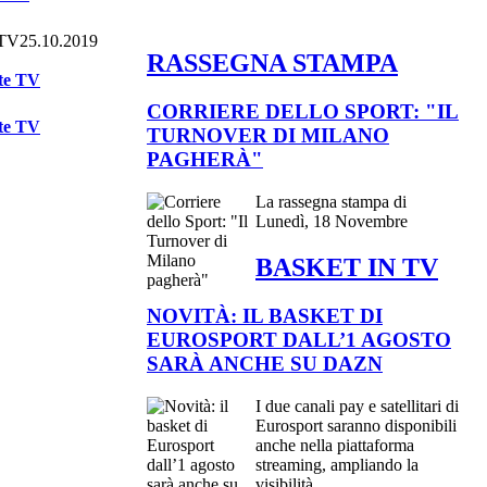
25.10.2019
RASSEGNA STAMPA
tte TV
CORRIERE DELLO SPORT: "IL
tte TV
TURNOVER DI MILANO
PAGHERÀ"
La rassegna stampa di
Lunedì, 18 Novembre
BASKET IN TV
NOVITÀ: IL BASKET DI
EUROSPORT DALL’1 AGOSTO
SARÀ ANCHE SU DAZN
I due canali pay e satellitari di
Eurosport saranno disponibili
anche nella piattaforma
streaming, ampliando la
visibilità...