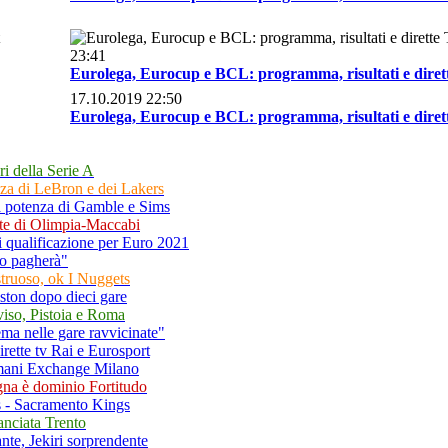
23:41
Eurolega, Eurocup e BCL: programma, risultati e dire
17.10.2019 22:50
Eurolega, Eurocup e BCL: programma, risultati e dire
ri della Serie A
nza di LeBron e dei Lakers
la potenza di Gamble e Sims
te di Olimpia-Maccabi
i qualificazione per Euro 2021
no pagherà"
truoso, ok I Nuggets
ton dopo dieci gare
viso, Pistoia e Roma
ema nelle gare ravvicinate"
irette tv Rai e Eurosport
rmani Exchange Milano
gna è dominio Fortitudo
s - Sacramento Kings
anciata Trento
nte, Jekiri sorprendente