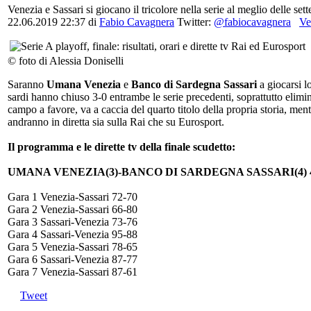
Venezia e Sassari si giocano il tricolore nella serie al meglio delle set
22.06.2019 22:37
di
Fabio Cavagnera
Twitter:
@fabiocavagnera
Ve
© foto di Alessia Doniselli
Saranno
Umana Venezia
e
Banco di Sardegna Sassari
a giocarsi l
sardi hanno chiuso 3-0 entrambe le serie precedenti, soprattutto elimi
campo a favore, va a caccia del quarto titolo della propria storia, men
andranno in diretta sia sulla Rai che su Eurosport.
Il programma e le dirette tv della finale scudetto:
UMANA VENEZIA(3)-BANCO DI SARDEGNA SASSARI(4) 
Gara 1 Venezia-Sassari 72-70
Gara 2 Venezia-Sassari 66-80
Gara 3 Sassari-Venezia 73-76
Gara 4 Sassari-Venezia 95-88
Gara 5 Venezia-Sassari 78-65
Gara 6 Sassari-Venezia 87-77
Gara 7 Venezia-Sassari 87-61
Tweet