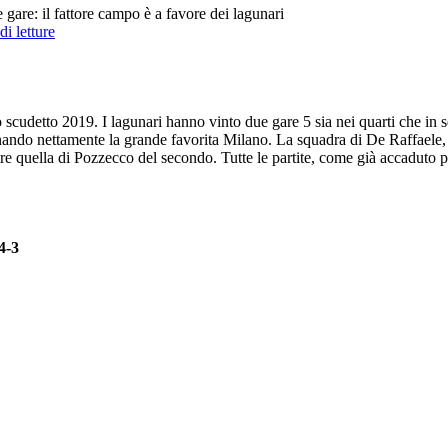
te gare: il fattore campo è a favore dei lagunari
di letture
o scudetto 2019. I lagunari hanno vinto due gare 5 sia nei quarti che in s
nando nettamente la grande favorita Milano. La squadra di De Raffaele, c
tre quella di Pozzecco del secondo. Tutte le partite, come già accaduto pe
4-3