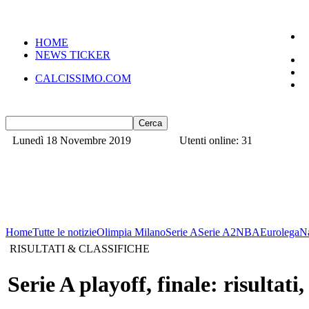
HOME
NEWS TICKER
CALCISSIMO.COM
Lunedì 18 Novembre 2019
Utenti online: 31
Home
Tutte le notizie
Olimpia Milano
Serie A
Serie A2
NBA
Eurolega
N
RISULTATI & CLASSIFICHE
Serie A playoff, finale: risultati