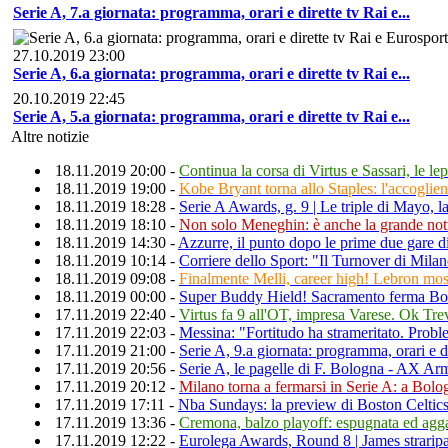
Serie A, 7.a giornata: programma, orari e dirette tv Rai e...
27.10.2019 23:00
Serie A, 6.a giornata: programma, orari e dirette tv Rai e...
20.10.2019 22:45
Serie A, 5.a giornata: programma, orari e dirette tv Rai e...
Altre notizie
18.11.2019 20:00 -
Continua la corsa di Virtus e Sassari, le lep
18.11.2019 19:00 -
Kobe Bryant torna allo Staples: l'accoglie
18.11.2019 18:28 -
Serie A Awards, g. 9 | Le triple di Mayo, 
18.11.2019 18:10 -
Non solo Meneghin: è anche la grande not
18.11.2019 14:30 -
Azzurre, il punto dopo le prime due gare d
18.11.2019 10:14 -
Corriere dello Sport: "Il Turnover di Mila
18.11.2019 09:08 -
Finalmente Melli, career high! Lebron mos
18.11.2019 00:00 -
Super Buddy Hield! Sacramento ferma Bos
17.11.2019 22:40 -
Virtus fa 9 all'OT, impresa Varese. Ok Tre
17.11.2019 22:03 -
Messina: "Fortitudo ha strameritato. Probl
17.11.2019 21:00 -
Serie A, 9.a giornata: programma, orari e d
17.11.2019 20:56 -
Serie A, le pagelle di F. Bologna - AX A
17.11.2019 20:12 -
Milano torna a fermarsi in Serie A: a Bolo
17.11.2019 17:11 -
Nba Sundays: la preview di Boston Celtic
17.11.2019 13:36 -
Cremona, balzo playoff: espugnata ed agg
17.11.2019 12:22 -
Eurolega Awards, Round 8 | James straripa