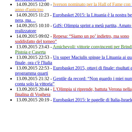
14.09.2015 12:00 -
Iverson nominato per la Hall of Fame con
anno d'anticipo
14.09.2015 11:23 -
Eurobasket 2015: la Lituania è la nostra be
nera, ma…
14.09.2015 10:10 -
GdS: Olimpia sprint a metà partita, Amato
realizzatore
14.09.2015 09:02 -
Repesa: “Siamo un po’ indietro, ma sono
soddisfatto del torneo”
13.09.2015 23:43 -
Amichevoli: vittorie convincenti per Brindi
Pistoia e Caserta
13.09.2015 22:53 -
Un super Maciulis spinge la Lituania ai qua
finale, ora c'è l'Italia
13.09.2015 22:53 -
Eurobasket 2015, ottavi di finale: risultati 
programma quarti
13.09.2015 21:32 -
Gentile da record: “Non guardo i miei num
conta solo la vittoria”
13.09.2015 20:44 -
L'Olimpia si riprende, battuta Verona nella
finalina di Voghera
13.09.2015 20:19 -
Eurobasket 2015: le pagelle di Italia-Israel