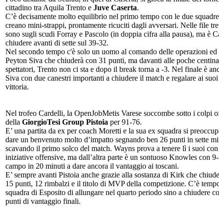
cittadino tra Aquila Trento e
Juve Caserta
.
C’è decisamente molto equilibrio nel primo tempo con le due squadre
creano mini-strappi, prontamente ricuciti dagli avversari. Nelle file tre
sono sugli scudi Forray e Pascolo (in doppia cifra alla pausa), ma è C
chiudere avanti di sette sul 39-32.
Nel secondo tempo c'è solo un uomo al comando delle operazioni ed
Peyton Siva che chiuderà con 31 punti, ma davanti alle poche centina
spettatori, Trento non ci sta e dopo il break torna a -3. Nel finale è an
Siva con due canestri importanti a chiudere il match e regalare ai suoi
vittoria.
Nel trofeo Cardelli, la OpenJobMetis Varese soccombe sotto i colpi o
della
GiorgioTesi Group Pistoia
per 91-76.
E’ una partita da ex per coach Moretti e la sua ex squadra si preoccup
dare un benvenuto molto d’impatto segnando ben 26 punti in sette mi
scavando il primo solco del match. Wayns prova a tenere lì i suoi con
iniziative offensive, ma dall’altra parte è un sontuoso Knowles con 9
campo in 20 minuti a dare ancora il vantaggio ai toscani.
E’ sempre avanti Pistoia anche grazie alla sostanza di Kirk che chiud
15 punti, 12 rimbalzi e il titolo di MVP della competizione. C’è tempo
squadra di Esposito di allungare nel quarto periodo sino a chiudere c
punti di vantaggio finali.