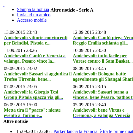
Stampa la notizia
Altre notizie - Serie A
Invia ad un amico
Accesso mobile
13.09.2015 23:43
12.09.2015 23:48
Amichevoli: vittorie convincenti
Amichevoli: Cantù piega Vene
per Brindisi, Pistoia e...
Reggio Emilia schianta gli...
11.09.2015 23:26
10.09.2015 23:30
Amichevoli: Cantù e Venezia a
Amichevoli: tutto facile per
valanga, Pesaro vince la...
Varese contro il Sam Basket...
09.09.2015 23:02
08.09.2015 23:45
Amichevoli: Sassari si aggiudica il
Amichevoli: Bologna batte
Trofeo Tirrenia, bene...
agevolmente gli Shangai Shar
07.09.2015 23:05
06.09.2015 23:15
Amichevoli: la Giorgio Tesi
Amichevoli: Sassari torna a
Group Pistoia spazza via gli...
vincere, bene Pesaro, pathos tr
06.09.2015 15:00
05.09.2015 23:40
Metta tira il "pacco": niente
Amichevoli: bene Virtus e
evento a Torino e...
Cremona, a valanga Venezia
Altre notizie
15.09.2015 22:46 -
Parker lancia la Francia, è tra le prime qua