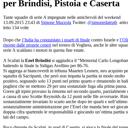
per Brindisi, Pistoia e Caserta
Tante squadre di serie A impegnate nelle amichevoli del weekend
13.09.2015 23:43 di
Simone Mazzola
Twitter:
@simonedatruth
artic
letto 134 volte
Dopo che
l’Italia ha conquistato i quarti di finale
contro Israele e
l’Ol
risorge dalle proprie ceneri
nel torneo di Voghera, anche le altre squad
serie A scaldano i motori in questa fine estate.
A Scafati la
Enel Brindisi
si aggiudica il “Memorial Carlo Longobar
battendo in finale la Sidigas Avellino per 86-76.
Si aggrega ai biancoverdi in tribuna Maarten Leunen, neo acquisto pe
sqaudra di Sacripanti, che però non impatta la partita in modo molto
positivo, segnando solo 13 punti nel primo quarto e rimanendo in bali
pugliesi che ne mettono 29 per una sostanziale fuga alla prima pausa
Green gli irpini provano la rimonta nel secondo quarto, parzialmente r
a causa di uno Scottie Reynolds da 12 punti nelle file avversarie. Ri
sostanzialmente invariato lo scarto anche dopo tre quarti e nell’ultimo
sostanzialmente amministrazione per l’Enel che manda ben sei giocato
doppia cifra spartendo le responsabilità e giocando un’ottima partita 
lati del campo.
Poco distante da Scafati, in quel di Caserta, si gioca la finale del torn