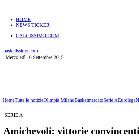
VERSIONE MOBILE
HOME
NEWS TICKER
CALCISSIMO.COM
basketissimo.com
Mercoledì 16 Settembre 2015
Home
Tutte le notizie
Olimpia Milano
Basketmercato
Serie A
Eurolega
N
SERIE A
Amichevoli: vittorie convincent