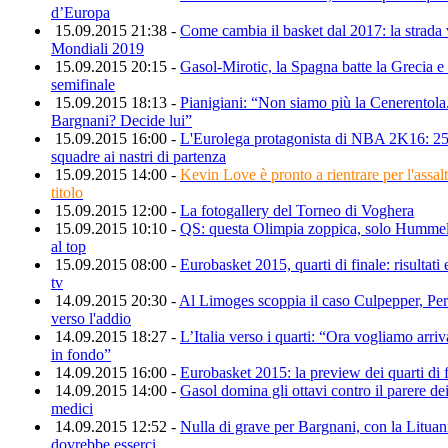
d’Europa
15.09.2015 21:38 -
Come cambia il basket dal 2017: la strada 
Mondiali 2019
15.09.2015 20:15 -
Gasol-Mirotic, la Spagna batte la Grecia e 
semifinale
15.09.2015 18:13 -
Pianigiani: “Non siamo più la Cenerentola
Bargnani? Decide lui”
15.09.2015 16:00 -
L'Eurolega protagonista di NBA 2K16: 25
squadre ai nastri di partenza
15.09.2015 14:00 -
Kevin Love è pronto a rientrare per l'assalt
titolo
15.09.2015 12:00 -
La fotogallery del Torneo di Voghera
15.09.2015 10:10 -
QS: questa Olimpia zoppica, solo Hummel
al top
15.09.2015 08:00 -
Eurobasket 2015, quarti di finale: risultati e
tv
14.09.2015 20:30 -
Al Limoges scoppia il caso Culpepper, Pe
verso l'addio
14.09.2015 18:27 -
L’Italia verso i quarti: “Ora vogliamo arriv
in fondo”
14.09.2015 16:00 -
Eurobasket 2015: la preview dei quarti di f
14.09.2015 14:00 -
Gasol domina gli ottavi contro il parere de
medici
14.09.2015 12:52 -
Nulla di grave per Bargnani, con la Lituan
dovrebbe esserci