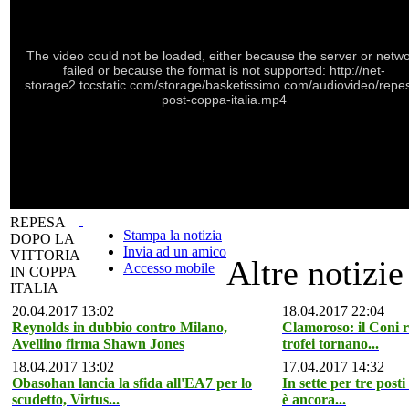
The video could not be loaded, either because the server or netw
failed or because the format is not supported: http://net-
storage2.tccstatic.com/storage/basketissimo.com/audiovideo/repe
post-coppa-italia.mp4
REPESA
Stampa la notizia
DOPO LA
Invia ad un amico
VITTORIA
Altre notizie
Accesso mobile
IN COPPA
ITALIA
20.04.2017 13:02
18.04.2017 22:04
Reynolds in dubbio contro Milano,
Clamoroso: il Coni ri
Avellino firma Shawn Jones
trofei tornano...
18.04.2017 13:02
17.04.2017 14:32
Obasohan lancia la sfida all'EA7 per lo
In sette per tre posti
scudetto, Virtus...
è ancora...