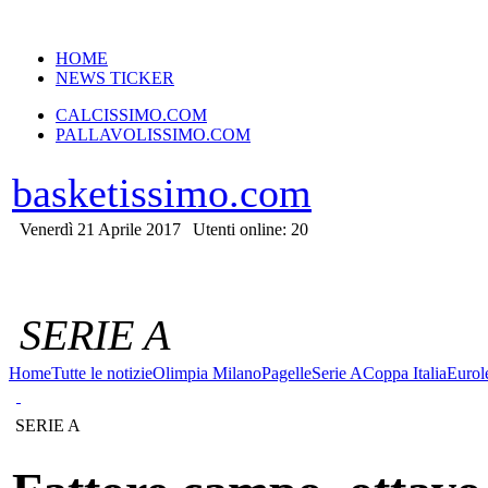
VERSIONE MOBILE
HOME
NEWS TICKER
CALCISSIMO.COM
PALLAVOLISSIMO.COM
basketissimo.com
Venerdì 21 Aprile 2017
Utenti online: 20
SERIE A
Home
Tutte le notizie
Olimpia Milano
Pagelle
Serie A
Coppa Italia
Eurol
SERIE A