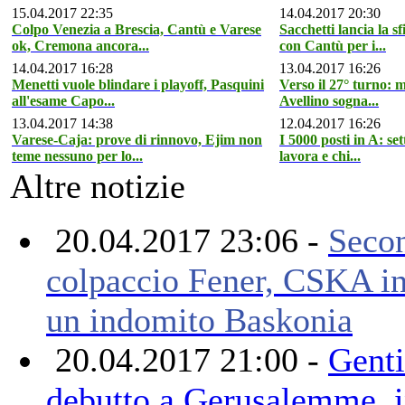
15.04.2017 22:35
14.04.2017 20:30
Colpo Venezia a Brescia, Cantù e Varese
Sacchetti lancia la s
ok, Cremona ancora...
con Cantù per i...
14.04.2017 16:28
13.04.2017 16:26
Menetti vuole blindare i playoff, Pasquini
Verso il 27° turno: 
all'esame Capo...
Avellino sogna...
13.04.2017 14:38
12.04.2017 16:26
Varese-Caja: prove di rinnovo, Ejim non
I 5000 posti in A: set
teme nessuno per lo...
lavora e chi...
Altre notizie
20.04.2017 23:06 -
Seco
colpaccio Fener, CSKA in
un indomito Baskonia
20.04.2017 21:00 -
Genti
debutto a Gerusalemme, 