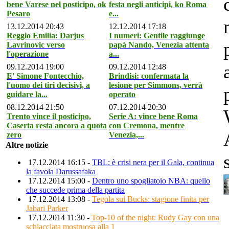
bene Varese nel posticipo, ok
festa negli anticipi, ko Roma
Pesaro
e...
13.12.2014 20:43
12.12.2014 17:18
Reggio Emilia: Darjus
I numeri: Gentile raggiunge
Lavrinovic verso
papà Nando, Venezia attenta
l'operazione
a...
09.12.2014 19:00
09.12.2014 12:48
E' Simone Fontecchio,
Brindisi: confermata la
l'uomo dei tiri decisivi, a
lesione per Simmons, verrà
guidare la...
operato
08.12.2014 21:50
07.12.2014 20:30
Trento vince il posticipo,
Serie A: vince bene Roma
Caserta resta ancora a quota
con Cremona, mentre
zero
Venezia,...
Altre notizie
17.12.2014 16:15 -
TBL: è crisi nera per il Gala, continua
la favola Darussafaka
17.12.2014 15:00 -
Dentro uno spogliatoio NBA: quello
che succede prima della partita
17.12.2014 13:08 -
Tegola sui Bucks: stagione finita per
Jabari Parker
17.12.2014 11:30 -
Top-10 of the night: Rudy Gay con una
schiacciata mostruosa alla 1