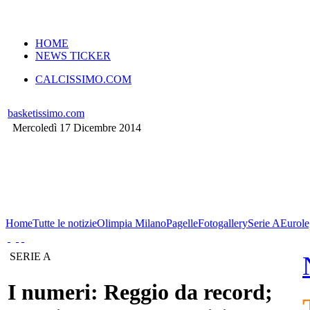
VERSIONE MOBILE
HOME
NEWS TICKER
CALCISSIMO.COM
basketissimo.com
Mercoledì 17 Dicembre 2014
Home
Tutte le notizie
Olimpia Milano
Pagelle
Fotogallery
Serie A
Eurole
SERIE A
I numeri: Reggio da record;