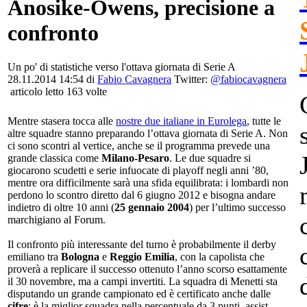
Anosike-Owens, precisione a
confronto
Un po' di statistiche verso l'ottava giornata di Serie A
28.11.2014 14:54 di
Fabio Cavagnera
Twitter:
@fabiocavagnera
articolo letto 163 volte
Mentre stasera tocca alle
nostre due italiane in Eurolega
, tutte le
altre squadre stanno preparando l’ottava giornata di Serie A. Non
ci sono scontri al vertice, anche se il programma prevede una
grande classica come
Milano-Pesaro
. Le due squadre si
giocarono scudetti e serie infuocate di playoff negli anni ’80,
mentre ora difficilmente sarà una sfida equilibrata: i lombardi non
perdono lo scontro diretto dal 6 giugno 2012 e bisogna andare
indietro di oltre 10 anni (
25 gennaio 2004
) per l’ultimo successo
marchigiano al Forum.
Il confronto più interessante del turno è probabilmente il derby
emiliano tra
Bologna
e
Reggio Emilia
, con la capolista che
proverà a replicare il successo ottenuto l’anno scorso esattamente
il 30 novembre, ma a campi invertiti. La squadra di Menetti sta
disputando un grande campionato ed è certificato anche dalle
cifre
: è la miglior squadra nella percentuale da 3 punti, assist,