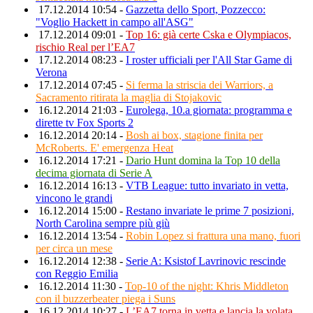
17.12.2014 10:54 -
Gazzetta dello Sport, Pozzecco:
"Voglio Hackett in campo all'ASG"
17.12.2014 09:01 -
Top 16: già certe Cska e Olympiacos,
rischio Real per l’EA7
17.12.2014 08:23 -
I roster ufficiali per l'All Star Game di
Verona
17.12.2014 07:45 -
Si ferma la striscia dei Warriors, a
Sacramento ritirata la maglia di Stojakovic
16.12.2014 21:03 -
Eurolega, 10.a giornata: programma e
dirette tv Fox Sports 2
16.12.2014 20:14 -
Bosh ai box, stagione finita per
McRoberts. E' emergenza Heat
16.12.2014 17:21 -
Dario Hunt domina la Top 10 della
decima giornata di Serie A
16.12.2014 16:13 -
VTB League: tutto invariato in vetta,
vincono le grandi
16.12.2014 15:00 -
Restano invariate le prime 7 posizioni,
North Carolina sempre più giù
16.12.2014 13:54 -
Robin Lopez si frattura una mano, fuori
per circa un mese
16.12.2014 12:38 -
Serie A: Ksistof Lavrinovic rescinde
con Reggio Emilia
16.12.2014 11:30 -
Top-10 of the night: Khris Middleton
con il buzzerbeater piega i Suns
16.12.2014 10:27 -
L’EA7 torna in vetta e lancia la volata