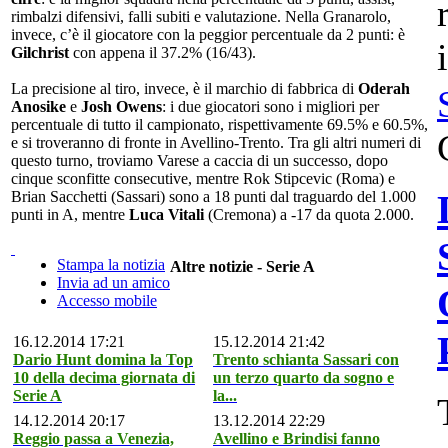
rimbalzi difensivi, falli subiti e valutazione. Nella Granarolo,
invece, c’è il giocatore con la peggior percentuale da 2 punti: è
Gilchrist
con appena il 37.2% (16/43).
La precisione al tiro, invece, è il marchio di fabbrica di
Oderah
Anosike
e
Josh Owens
: i due giocatori sono i migliori per
percentuale di tutto il campionato, rispettivamente 69.5% e 60.5%,
e si troveranno di fronte in Avellino-Trento. Tra gli altri numeri di
questo turno, troviamo Varese a caccia di un successo, dopo
cinque sconfitte consecutive, mentre Rok Stipcevic (Roma) e
Brian Sacchetti (Sassari) sono a 18 punti dal traguardo del 1.000
punti in A, mentre
Luca Vitali
(Cremona) a -17 da quota 2.000.
Stampa la notizia
Altre notizie - Serie A
Invia ad un amico
Accesso mobile
16.12.2014 17:21
15.12.2014 21:42
Dario Hunt domina la Top
Trento schianta Sassari con
10 della decima giornata di
un terzo quarto da sogno e
Serie A
la...
14.12.2014 20:17
13.12.2014 22:29
Reggio passa a Venezia,
Avellino e Brindisi fanno