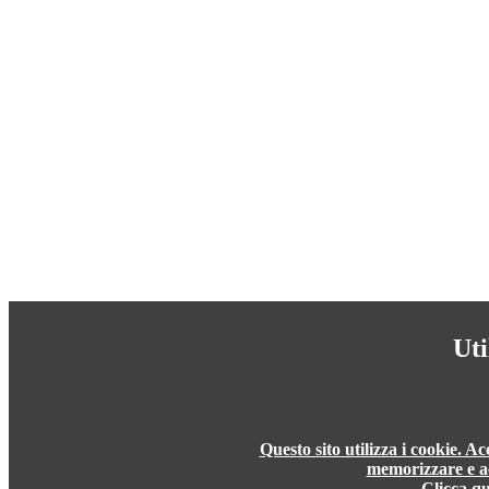
Uti
Questo sito utilizza i cookie. A
memorizzare e ac
Clicca qu