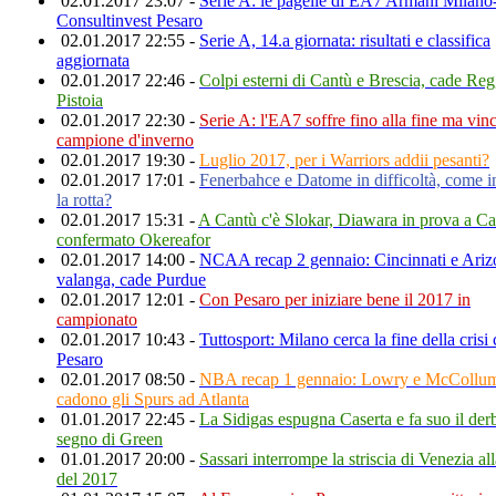
02.01.2017 23:07 -
Serie A: le pagelle di EA7 Armani Milano
Consultinvest Pesaro
02.01.2017 22:55 -
Serie A, 14.a giornata: risultati e classifica
aggiornata
02.01.2017 22:46 -
Colpi esterni di Cantù e Brescia, cade Reg
Pistoia
02.01.2017 22:30 -
Serie A: l'EA7 soffre fino alla fine ma vin
campione d'inverno
02.01.2017 19:30 -
Luglio 2017, per i Warriors addii pesanti?
02.01.2017 17:01 -
Fenerbahce e Datome in difficoltà, come in
la rotta?
02.01.2017 15:31 -
A Cantù c'è Slokar, Diawara in prova a Ca
confermato Okereafor
02.01.2017 14:00 -
NCAA recap 2 gennaio: Cincinnati e Ariz
valanga, cade Purdue
02.01.2017 12:01 -
Con Pesaro per iniziare bene il 2017 in
campionato
02.01.2017 10:43 -
Tuttosport: Milano cerca la fine della crisi
Pesaro
02.01.2017 08:50 -
NBA recap 1 gennaio: Lowry e McCollum s
cadono gli Spurs ad Atlanta
01.01.2017 22:45 -
La Sidigas espugna Caserta e fa suo il der
segno di Green
01.01.2017 20:00 -
Sassari interrompe la striscia di Venezia al
del 2017