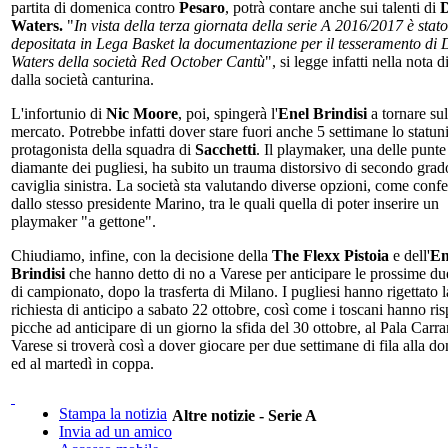
partita di domenica contro
Pesaro
, potrà contare anche sui talenti di
Waters.
"
In vista della terza giornata della serie A 2016/2017 è stato
depositata in Lega Basket la documentazione per il tesseramento di
Waters della società Red October Cantù
", si legge infatti nella nota d
dalla società canturina.
L'infortunio di
Nic Moore
, poi, spingerà l'
Enel Brindisi
a tornare sul
mercato. Potrebbe infatti dover stare fuori anche 5 settimane lo statun
protagonista della squadra di
Sacchetti
. Il playmaker, una delle punte
diamante dei pugliesi, ha subito un trauma distorsivo di secondo grado
caviglia sinistra. La società sta valutando diverse opzioni, come conf
dallo stesso presidente Marino, tra le quali quella di poter inserire un
playmaker "a gettone".
Chiudiamo, infine, con la decisione della
The Flexx Pistoia
e dell'
En
Brindisi
che hanno detto di no a Varese per anticipare le prossime du
di campionato, dopo la trasferta di Milano. I pugliesi hanno rigettato l
richiesta di anticipo a sabato 22 ottobre, così come i toscani hanno ri
picche ad anticipare di un giorno la sfida del 30 ottobre, al Pala Carra
Varese si troverà così a dover giocare per due settimane di fila alla d
ed al martedì in coppa.
Stampa la notizia
Altre notizie - Serie A
Invia ad un amico