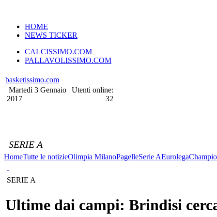
VERSIONE MOBILE
HOME
NEWS TICKER
CALCISSIMO.COM
PALLAVOLISSIMO.COM
basketissimo.com
Martedì 3 Gennaio
Utenti online:
2017
32
SERIE A
Home
Tutte le notizie
Olimpia Milano
Pagelle
Serie A
Eurolega
Champio
SERIE A
Ultime dai campi: Brindisi cerc