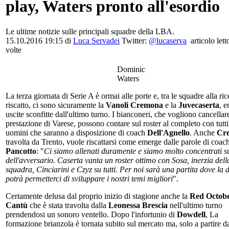
play, Waters pronto all'esordio
Le ultime notizie sulle principali squadre della LBA.
15.10.2016 19:15 di
Luca Servadei
Twitter:
@lucaserva
articolo lett
volte
Dominic
Waters
La terza giornata di Serie A è ormai alle porte e, tra le squadre alla ric
riscatto, ci sono sicuramente la
Vanoli Cremona
e la
Juvecaserta
, 
uscite sconfitte dall'ultimo turno. I bianconeri, che vogliono cancellar
prestazione di Varese, possono contare sul roster al completo con tutti
uomini che saranno a disposizione di coach
Dell'Agnello
. Anche
Cr
travolta da Trento, vuole riscattarsi come emerge dalle parole di coac
Pancotto
: "
Ci siamo allenati duramente e siamo molto concentrati su
dell'avversario. Caserta vanta un roster ottimo con Sosa, inerzia dell
squadra, Cinciarini e Czyz su tutti. Per noi sarà una partita dove la d
potrà permetterci di sviluppare i nostri temi migliori
".
Certamente delusa dal proprio inizio di stagione anche la
Red Octob
Cantù
che è stata travolta dalla
Leonessa Brescia
nell'ultimo turno
prendendosi un sonoro ventello. Dopo l'infortunio di
Dowdell
, La
formazione brianzola è tornata subito sul mercato ma, solo a partire da