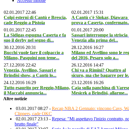
Accesso mobile
02.01.2017 22:46
02.01.2017 15:31
Colpi esterni di Cantù e Brescia,
A Cantù c'è Slokar, Diawara 
cade Reggio a Pistoia
prova a Caserta, confermato..
01.01.2017 22:45
01.01.2017 20:00
La Sidigas espugna Caserta e fa
Sassari interrompe la striscia 
suo il derby nel segno di...
Venezia alla prima del...
30.12.2016 20:31
28.12.2016 16:27
Bucchi vuole fare il colpaccio a
Milano ed Avellino sono le re
Milano, Pasquini non teme...
del 2016, Pesaro solo a...
27.12.2016 22:42
26.12.2016 14:47
Venezia, Avellino, Sassari e
Chi va a Rimini? Quattro al
Brindisi show, a Cantù lo...
sicuro, ma che bagarre per le.
24.12.2016 16:29
23.12.2016 16:26
Tutto esaurito per Reggio-Milano,
Caja sulla panchina di Varese
il Maccabi annuncia...
Mesicek a Brindisi, allarme...
Altre notizie
03.01.2017 08:27 -
Recap NBA 2 Gennaio: vincono Cavs, War
Clippers, cade OKC
02.01.2017 23:13 -
Repesa: "Mi aspettavo l'inizio contratto, no
brutto finale"