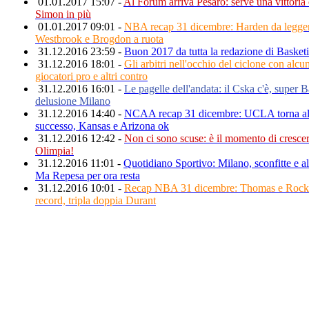
01.01.2017 15:07 -
Al Forum arriva Pesaro: serve una vittoria
Simon in più
01.01.2017 09:01 -
NBA recap 31 dicembre: Harden da legge
Westbrook e Brogdon a ruota
31.12.2016 23:59 -
Buon 2017 da tutta la redazione di Basket
31.12.2016 18:01 -
Gli arbitri nell'occhio del ciclone con alcu
giocatori pro e altri contro
31.12.2016 16:01 -
Le pagelle dell'andata: il Cska c'è, super 
delusione Milano
31.12.2016 14:40 -
NCAA recap 31 dicembre: UCLA torna a
successo, Kansas e Arizona ok
31.12.2016 12:42 -
Non ci sono scuse: è il momento di crescer
Olimpia!
31.12.2016 11:01 -
Quotidiano Sportivo: Milano, sconfitte e alt
Ma Repesa per ora resta
31.12.2016 10:01 -
Recap NBA 31 dicembre: Thomas e Rocke
record, tripla doppia Durant