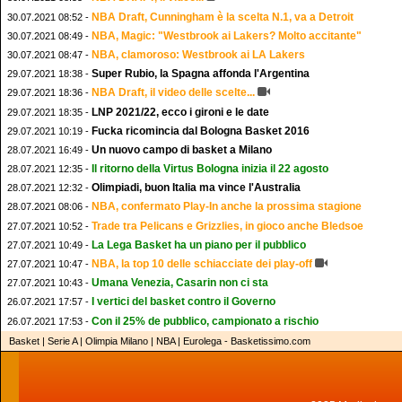
NBA Draft, Cunningham è la scelta N.1, va a Detroit
30.07.2021 08:52 -
NBA, Magic: "Westbrook ai Lakers? Molto accitante"
30.07.2021 08:49 -
NBA, clamoroso: Westbrook ai LA Lakers
30.07.2021 08:47 -
Super Rubio, la Spagna affonda l'Argentina
29.07.2021 18:38 -
NBA Draft, il video delle scelte...
29.07.2021 18:36 -
LNP 2021/22, ecco i gironi e le date
29.07.2021 18:35 -
Fucka ricomincia dal Bologna Basket 2016
29.07.2021 10:19 -
Un nuovo campo di basket a Milano
28.07.2021 16:49 -
Il ritorno della Virtus Bologna inizia il 22 agosto
28.07.2021 12:35 -
Olimpiadi, buon Italia ma vince l'Australia
28.07.2021 12:32 -
NBA, confermato Play-In anche la prossima stagione
28.07.2021 08:06 -
Trade tra Pelicans e Grizzlies, in gioco anche Bledsoe
27.07.2021 10:52 -
La Lega Basket ha un piano per il pubblico
27.07.2021 10:49 -
NBA, la top 10 delle schiacciate dei play-off
27.07.2021 10:47 -
Umana Venezia, Casarin non ci sta
27.07.2021 10:43 -
I vertici del basket contro il Governo
26.07.2021 17:57 -
Con il 25% de pubblico, campionato a rischio
26.07.2021 17:53 -
Basket | Serie A | Olimpia Milano | NBA | Eurolega - Basketissimo.com