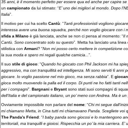
35 anni, è il momento perfetto per essere qua ed anche per capire se p
un
campionato
da lui stimato: “
E’ uno dei migliori al mondo. Dopo l’
Italia
”.
Il motivo per cui ha scelto
Cantù
: “
Tanti professionisti vogliono giocar
interessa avere una buona squadra, perché non voglio giocare con i mig
sfida a Milano
è già lanciata, anche se non ci pensa al momento: “
Il
Cantù. Sono concentrato solo su questo
”. Metta ha lanciato una linea
stilistica con
Armani
? “
Non mi posso certo mettere in competizione co
la sua moda e spero mi regali qualche camicia...
”.
Il suo
stile di gioco
: “
Quando ho giocato con Phil Jackson mi ha spieg
aggressivo, ma con tranquillità ed intelligenza. Mi sono serviti 6 anni 
giocare. Io voglio passione nel mio gioco, ma senza rabbia
”. E
giocan
gioca molto muovendo la palla ed il corpo. Di punti ne ho fatti tanti ne
per i compagni
”.
Bargnani
e
Bryant
sono stati suoi compagni di squad
dell’Italia e del campionato italiano, un po’ meno con Andrea. Ma è un
Ovviamente impossibile non parlare del
nome
: “
Chi mi segue dall’iniz
mi chiamano Metta, in Cina tutti mi chiamavano Panda. Scegliete voi q
The Panda’s Friend
: “
I baby panda sono giocosi e lo mantengono anc
territoriali, ma tranquilli e gioiosi. Rispecchia un po’ la mia carriera. 