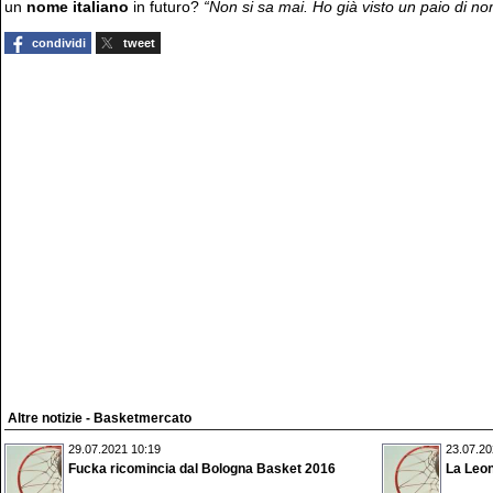
un
nome italiano
in futuro?
“Non si sa mai. Ho già visto un paio di n
condividi
tweet
Altre notizie - Basketmercato
29.07.2021 10:19
23.07.20
Fucka ricomincia dal Bologna Basket 2016
La Leon