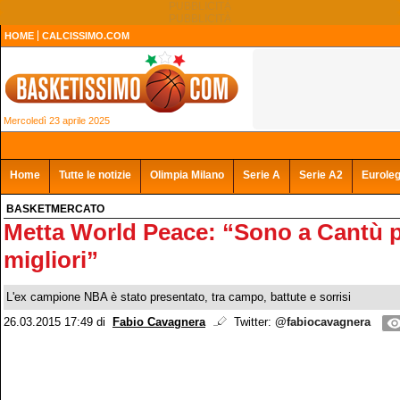
HOME
CALCISSIMO.COM
Mercoledì 23 aprile 2025
Home
Tutte le notizie
Olimpia Milano
Serie A
Serie A2
Eurole
BASKETMERCATO
Metta World Peace: “Sono a Cantù pe
migliori”
L'ex campione NBA è stato presentato, tra campo, battute e sorrisi
26.03.2015 17:49
di
Fabio Cavagnera
Twitter:
@fabiocavagnera