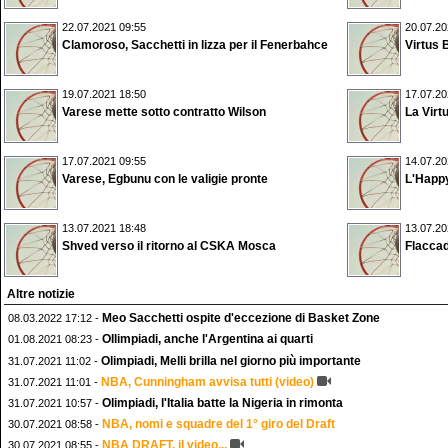
22.07.2021 09:55
20.07.20
Clamoroso, Sacchetti in lizza per il Fenerbahce
Virtus 
19.07.2021 18:50
17.07.20
Varese mette sotto contratto Wilson
La Virt
17.07.2021 09:55
14.07.20
Varese, Egbunu con le valigie pronte
L'Happy
13.07.2021 18:48
13.07.20
Shved verso il ritorno al CSKA Mosca
Flaccad
Altre notizie
Meo Sacchetti ospite d'eccezione di Basket Zone
08.03.2022 17:12 -
OIlimpiadi, anche l'Argentina ai quarti
01.08.2021 08:23 -
Olimpiadi, Melli brilla nel giorno più importante
31.07.2021 11:02 -
NBA, Cunningham avvisa tutti (video)
31.07.2021 11:01 -
Olimpiadi, l'Italia batte la Nigeria in rimonta
31.07.2021 10:57 -
NBA, nomi e squadre del 1° giro del Draft
30.07.2021 08:58 -
NBA DRAFT, il video...
30.07.2021 08:55 -