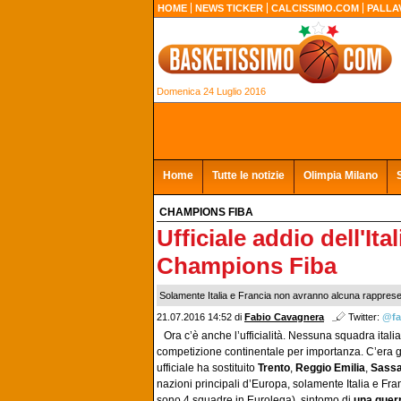
HOME
NEWS TICKER
CALCISSIMO.COM
PALLA
Domenica 24 Luglio 2016
Home
Tutte le notizie
Olimpia Milano
CHAMPIONS FIBA
Ufficiale addio dell'Ita
Champions Fiba
Solamente Italia e Francia non avranno alcuna rapprese
21.07.2016 14:52 di
Fabio Cavagnera
Twitter:
@fa
Ora c’è anche l’ufficialità. Nessuna squadra italia
competizione continentale per importanza. C’era già
ufficiale ha sostituito
Trento
,
Reggio Emilia
,
Sassa
nazioni principali d’Europa, solamente Italia e Fr
sono 4 squadre in Eurolega), sintomo di
una guerr