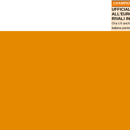
CHAMPIO
UFFICIAL
ALL’EUR
RIVALI I
Ora c’è anche
italiana part
RASSEGN
PRIMA PA
CERVI "
PIANETA?
BACKDO
37° PUN
DANESI-
RACCONT
BASKET