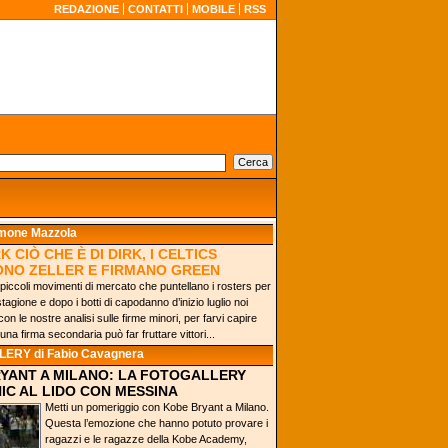
REDAZIONE
CONTATTI
MOBILE
RSS
imone Mazzola
RK CIÒ CHE È DI DIRK, I CELTICS
NO ZELLER E FIRMANO GREEN
piccoli movimenti di mercato che puntellano i rosters per
tagione e dopo i botti di capodanno d’inizio luglio noi
on le nostre analisi sulle firme minori, per farvi capire
a firma secondaria può far fruttare vittori...
LERY
di Fabio Cavagnera
YANT A MILANO: LA FOTOGALLERY
NIC AL LIDO CON MESSINA
Metti un pomeriggio con Kobe Bryant a Milano.
Questa l’emozione che hanno potuto provare i
ragazzi e le ragazze della Kobe Academy,