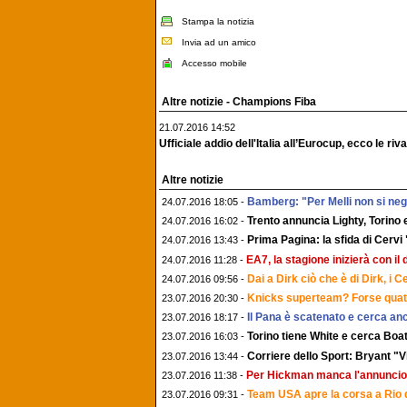
Stampa la notizia
Invia ad un amico
Accesso mobile
Altre notizie - Champions Fiba
21.07.2016 14:52
Ufficiale addio dell'Italia all’Eurocup, ecco le rivali
Altre notizie
Bamberg: "Per Melli non si nego
24.07.2016 18:05 -
Trento annuncia Lighty, Torino
24.07.2016 16:02 -
Prima Pagina: la sfida di Cervi 
24.07.2016 13:43 -
EA7, la stagione inizierà con 
24.07.2016 11:28 -
Dai a Dirk ciò che è di Dirk, i 
24.07.2016 09:56 -
Knicks superteam? Forse quattr
23.07.2016 20:30 -
Il Pana è scatenato e cerca an
23.07.2016 18:17 -
Torino tiene White e cerca Boat
23.07.2016 16:03 -
Corriere dello Sport: Bryant "
23.07.2016 13:44 -
Per Hickman manca l'annuncio
23.07.2016 11:38 -
Team USA apre la corsa a Rio d
23.07.2016 09:31 -