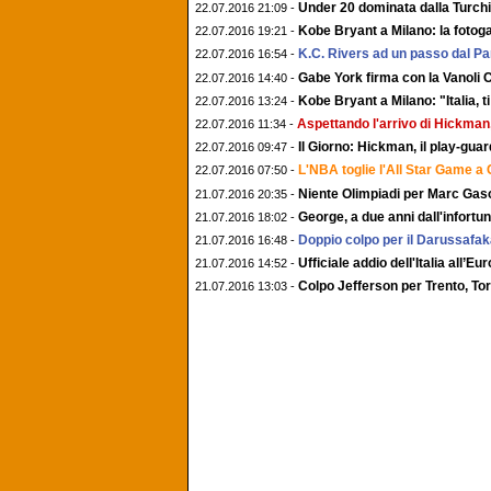
Under 20 dominata dalla Turchi
22.07.2016 21:09 -
Kobe Bryant a Milano: la fotoga
22.07.2016 19:21 -
K.C. Rivers ad un passo dal Pa
22.07.2016 16:54 -
Gabe York firma con la Vanoli 
22.07.2016 14:40 -
Kobe Bryant a Milano: "Italia, t
22.07.2016 13:24 -
Aspettando l'arrivo di Hickman,
22.07.2016 11:34 -
Il Giorno: Hickman, il play-gua
22.07.2016 09:47 -
L'NBA toglie l'All Star Game a 
22.07.2016 07:50 -
Niente Olimpiadi per Marc Gasol
21.07.2016 20:35 -
George, a due anni dall'infortun
21.07.2016 18:02 -
Doppio colpo per il Darussafa
21.07.2016 16:48 -
Ufficiale addio dell'Italia all’E
21.07.2016 14:52 -
Colpo Jefferson per Trento, To
21.07.2016 13:03 -