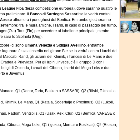
 League Fiba
(terza competizione europea), dove saranno quattro le
no preliminare: il
Banco di Sardegna Sassari
se la vedrà contro i
Varese
affronterà i portoghesi del Benfica. Entrambe giocheranno
0 settembre) tra le mura amiche. I sardi, in caso di passaggio del turno,
gen(Ola)-Tartu(Fin) per accedere al tabellone principale, mentre
re sarà lo Szolnoki (Ung).
ottobre) ci sono
Umana Venezia
e
Sidigas Avelllino
, entrambe
lagunare è stata inserita nel girone B e se la vedrà contro i turchi del
 del Maccabi Rand, gli ucraini del Khimik, i francesi di Le Mans e due
 Oradea e Prievidza. Per gli irpini, invece, c’è il gruppo D con i
 i belgi di Ostenda, i croati del Cibona, i serbi del Mega Leks e due
orto e Juventus.
s, Monaco, Q1 (Donar, Tartu, Bakken o SASSARI), Q2 (Rilski, Tsimoki o
d, Khimik, Le Mans, Q1 (Kataja, Sodertalje o Proximus), Q2 (Lukoil,
nas, Radom, Ventspils, Q1 (Usak, Aek, Cluj), Q2 (Benfica, VARESE o
nda, Cibona, Mega Leks, Q1 (Igokea, Mornar o Besiktas), Q2 (Riesen,