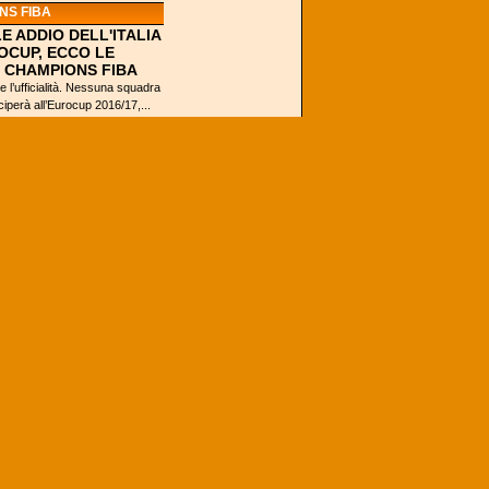
NS FIBA
E ADDIO DELL'ITALIA
OCUP, ECCO LE
N CHAMPIONS FIBA
 l’ufficialità. Nessuna squadra
eciperà all’Eurocup 2016/17,...
A STAMPA
GINA: LA SFIDA DI
MILANO DI UN ALTRO
 NO..."
Non si parla di
Olimpia Milano in
questa penultima
domenica di luglio, se
non all'interno
dell'intervista di
Prima...
OR
TATA: MAMOLI-
BASSANI
ANO AMORE PER IL
La stagione di
Backdoor Podcast è
arrivata alla fine, ma
abbiamo voluto