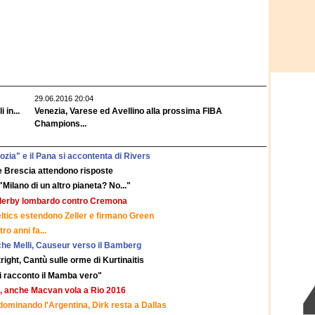
29.06.2016 20:04
 in...
Venezia, Varese ed Avellino alla prossima FIBA
Champions...
zia" e il Pana si accontenta di Rivers
 e Brescia attendono risposte
"Milano di un altro pianeta? No..."
il derby lombardo contro Cremona
Celtics estendono Zeller e firmano Green
o anni fa...
che Melli, Causeur verso il Bamberg
right, Cantù sulle orme di Kurtinaitis
Vi racconto il Mamba vero"
, anche Macvan vola a Rio 2016
ominando l'Argentina, Dirk resta a Dallas