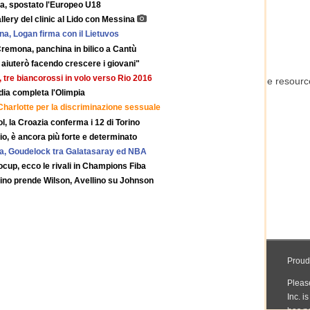
a, spostato l'Europeo U18
llery del clinic al Lido con Messina
na, Logan firma con il Lietuvos
Cremona, panchina in bilico a Cantù
i aiuterò facendo crescere i giovani"
 tre biancorossi in volo verso Rio 2016
rdia completa l'Olimpia
Charlotte per la discriminazione sessuale
, la Croazia conferma i 12 di Torino
io, è ancora più forte e determinato
ka, Goudelock tra Galatasaray ed NBA
urocup, ecco le rivali in Champions Fiba
rino prende Wilson, Avellino su Johnson