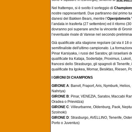
Nel frattempo, si è svolto il sorteggio di
Champions
nostre rappresentanti. Due partiranno dal primo tur
danesi del Bakken Bears, mentre l’
Openjobmetis 
l’andata in trasferta (27 settembre) ed il ritorno (3
dovranno poi superare anche la vincente di Gronin
l’eventuale rivale di Varese nel secondo prelimina
Già qualificate alla stagione regolare (al via il 18 
semifinaliste dell'ultimo campionato. La formazione 
Pinar Karsiyaka, i russi del Saratov, gli israeliani
qualificate tra Kataja, Sodertalje, Proximus, Lukoil,
francesi dello Strasburgo, gli spagnoli di Tenerife,
qualificate tra Igokea, Mornar, Besiktas, Riesen, P
I GIRONI DI CHAMPIONS
GIRONE A
: Banvit, Fraport, Aris, Nymburk, Helio
Nahriya)
GIRONE B
: Pinar, VENEZIA, Saratov, Maccabi Ran
Oradea o Prievidza)
GIRONE C
: Villeurbanne, Oldenburg, Paok, Neptu
Szolnoki)
GIRONE D
: Strasburgo, AVELLINO, Tenerife, Oste
Porto o Juventus)