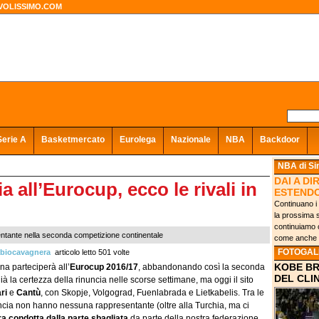
VOLISSIMO.COM
Serie A
Basketmercato
Eurolega
Nazionale
NBA
Backdoor
NBA
di S
DAI A DI
lia all’Eurocup, ecco le rivali in
ESTENDO
Continuano i 
la prossima s
continuiamo c
ntante nella seconda competizione continentale
come anche un
FOTOGAL
biocavagnera
articolo letto 501 volte
KOBE BR
na parteciperà all’
Eurocup 2016/17
, abbandonando così la seconda
DEL CLI
 la certezza della rinuncia nelle scorse settimane, ma oggi il sito
ri
e
Cantù
, con Skopje, Volgograd, Fuenlabrada e Lietkabelis. Tra le
ancia non hanno nessuna rappresentante (oltre alla Turchia, ma ci
a condotta dalla parte sbagliata
da parte della nostra federazione.