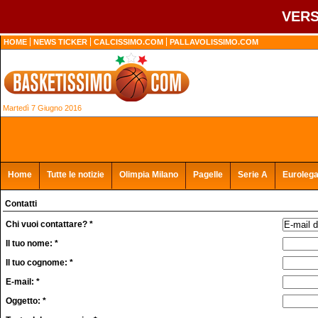
VERS
HOME
NEWS TICKER
CALCISSIMO.COM
PALLAVOLISSIMO.COM
Martedì 7 Giugno 2016
Home
Tutte le notizie
Olimpia Milano
Pagelle
Serie A
Euroleg
Contatti
Chi vuoi contattare? *
Il tuo nome: *
Il tuo cognome: *
E-mail: *
Oggetto: *