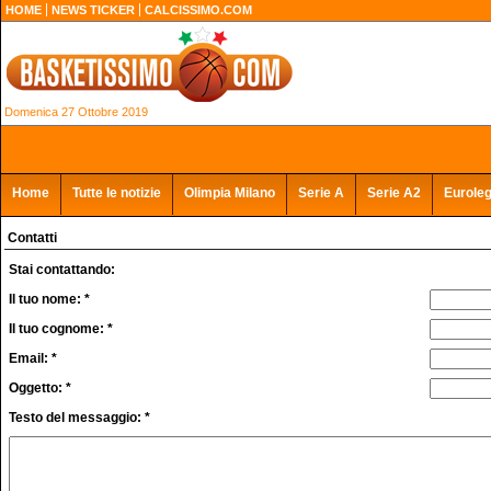
HOME
NEWS TICKER
CALCISSIMO.COM
Domenica 27 Ottobre 2019
Home
Tutte le notizie
Olimpia Milano
Serie A
Serie A2
Eurole
Contatti
Stai contattando:
Il tuo nome: *
Il tuo cognome: *
Email: *
Oggetto: *
Testo del messaggio: *