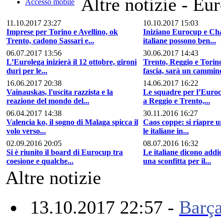
Altre notizie - Eu
Accesso mobile
11.10.2017 23:27
10.10.2017 15:03
Imprese per Torino e Avellino, ok
Iniziano Eurocup e Ch
Trento, cadono Sassari e...
italiane possono ben...
06.07.2017 13:56
30.06.2017 14:43
L’Eurolega inizierà il 12 ottobre, gironi
Trento, Reggio e Torin
duri per le...
fascia, sarà un cammino
16.06.2017 20:38
14.06.2017 16:22
Vainauskas, l'uscita razzista e la
Le squadre per l’Euroc
reazione del mondo del...
a Reggio e Trento,...
06.04.2017 14:38
30.11.2016 16:27
Valencia ko, il sogno di Malaga spicca il
Caos coppe: si riapre u
volo verso...
le italiane in...
02.09.2016 20:05
08.07.2016 16:32
Si è riunito il board di Eurocup tra
Le italiane dicono addi
coesione e qualche...
una sconfitta per il...
Altre notizie
13.10.2017 22:57 -
Barça