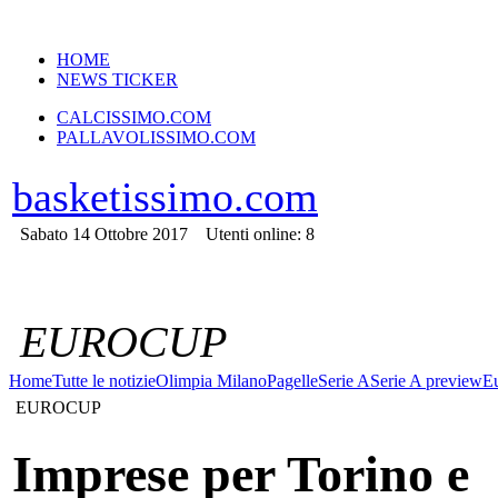
VERSIONE MOBILE
HOME
NEWS TICKER
CALCISSIMO.COM
PALLAVOLISSIMO.COM
basketissimo.com
Sabato 14 Ottobre 2017
Utenti online: 8
EUROCUP
Home
Tutte le notizie
Olimpia Milano
Pagelle
Serie A
Serie A preview
E
EUROCUP
Imprese per Torino e