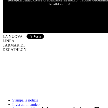
storage.tccstatic.com/storage/basketissimo.com/audiovideo/tarma
decathlon.mp4
LA NUOVA
LINEA
TARMAK DI
DECATHLON
Stampa la notizia
Invia ad un amico