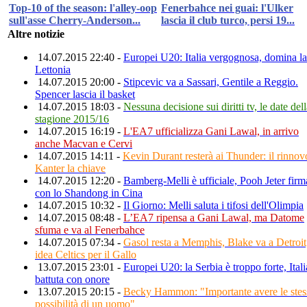
Top-10 of the season: l'alley-oop
Fenerbahce nei guai: l'Ulker
sull'asse Cherry-Anderson...
lascia il club turco, persi 19...
Altre notizie
14.07.2015 22:40 -
Europei U20: Italia vergognosa, domina la
Lettonia
14.07.2015 20:00 -
Stipcevic va a Sassari, Gentile a Reggio.
Spencer lascia il basket
14.07.2015 18:03 -
Nessuna decisione sui diritti tv, le date del
stagione 2015/16
14.07.2015 16:19 -
L'EA7 ufficializza Gani Lawal, in arrivo
anche Macvan e Cervi
14.07.2015 14:11 -
Kevin Durant resterà ai Thunder: il rinnov
Kanter la chiave
14.07.2015 12:20 -
Bamberg-Melli è ufficiale, Pooh Jeter firm
con lo Shandong in Cina
14.07.2015 10:32 -
Il Giorno: Melli saluta i tifosi dell'Olimpia
14.07.2015 08:48 -
L’EA7 ripensa a Gani Lawal, ma Datome
sfuma e va al Fenerbahce
14.07.2015 07:34 -
Gasol resta a Memphis, Blake va a Detroit
idea Celtics per il Gallo
13.07.2015 23:01 -
Europei U20: la Serbia è troppo forte, Itali
battuta con onore
13.07.2015 20:15 -
Becky Hammon: "Importante avere le stes
possibilità di un uomo"