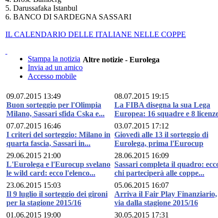
5. Darussafaka Istanbul
6. BANCO DI SARDEGNA SASSARI
IL CALENDARIO DELLE ITALIANE NELLE COPPE
Stampa la notizia
Altre notizie - Eurolega
Invia ad un amico
Accesso mobile
09.07.2015 13:49
08.07.2015 19:15
Buon sorteggio per l'Olimpia
La FIBA disegna la sua Lega
Milano, Sassari sfida Cska e...
Europea: 16 squadre e 8 licenz
07.07.2015 16:46
03.07.2015 17:12
I criteri del sorteggio: Milano in
Giovedì alle 13 il sorteggio di
quarta fascia, Sassari in...
Eurolega, prima l'Eurocup
29.06.2015 21:00
28.06.2015 16:09
L'Eurolega e l'Eurocup svelano
Sassari completa il quadro: ecc
le wild card: ecco l'elenco...
chi parteciperà alle coppe...
23.06.2015 15:03
05.06.2015 16:07
Il 9 luglio il sorteggio dei gironi
Arriva il Fair Play Finanziario,
per la stagione 2015/16
via dalla stagione 2015/16
01.06.2015 19:00
30.05.2015 17:31