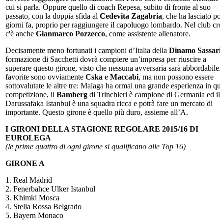
cui si parla. Oppure quello di coach Repesa, subito di fronte al suo
passato, con la doppia sfida al
Cedevita Zagabria
, che ha lasciato p
giorni fa, proprio per raggiungere il capoluogo lombardo. Nel club cr
c'è anche
Gianmarco Pozzecco
, come assistente allenatore.
Decisamente meno fortunati i campioni d’Italia della
Dinamo Sassar
formazione di Sacchetti dovrà compiere un’impresa per riuscire a
superare questo girone, visto che nessuna avversaria sarà abbordabile
favorite sono ovviamente
Cska
e
Maccabi
, ma non possono essere
sottovalutate le altre tre: Malaga ha ormai una grande esperienza in q
competizione, il
Bamberg
di Trinchieri è campione di Germania ed il
Darussafaka Istanbul è una squadra ricca e potrà fare un mercato di
importante. Questo girone è quello più duro, assieme all’A.
I GIRONI DELLA STAGIONE REGOLARE 2015/16 DI
EUROLEGA
(le prime quattro di ogni girone si qualificano alle Top 16)
GIRONE A
1. Real Madrid
2. Fenerbahce Ulker Istanbul
3. Khimki Mosca
4. Stella Rossa Belgrado
5. Bayern Monaco