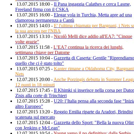
13.07.2015 18:00 -
Il Pana ingaggia Calathes e cerca Lasme,
Freeland firma con il CSKA
13.07.2015 16:00 -
Elegar vola in Turchia, Metta apre ad una
clamorosa permanenza a Cantù
13.07.2015 14:03 -
E' l'ultima chiamata per Bargnani, i Nets 
la sua ancora per l'NBA
13.07.2015 13:10 -
Nicolò Melli dice addio all'EA7: "Cinque
volte grazie"
13.07.2015 11:58 -
L’EA7 continua la ricerca dei lunghi,
settimana chiave per Datome
13.07.2015 10:04 -
Gazzetta di Caserta: Gentile "Riprendiamo
quello che ci è stato tolto"
13.07.2015 07:25 -
Kanter rimane a Oklahoma City, Bargnani
Nets
12.07.2015 20:00 -
Anche Porzingis debutta in Summer Leag
12 punti in 18 minuti
12.07.2015 17:45 -
Il Khimki si inserisce nella corsa per Dato
Zisis alla corte di Trinchieri
12.07.2015 15:28 -
U20: l’Italia pensa alla seconda fase “Inizi
altro Europeo”
12.07.2015 13:20 -
Reggio Emilia riparte da Aradori, Brindisi
scatenata sul mercato
12.07.2015 12:04 -
Gazzetta dello Sport: "Bella la nuova Oli
con Jenkins e McLean"
12.07.2015 10:54 -
Young verso il no definitivo: dalla Serbia,