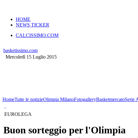
VERSIONE MOBILE
HOME
NEWS TICKER
CALCISSIMO.COM
basketissimo.com
Mercoledì 15 Luglio 2015
Home
Tutte le notizie
Olimpia Milano
Fotogallery
Basketmercato
Serie 
EUROLEGA
Buon sorteggio per l'Olimpia