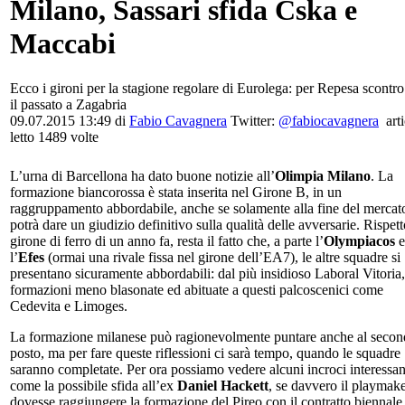
Milano, Sassari sfida Cska e
Maccabi
Ecco i gironi per la stagione regolare di Eurolega: per Repesa scontr
il passato a Zagabria
09.07.2015 13:49 di
Fabio Cavagnera
Twitter:
@fabiocavagnera
art
letto 1489 volte
L’urna di Barcellona ha dato buone notizie all’
Olimpia Milano
. La
formazione biancorossa è stata inserita nel Girone B, in un
raggruppamento abbordabile, anche se solamente alla fine del mercato
potrà dare un giudizio definitivo sulla qualità delle avversarie. Rispett
girone di ferro di un anno fa, resta il fatto che, a parte l’
Olympiacos
e
l’
Efes
(ormai una rivale fissa nel girone dell’EA7), le altre squadre si
presentano sicuramente abbordabili: dal più insidioso Laboral Vitoria,
formazioni meno blasonate ed abituate a questi palcoscenici come
Cedevita e Limoges.
La formazione milanese può ragionevolmente puntare anche al seco
posto, ma per fare queste riflessioni ci sarà tempo, quando le squadre
saranno completate. Per ora possiamo vedere alcuni incroci interessan
come la possibile sfida all’ex
Daniel Hackett
, se davvero il playmak
dovesse raggiungere la formazione del Pireo con il contratto biennale