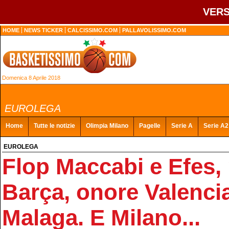
VERS
HOME
NEWS TICKER
CALCISSIMO.COM
PALLAVOLISSIMO.COM
Domenica 8 Aprile 2018
EUROLEGA
Home
Tutte le notizie
Olimpia Milano
Pagelle
Serie A
Serie A2
EUROLEGA
Flop Maccabi e Efes,
Barça, onore Valenci
Malaga. E Milano...