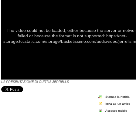
The video could not be loaded, either because the server or netwo
failed or because the format is not supported: https://net-
storage.tccstatic.com/storage/basketissimo.com/audiovideo/jerrells.
LA PRESENTAZIONE DI CURTIS JERRELLS
Stampa la notizia
Invia ad un amico
Accesso mobile