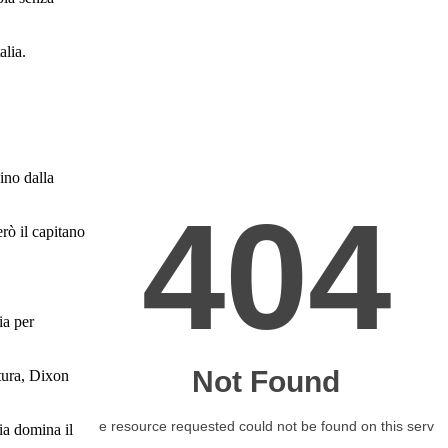
alia.
ino dalla
rò il capitano
ia per
tura, Dixon
ia domina il