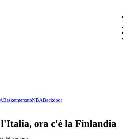
 A
Basketmercato
NBA
Backdoor
Italia, ora c'è la Finlandia
ta del capitano