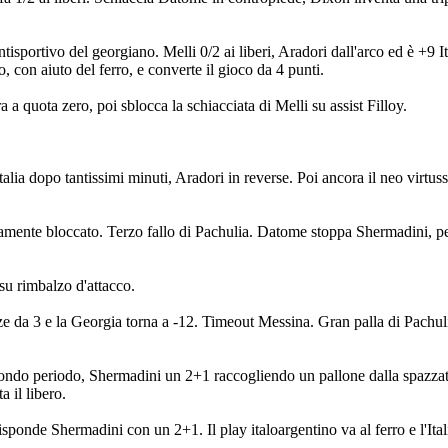
sportivo del georgiano. Melli 0/2 ai liberi, Aradori dall'arco ed è +9 It
o, con aiuto del ferro, e converte il gioco da 4 punti.
ra a quota zero, poi sblocca la schiacciata di Melli su assist Filloy.
talia dopo tantissimi minuti, Aradori in reverse. Poi ancora il neo virtuss
tamente bloccato. Terzo fallo di Pachulia. Datome stoppa Shermadini, pe
 su rimbalzo d'attacco.
 da 3 e la Georgia torna a -12. Timeout Messina. Gran palla di Pachul
econdo periodo, Shermadini un 2+1 raccogliendo un pallone dalla spazza
a il libero.
isponde Shermadini con un 2+1. Il play italoargentino va al ferro e l'Ital