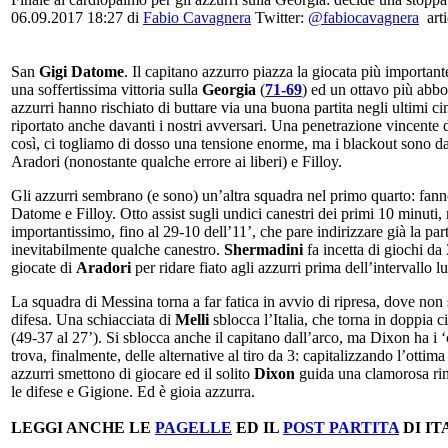
06.09.2017 18:27
di
Fabio Cavagnera
Twitter:
@fabiocavagnera
arti
San
Gigi Datome
. Il capitano azzurro piazza la giocata più importan
una soffertissima vittoria sulla
Georgia
(
71-69
) ed un ottavo più abbo
azzurri hanno rischiato di buttare via una buona partita negli ultimi c
riportato anche davanti i nostri avversari. Una penetrazione vincente 
così, ci togliamo di dosso una tensione enorme, ma i blackout sono d
Aradori (nonostante qualche errore ai liberi) e Filloy.
Gli azzurri sembrano (e sono) un’altra squadra nel primo quarto: fanno 
Datome e Filloy. Otto assist sugli undici canestri dei primi 10 minuti,
importantissimo, fino al 29-10 dell’11’, che pare indirizzare già la pa
inevitabilmente qualche canestro.
Shermadini
fa incetta di giochi da 
giocate di
Aradori
per ridare fiato agli azzurri prima dell’intervallo l
La squadra di Messina torna a far fatica in avvio di ripresa, dove non
difesa. Una schiacciata di
Melli
sblocca l’Italia, che torna in doppia c
(49-37 al 27’). Si sblocca anche il capitano dall’arco, ma Dixon ha i ‘c
trova, finalmente, delle alternative al tiro da 3: capitalizzando l’ottim
azzurri smettono di giocare ed il solito
Dixon
guida una clamorosa rimo
le difese e Gigione. Ed è gioia azzurra.
LEGGI ANCHE LE
PAGELLE
ED IL
POST PARTITA
DI IT