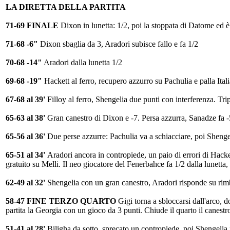
LA DIRETTA DELLA PARTITA
71-69 FINALE
Dixon in lunetta: 1/2, poi la stoppata di Datome ed è 
71-68 -6"
Dixon sbaglia da 3, Aradori subisce fallo e fa 1/2
70-68 -14"
Aradori dalla lunetta 1/2
69-68 -19"
Hackett al ferro, recupero azzurro su Pachulia e palla Itali
67-68 al 39'
Filloy al ferro, Shengelia due punti con interferenza. T
65-63 al 38'
Gran canestro di Dixon e -7. Persa azzurra, Sanadze fa -5,
65-56 al 36'
Due perse azzurre: Pachulia va a schiacciare, poi Shenge
65-51 al 34'
Aradori ancora in contropiede, un paio di errori di Hack
gratuito su Melli. Il neo giocatore del Fenerbahce fa 1/2 dalla lunetta,
62-49 al 32'
Shengelia con un gran canestro, Aradori risponde su rimb
58-47 FINE TERZO QUARTO
Gigi torna a sbloccarsi dall'arco, d
partita la Georgia con un gioco da 3 punti. Chiude il quarto il canestr
51-41 al 28'
Biligha da sotto, sprecato un contropiede, poi Shengelia 