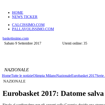
VERSIONE MOBILE
HOME
NEWS TICKER
CALCISSIMO.COM
PALLAVOLISSIMO.COM
basketissimo.com
Sabato 9 Settembre 2017
Utenti online: 35
NAZIONALE
Home
Tutte le notizie
Olimpia Milano
Nazionale
Eurobasket 2017
Serie
NAZIONALE
Eurobasket 2017: Datome salva l'
Finale al cardiopalmo per gli azzurri sulla Georgia: decide una stoppa