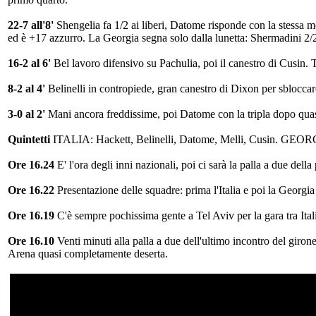
22-7 all'8'
Shengelia fa 1/2 ai liberi, Datome risponde con la stessa mo
ed è +17 azzurro. La Georgia segna solo dalla lunetta: Shermadini 2/
16-2 al 6'
Bel lavoro difensivo su Pachulia, poi il canestro di Cusin. Te
8-2 al 4'
Belinelli in contropiede, gran canestro di Dixon per sbloccar
3-0 al 2'
Mani ancora freddissime, poi Datome con la tripla dopo quas
Quintetti
ITALIA: Hackett, Belinelli, Datome, Melli, Cusin. GEORGI
Ore 16.24
E' l'ora degli inni nazionali, poi ci sarà la palla a due della
Ore 16.22
Presentazione delle squadre: prima l'Italia e poi la Georgia
Ore 16.19
C'è sempre pochissima gente a Tel Aviv per la gara tra Ital
Ore 16.10
Venti minuti alla palla a due dell'ultimo incontro del giron
Arena quasi completamente deserta.