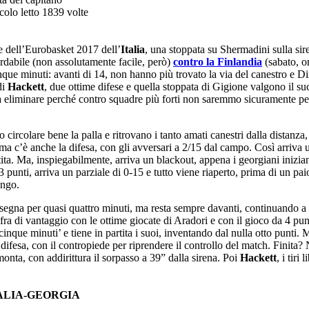
colo letto 1839 volte
te dell’Eurobasket 2017 dell’
Italia
, una stoppata su Shermadini sulla sir
rdabile (non assolutamente facile, però)
contro la Finlandia
(sabato, o
inque minuti: avanti di 14, non hanno più trovato la via del canestro e D
di
Hackett
, due ottime difese e quella stoppata di Gigione valgono il s
a eliminare perché contro squadre più forti non saremmo sicuramente p
circolare bene la palla e ritrovano i tanto amati canestri dalla distanza
 ma c’è anche la difesa, con gli avversari a 2/15 dal campo. Così arriva 
rtita. Ma, inspiegabilmente, arriva un blackout, appena i georgiani inizia
3 punti, arriva un parziale di 0-15 e tutto viene riaperto, prima di un pa
ungo.
 segna per quasi quattro minuti, ma resta sempre davanti, continuando a 
ifra di vantaggio con le ottime giocate di Aradori e con il gioco da 4 punt
inque minuti’ e tiene in partita i suoi, inventando dal nulla otto punti. M
a difesa, con il contropiede per riprendere il controllo del match. Finita?
nta, con addirittura il sorpasso a 39” dalla sirena. Poi
Hackett
, i tiri 
ALIA-GEORGIA