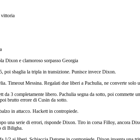
vittoria
a
ripla Dixon e clamoroso sorpasso Georgia
 poi sbaglia la tripla in transizione. Punisce invece Dixon.
lia. Timeout Messina. Regalati due liberi a Pachulia, ne converte solo 
ett da 3 completamente libero. Pachulia segna da sotto, poi commette un
 poi brutto errore di Cusin da sotto.
alzo in attacco. Hackett in contropiede.
opo una serie di errori, risponde Dixon. Tiro in corsa Filloy, ancora Dix
o di Biligha.
fa 1/2 ai liberi. Schiaccia Datome in contropiede, Dixon inventa una tri