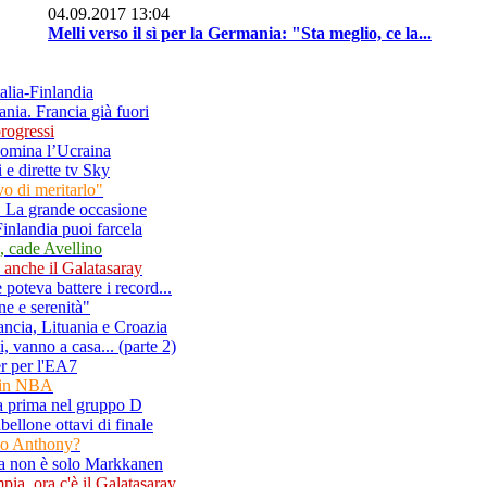
04.09.2017 13:04
Melli verso il sì per la Germania: "Sta meglio, ce la...
talia-Finlandia
ania. Francia già fuori
rogressi
domina l’Ucraina
i e dirette tv Sky
o di meritarlo"
a. La grande occasione
Finlandia puoi farcela
, cade Avellino
anche il Galatasaray
poteva battere i record...
ne e serenità"
rancia, Lituania e Croazia
, vanno a casa... (parte 2)
r per l'EA7
a in NBA
ia prima nel gruppo D
bellone ottavi di finale
elo Anthony?
dia non è solo Markkanen
ia, ora c'è il Galatasaray