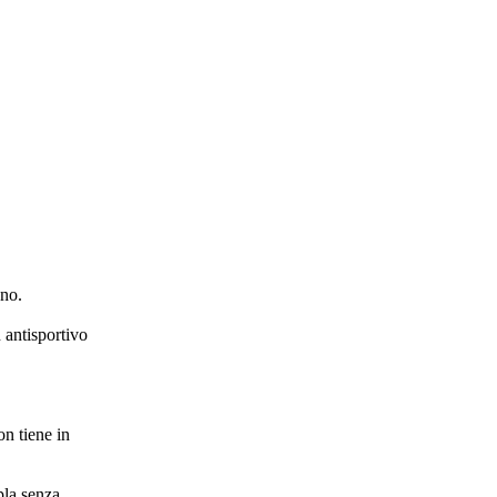
uno.
 antisportivo
on tiene in
pla senza