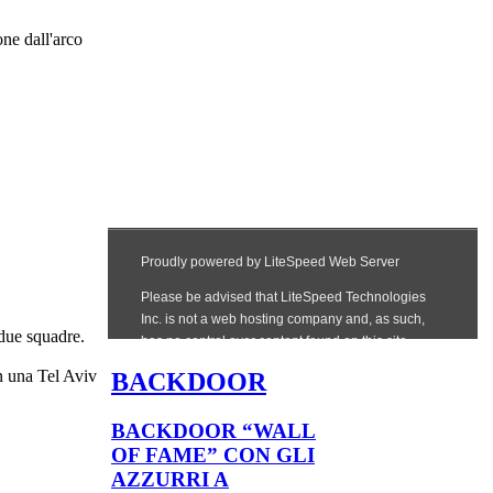
one dall'arco
.
 due squadre.
in una Tel Aviv
BACKDOOR
BACKDOOR “WALL
OF FAME” CON GLI
AZZURRI A