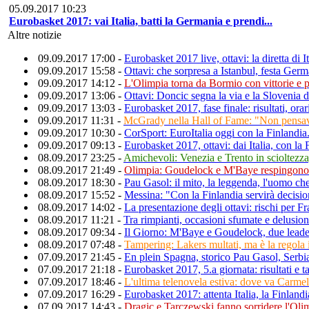
05.09.2017 10:23
Eurobasket 2017: vai Italia, batti la Germania e prendi...
Altre notizie
09.09.2017 17:00 -
Eurobasket 2017 live, ottavi: la diretta di I
09.09.2017 15:58 -
Ottavi: che sorpresa a Istanbul, festa Germ
09.09.2017 14:12 -
L'Olimpia torna da Bormio con vittorie e p
09.09.2017 13:06 -
Ottavi: Doncic segna la via e la Slovenia 
09.09.2017 13:03 -
Eurobasket 2017, fase finale: risultati, orar
09.09.2017 11:31 -
McGrady nella Hall of Fame: "Non pensav
09.09.2017 10:30 -
CorSport: EuroItalia oggi con la Finlandi
09.09.2017 09:13 -
Eurobasket 2017, ottavi: dai Italia, con la 
08.09.2017 23:25 -
Amichevoli: Venezia e Trento in scioltezza
08.09.2017 21:49 -
Olimpia: Goudelock e M'Baye respingono 
08.09.2017 18:30 -
Pau Gasol: il mito, la leggenda, l'uomo che 
08.09.2017 15:52 -
Messina: "Con la Finlandia servirà decisio
08.09.2017 14:02 -
La presentazione degli ottavi: rischi per F
08.09.2017 11:21 -
Tra rimpianti, occasioni sfumate e delusioni
08.09.2017 09:34 -
Il Giorno: M'Baye e Goudelock, due leade
08.09.2017 07:48 -
Tampering: Lakers multati, ma è la regol
07.09.2017 21:45 -
En plein Spagna, storico Pau Gasol, Serb
07.09.2017 21:18 -
Eurobasket 2017, 5.a giornata: risultati e ta
07.09.2017 18:46 -
L'ultima telenovela estiva: dove va Carm
07.09.2017 16:29 -
Eurobasket 2017: attenta Italia, la Finlan
07.09.2017 14:43 -
Dragic e Tarczewski fanno sorridere l'Olimp