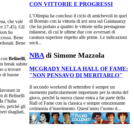
CON VITTORIE E PROGRESSI
L’Olimpia ha concluso il ciclo di amichevoli in quel
di Bormio con la vittoria di ieri sera sul Galatasaray
ena, che vale
che ha portato a quattro le vittorie nella prestagione
re 17.45). Gli
milanese, di cui le ultime due con avversari di
ixon ha
caratura superiore rispetto alle prime. Le indicazioni
uccesso. Bene
uscit...
erdonati. Bene
NBA
di Simone Mazzola
, con
Belinelli
,
un break subito
MCGRADY NELLA HALL OF FAME:
no a trovare
"NON PENSAVO DI MERITARLO"
io di buone
Il secondo weekend di settembre è sempre un
lavorare in
momento particolarmente importante per la storia del
i di Belinelli
gioco, perché la nuova classe entra a far parte della
a l’Italia
Hall of Fame con la classica e sempre emozionante
 No, perché gli
cerimonia d’inserimento. Quest’anno l’uomo d...
liberi sbagliati,