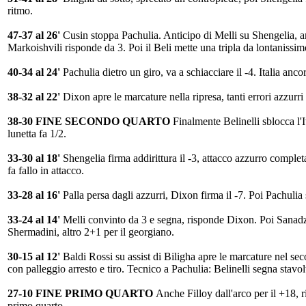
ritmo.
47-37 al 26'
Cusin stoppa Pachulia. Anticipo di Melli su Shengelia, anti
Markoishvili risponde da 3. Poi il Beli mette una tripla da lontanissim
40-34 al 24'
Pachulia dietro un giro, va a schiacciare il -4. Italia anco
38-32 al 22'
Dixon apre le marcature nella ripresa, tanti errori azzurri
38-30 FINE SECONDO QUARTO
Finalmente Belinelli sblocca l'I
lunetta fa 1/2.
33-30 al 18'
Shengelia firma addirittura il -3, attacco azzurro comple
fa fallo in attacco.
33-28 al 16'
Palla persa dagli azzurri, Dixon firma il -7. Poi Pachulia
33-24 al 14'
Melli convinto da 3 e segna, risponde Dixon. Poi Sanadze
Shermadini, altro 2+1 per il georgiano.
30-15 al 12'
Baldi Rossi su assist di Biligha apre le marcature nel s
con palleggio arresto e tiro. Tecnico a Pachulia: Belinelli segna stavolt
27-10 FINE PRIMO QUARTO
Anche Filloy dall'arco per il +18, r
primo quarto.