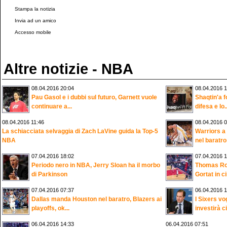
Stampa la notizia
Invia ad un amico
Accesso mobile
Altre notizie - NBA
08.04.2016 20:04
08.04.2016 1
Pau Gasol e i dubbi sul futuro, Garnett vuole
Shaqtin'a f
continuare a...
difesa e lo..
08.04.2016 11:46
08.04.2016 0
La schiacciata selvaggia di Zach LaVine guida la Top-5
Warriors a 
NBA
nel baratro
07.04.2016 18:02
07.04.2016 1
Periodo nero in NBA, Jerry Sloan ha il morbo
Thomas Rob
di Parkinson
Gortat in ci
07.04.2016 07:37
06.04.2016 1
Dallas manda Houston nel baratro, Blazers ai
I Sixers vo
playoffs, ok...
investirà ci
06.04.2016 14:33
06.04.2016 07:51