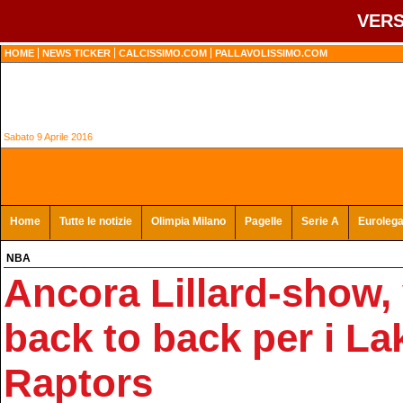
VERS
HOME
NEWS TICKER
CALCISSIMO.COM
PALLAVOLISSIMO.COM
Sabato 9 Aprile 2016
Home
Tutte le notizie
Olimpia Milano
Pagelle
Serie A
Euroleg
NBA
Ancora Lillard-show, v
back to back per i Lak
Raptors