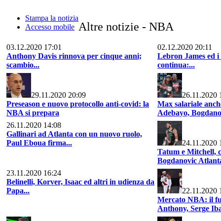
Stampa la notizia
Altre notizie - NBA
Accesso mobile
03.12.2020 17:01
02.12.2020 20:11
Anthony Davis rinnova per cinque anni;
Lebron James ed i 
scambio...
continua:...
29.11.2020 20:09
26.11.2020 
Preseason e nuovo protocollo anti-covid: la
Max salariale anc
NBA si prepara
Adebayo, Bogdanov
26.11.2020 14:08
Gallinari ad Atlanta con un nuovo ruolo,
Paul Eboua firma...
24.11.2020 
Tatum e Mitchell, c
Bogdanovic Atlanta,
23.11.2020 16:24
Belinelli, Korver, Isaac ed altri in udienza da
Papa...
22.11.2020 
Mercato NBA: il f
Anthony, Serge Iba