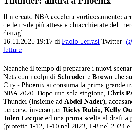
Thunder: andrà a Phoenix
Il mercato NBA accelera vorticosamente: arr
delle trade più attese e chiacchierate del merc
dettagli
16.11.2020 19:17
di
Paolo Terrasi
Twitter:
@
letture
Neanche il tempo di preparare i nuovi scenar
Nets con i colpi di
Schroder
e
Brown
che su
City - Phoenix si consuma la prima grande tr
NBA 2020. Dopo una sola stagione,
Chris P
Thunder (insieme ad
Abdel Nader
), accasan
percorso inverso per
Ricky Rubio, Kelly Ou
Jalen Lecque
ed una prima scelta al draft a 
(protetta 1-12, 1-10 nel 2023, 1-8 nel 2024 e