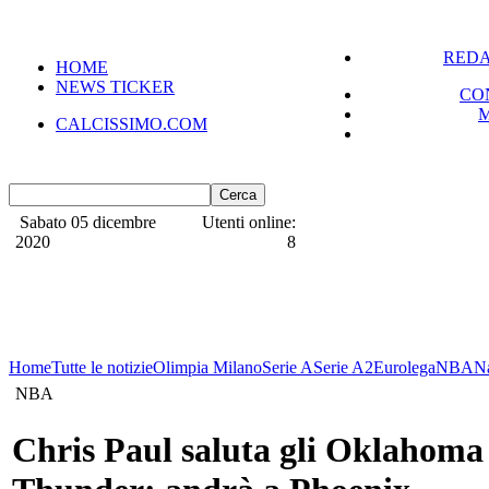
REDA
HOME
NEWS TICKER
CO
CALCISSIMO.COM
Sabato 05 dicembre
Utenti online:
2020
8
Home
Tutte le notizie
Olimpia Milano
Serie A
Serie A2
Eurolega
NBA
N
NBA
Chris Paul saluta gli Oklahoma