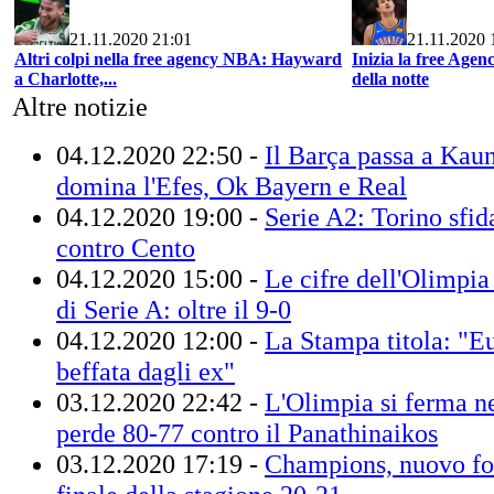
21.11.2020 21:01
21.11.2020 
Altri colpi nella free agency NBA: Hayward
Inizia la free Agen
a Charlotte,...
della notte
Altre notizie
04.12.2020 22:50 -
Il Barça passa a Kau
domina l'Efes, Ok Bayern e Real
04.12.2020 19:00 -
Serie A2: Torino sfid
contro Cento
04.12.2020 15:00 -
Le cifre dell'Olimpia
di Serie A: oltre il 9-0
04.12.2020 12:00 -
La Stampa titola: "E
beffata dagli ex"
03.12.2020 22:42 -
L'Olimpia si ferma ne
perde 80-77 contro il Panathinaikos
03.12.2020 17:19 -
Champions, nuovo for