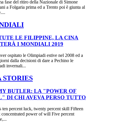
a fase del ritiro della Nazionale di Simone
ani a Folgaria prima ed a Trento poi è giunta al
....
NDIALI
UTE LE FILIPPINE, LA CINA
TERÀ I MONDIALI 2019
er ospitato le Olimpiadi estive nel 2008 ed a
iorni dalla decisioni di dare a Pechino le
di invernali...
 STORIES
MY BUTLER: LA "POWER OF
L" DI CHI AVEVA PERSO TUTTO
s ten percent luck, twenty percent skill Fifteen
 concentrated power of will Five percent
e,...