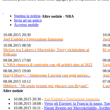
Stampa la notizia
Altre notizie - NBA
Invia ad un amico
Accesso mobile
10.08.2015 20:30
10.0
Joel Embiid e l'operazione fantasma
Jord
10.08.2015 08:58
09.0
McGee tra Lakers e Mavericks, Terry vicinissimo ai
91 p
Pelicans
09.08.2015 17:00
09.0
L'NBA rinnova il contratto con gli arbitri sino al 2022
Vuja
08.08.2015 19:00
08.0
Daryl Morey: "Aiuteremo Lawson con ogni mezzo...
Anch
08.08.2015 10:12
07.0
Hibbert: "Mi sento pronto per giocare con Bryant"
Core
Altre notizie
10.08.2015 20:30 -
Joel Embiid e l'operazione fantasma
10.08.2015 18:08 -
Verso gli Europei: la Francia fa paura, Turc
10.08.2015 16:11 -
Niente Reggio per Mavrokefalidis, Avellin