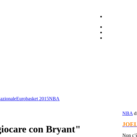
azionale
Eurobasket 2015
NBA
NBA
d
JOEL
giocare con Bryant"
Non c’è