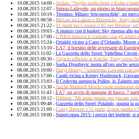
10.08.2015 14:00 -
Jordan: "Voglio molto bene a Kobe e batte
10.08.2015 12:07 -
Simon-Lafayette, un giorno in biancoross
10.08.2015 10:19 -
Trentino: Milano 'irriconoscibile', un merc
10.08.2015 08:58 -
McGee tra Lakers e Mavericks, Terry vicin
09.08.2015 21:22 -
91 punti per Cousins e 85 per Bledsoe, un
09.08.2015 19:03 -
A pranzo con il basket: Sky ripensa alla g
09.08.2015 17:00 -
L'NBA rinnova il contratto con gli arbitri 
09.08.2015 15:24 -
Oriakhi vicino a Capo d’Orlando, Moore a
09.08.2015 13:10 -
EA7, il borsino delle avversarie di Eurole
09.08.2015 11:02 -
La Gazzetta dello Sport: Valtellina Circui
09.08.2015 09:30 -
Vujacic ufficiale ai Knicks, Terry verso 
08.08.2015 21:00 -
Sasha Djordjevic punta all'oro anche senza
08.08.2015 19:00 -
Daryl Morey: "Aiuteremo Lawson con ogn
08.08.2015 17:00 -
Cantù vicina a Kenny Hasbrouck, Giovanni
08.08.2015 15:03 -
Il Cedevita annuncia Pullen, lo Zalgiris p
08.08.2015 13:30 -
Anche Markieff Morris vuole andarsene d
08.08.2015 11:43 -
EA7, un avvio di stagione di fuoco: 7 parti
08.08.2015 10:12 -
Hibbert: "Mi sento pronto per giocare con
08.08.2015 09:48 -
Gazzetta dello Sport: Palalido, spunta la g
07.08.2015 21:00 -
Corey Brewer: i 51 punti, il post partita e 
07.08.2015 19:00 -
Supercoppa 2015: i prezzi dei biglietti, si 