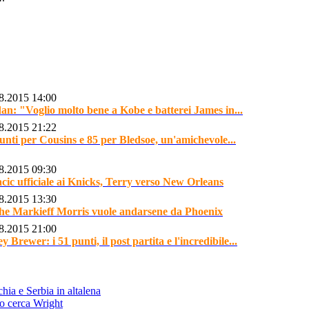
8.2015 14:00
an: "Voglio molto bene a Kobe e batterei James in...
8.2015 21:22
unti per Cousins e 85 per Bledsoe, un'amichevole...
8.2015 09:30
cic ufficiale ai Knicks, Terry verso New Orleans
8.2015 13:30
e Markieff Morris vuole andarsene da Phoenix
8.2015 21:00
y Brewer: i 51 punti, il post partita e l'incredibile...
hia e Serbia in altalena
o cerca Wright