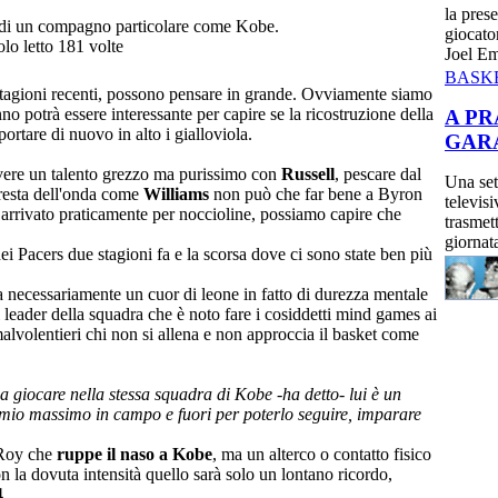
la pres
rto di un compagno particolare come Kobe.
giocato
olo letto 181 volte
Joel Emb
BASKE
stagioni recenti, possono pensare in grande. Ovviamente siamo
nno potrà essere interessante per capire se la ricostruzione della
A PR
ortare di nuovo in alto i gialloviola.
GARA
avere un talento grezzo ma purissimo con
Russell
, pescare dal
Una set
resta dell'onda come
Williams
non può che far bene a Byron
televis
è arrivato praticamente per noccioline, possiamo capire che
trasmet
giornata
ei Pacers due stagioni fa e la scorsa dove ci sono state ben più
ia necessariamente un cuor di leone in fatto di durezza mentale
leader della squadra che è noto fare i cosiddetti mind games ai
lvolentieri chi non si allena e non approccia il basket come
a giocare nella stessa squadra di Kobe -ha detto- lui è un
 mio massimo in campo e fuori per poterlo seguire, imparare
n Roy che
ruppe il naso a Kobe
, ma un alterco o contatto fisico
 la dovuta intensità quello sarà solo un lontano ricordo,
4.