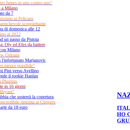
rei James in uno contro uno"
o a Milano
ato da 7
issimo ai Pelicans
'amichevole scoppiettante
ara di domenica alle 12
sino al 2022
d un passo da Pistoia
ga: Oly ed Efes da battere
t con Milano
New Orleans
 l'infortunato Marjanovic
i mezzo possibile"
 Pini verso Avellino
rende il rookie Hanlan
a Phoenix
te in 16 giorni
 Bryant"
NA
abbia che sosterrà la copertura
l'incredibile rimonta ai Clippers
ITAL
parte da 18 euro
HO 
GRU