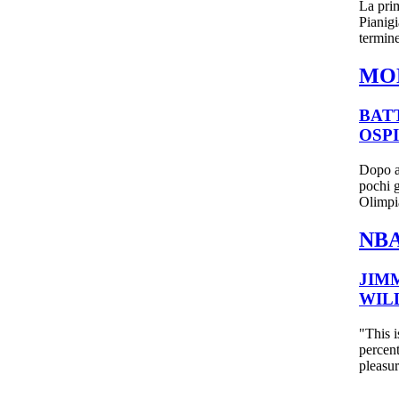
La prim
Pianigi
termine
MO
BATT
OSPI
Dopo av
pochi g
Olimpia
NBA
JIM
WIL
"This i
percent
pleasur