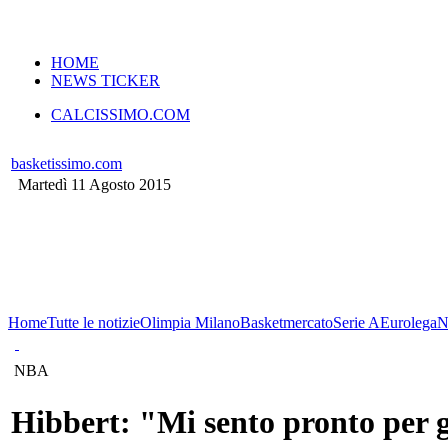
VERSIONE MOBILE
HOME
NEWS TICKER
CALCISSIMO.COM
basketissimo.com
Martedì 11 Agosto 2015
Home
Tutte le notizie
Olimpia Milano
Basketmercato
Serie A
Eurolega
N
NBA
Hibbert: "Mi sento pronto per 