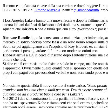
Il centro è a un'annata chiave della sua carriera e dovrà reggere l'u
08.08.2015 10:12 di
Simone Mazzola
Twitter:
@simonedatruth
artic
I Los Angeles Lakers hanno una nuova faccia e dopo le fallimentari 
ancora lontani dai fasti di Jackson e dei titoli, ma sicuramente quest'a
squadra che
inizierà Kobe
e finirà qualcun altro (Westrbook?) possa p
Ritrovare
Randle
dopo la scorsa annata mai iniziata per infortunio, 
mercato un solido backup come
Bass
e un sesto uomo sempre sulla c
Scott, se poi aggiungiamo che l'acquisto di Roy Hibbert, ex all-star, 
perlomeno si possa guardare al futuro con moderato ottimismo.
Hibbert
arriva a LA in cerca di riscatto dopo l'autodistruzione sua e d
ombre che luci.
Si dice che il centro sia molto fisico e solido in campo, ma che non s
e approccio. Ovviamente queste qualità non si sposano con quelle del 
propri compagni con provocazioni verbali e non, accettando poco e ma
lui.
Nonostante questa sfida il nuovo centro si sente carico:
"Sono pronto 
grande e non ha vinto cinque titoli per caso. Dovrò essere sempre al
qualcosa da lui e produrre buone cose per i Lakers"
.
Nel 2012 i due s'incontrarono in una partita tra Lakers e Pacers, co
non ha mai spaventato Kobe e siamo certi che se il centro giocherà con
altrimenti potrà essere usato come appiglio per le reprimende di KB2