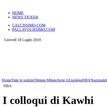
VERSIONE MOBILE
HOME
NEWS TICKER
CALCISSIMO.COM
PALLAVOLISSIMO.COM
Giovedì 18 Luglio 2019
Home
Tutte le notizie
Olimpia Milano
Serie A
Eurolega
NBA
Nazionale
NBA
I colloqui di Kawhi