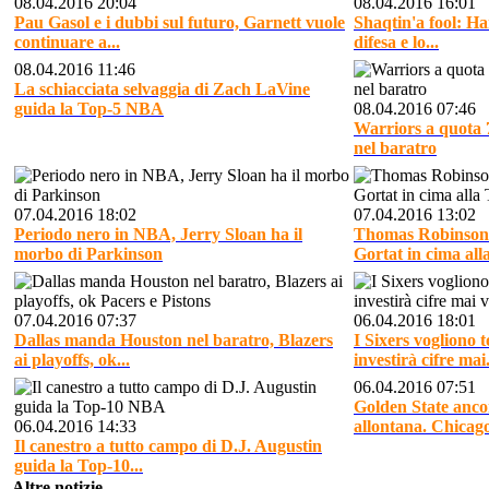
08.04.2016 20:04
08.04.2016 16:01
Pau Gasol e i dubbi sul futuro, Garnett vuole
Shaqtin'a fool: Ha
continuare a...
difesa e lo...
08.04.2016 11:46
La schiacciata selvaggia di Zach LaVine
guida la Top-5 NBA
08.04.2016 07:46
Warriors a quota 7
nel baratro
07.04.2016 18:02
07.04.2016 13:02
Periodo nero in NBA, Jerry Sloan ha il
Thomas Robinson s
morbo di Parkinson
Gortat in cima alla
07.04.2016 07:37
06.04.2016 18:01
Dallas manda Houston nel baratro, Blazers
I Sixers vogliono 
ai playoffs, ok...
investirà cifre mai.
06.04.2016 07:51
Golden State ancor
06.04.2016 14:33
allontana. Chicago
Il canestro a tutto campo di D.J. Augustin
guida la Top-10...
Altre notizie