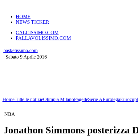
VERSIONE MOBILE
HOME
NEWS TICKER
CALCISSIMO.COM
PALLAVOLISSIMO.COM
basketissimo.com
Sabato 9 Aprile 2016
Home
Tutte le notizie
Olimpia Milano
Pagelle
Serie A
Eurolega
Eurocup
NBA
Jonathon Simmons posterizza D