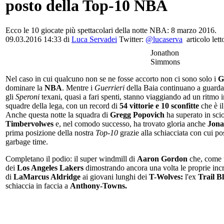
posto della Top-10 NBA
Ecco le 10 giocate più spettacolari della notte NBA: 8 marzo 2016.
09.03.2016 14:33 di
Luca Servadei
Twitter:
@lucaserva
articolo lett
Jonathon
Simmons
Nel caso in cui qualcuno non se ne fosse accorto non ci sono solo i
G
dominare la
NBA
. Mentre i
Guerrieri
della Baia continuano a guardare 
gli
Speroni
texani, quasi a fari spenti, stanno viaggiando ad un ritmo in
squadre della lega, con un record di
54 vittorie e 10 sconfitte
che è i
Anche questa notte la squadra di
Gregg Popovich
ha superato in sci
Timbervolwes
e, nel comodo successo, ha trovato gloria anche
Jona
prima posizione della nostra
Top-10
grazie alla schiacciata con cui po
garbage time.
Completano il podio: il super windmill di
Aaron Gordon
che, come u
dei
Los Angeles Lakers
dimostrando ancora una volta le proprie incred
di
LaMarcus Aldridge
ai giovani lunghi dei
T-Wolves:
l'ex
Trail B
schiaccia in faccia a
Anthony-Towns.