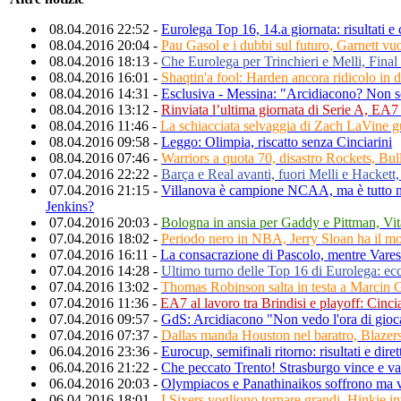
08.04.2016 22:52 -
Eurolega Top 16, 14.a giornata: risultati e 
08.04.2016 20:04 -
Pau Gasol e i dubbi sul futuro, Garnett vu
08.04.2016 18:13 -
Che Eurolega per Trinchieri e Melli, Fina
08.04.2016 16:01 -
Shaqtin'a fool: Harden ancora ridicolo in di
08.04.2016 14:31 -
Esclusiva - Messina: "Arcidiacono? Non so 
08.04.2016 13:12 -
Rinviata l’ultima giornata di Serie A, EA7
08.04.2016 11:46 -
La schiacciata selvaggia di Zach LaVine 
08.04.2016 09:58 -
Leggo: Olimpia, riscatto senza Cinciarini
08.04.2016 07:46 -
Warriors a quota 70, disastro Rockets, Bull
07.04.2016 22:22 -
Barça e Real avanti, fuori Melli e Hackett, g
07.04.2016 21:15 -
Villanova è campione NCAA, ma è tutto me
Jenkins?
07.04.2016 20:03 -
Bologna in ansia per Gaddy e Pittman, Vita
07.04.2016 18:02 -
Periodo nero in NBA, Jerry Sloan ha il m
07.04.2016 16:11 -
La consacrazione di Pascolo, mentre Varese 
07.04.2016 14:28 -
Ultimo turno delle Top 16 di Eurolega: ec
07.04.2016 13:02 -
Thomas Robinson salta in testa a Marcin 
07.04.2016 11:36 -
EA7 al lavoro tra Brindisi e playoff: Cinci
07.04.2016 09:57 -
GdS: Arcidiacono "Non vedo l'ora di giocar
07.04.2016 07:37 -
Dallas manda Houston nel baratro, Blazers 
06.04.2016 23:36 -
Eurocup, semifinali ritorno: risultati e diret
06.04.2016 21:22 -
Che peccato Trento! Strasburgo vince e va 
06.04.2016 20:03 -
Olympiacos e Panathinaikos soffrono ma v
06.04.2016 18:01 -
I Sixers vogliono tornare grandi, Hinkie inv